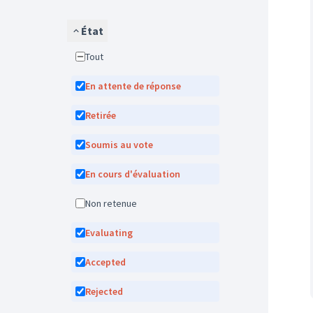
État
Tout
En attente de réponse
Retirée
Soumis au vote
En cours d'évaluation
Non retenue
Evaluating
Accepted
Rejected