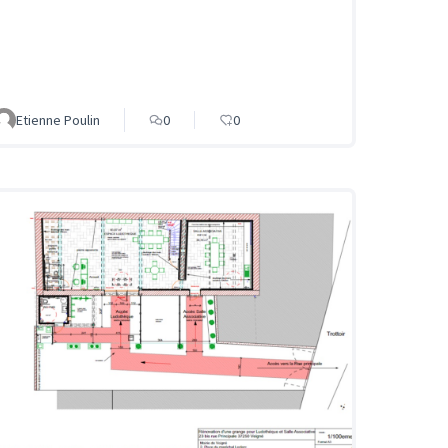
Etienne Poulin
0
0