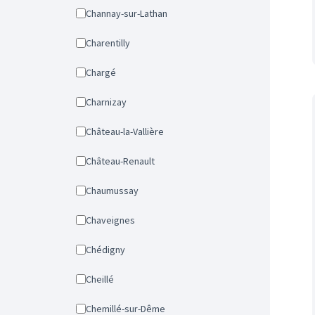
Channay-sur-Lathan
Charentilly
Chargé
Charnizay
Château-la-Vallière
Château-Renault
Chaumussay
Chaveignes
Chédigny
Cheillé
Chemillé-sur-Dême