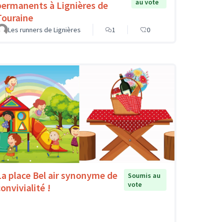
au vote
permanents à Lignières de
Touraine
Les runners de Lignières
1
0
La place Bel air synonyme de
Soumis au
vote
onvivialité !