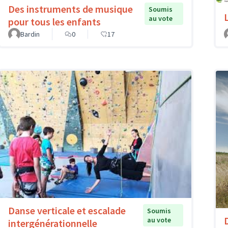
Des instruments de musique
Soumis
au vote
pour tous les enfants
Bardin
0
17
Danse verticale et escalade
Soumis
au vote
intergénérationnelle