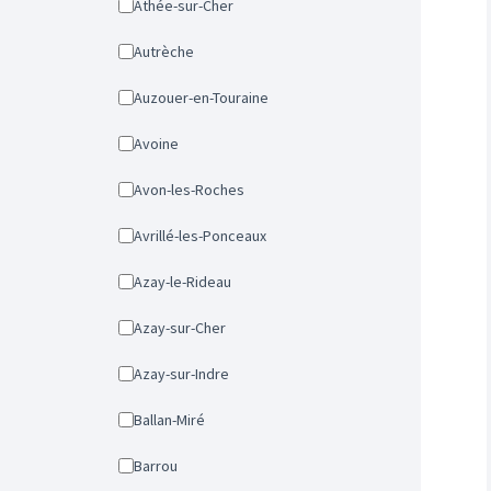
Athée-sur-Cher
Autrèche
Auzouer-en-Touraine
Avoine
Avon-les-Roches
Avrillé-les-Ponceaux
Azay-le-Rideau
Azay-sur-Cher
Azay-sur-Indre
Ballan-Miré
Barrou