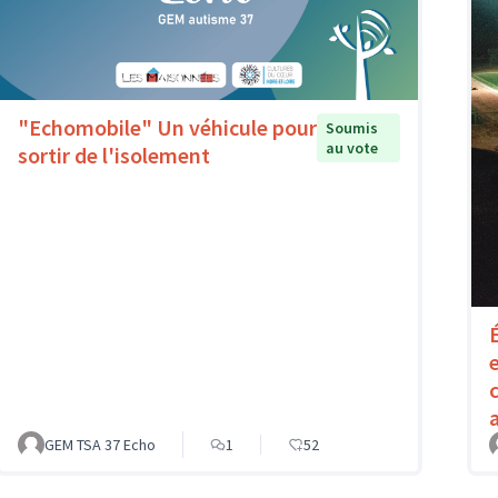
"Echomobile" Un véhicule pour
Soumis
au vote
sortir de l'isolement
GEM TSA 37 Echo
1
52