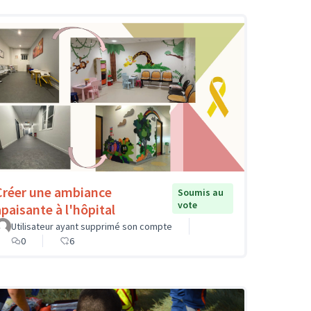
Créer une ambiance
Soumis au
vote
apaisante à l'hôpital
Utilisateur ayant supprimé son compte
0
6