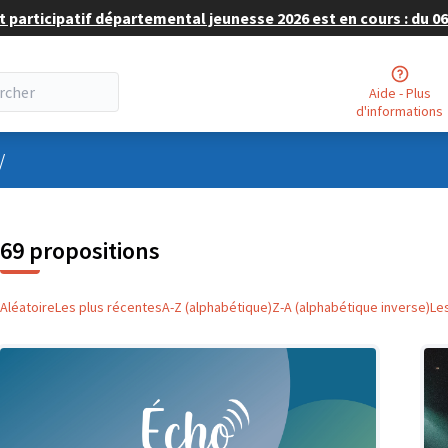
 participatif départemental jeunesse 2026 est en cours : du 06 
Aide - Plus
d'informations
nu utilisateur
/
69 propositions
Aléatoire
Les plus récentes
A-Z (alphabétique)
Z-A (alphabétique inverse)
Le