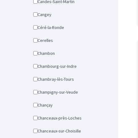
Candes-Saint-Martin
Cangey
Céré-la-Ronde
Cerelles
Chambon
Chambourg-sur-Indre
Chambray-lès-Tours
Champigny-sur-Veude
Chançay
Chanceaux-près-Loches
Chanceaux-sur-Choisille