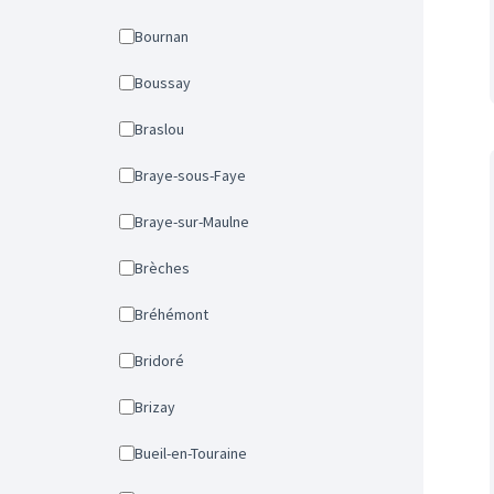
Bournan
Boussay
Braslou
Braye-sous-Faye
Braye-sur-Maulne
Brèches
Bréhémont
Bridoré
Brizay
Bueil-en-Touraine