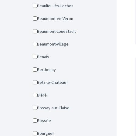
Beaulieu-lès-Loches
Beaumont-en-Véron
Beaumont-Louestault
Beaumont-Village
Benais
Berthenay
Betz-le-Château
Bléré
Bossay-sur-Claise
Bossée
Bourgueil