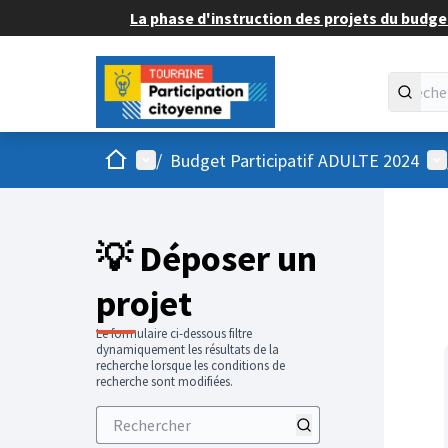
La phase d'instruction des projets du budget
Accueil
Menu principal
Me
/
Budget Participatif ADULTE 2024
💡 Déposer un
projet
Le formulaire ci-dessous filtre
dynamiquement les résultats de la
recherche lorsque les conditions de
recherche sont modifiées.