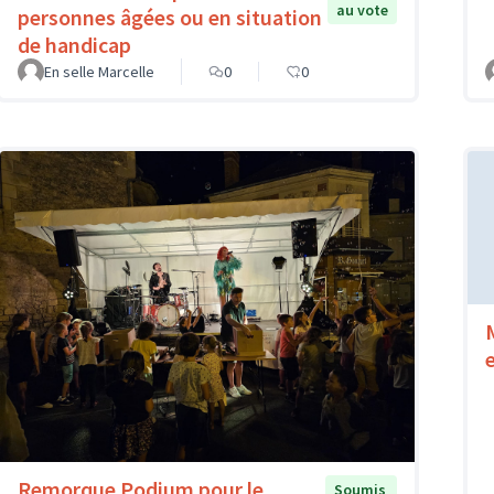
au vote
personnes âgées ou en situation
de handicap
En selle Marcelle
0
0
Remorque Podium pour le
Soumis