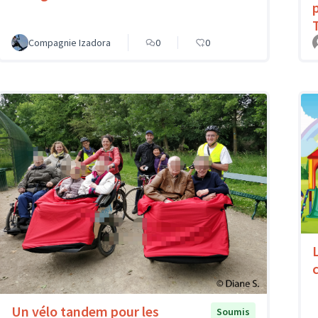
Compagnie Izadora
0
0
c
Un vélo tandem pour les
Soumis