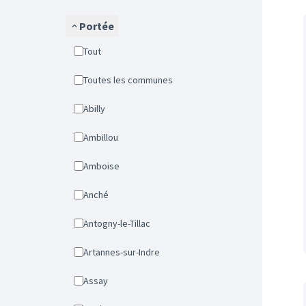
Portée
Tout
Toutes les communes
Abilly
Ambillou
Amboise
Anché
Antogny-le-Tillac
Artannes-sur-Indre
Assay