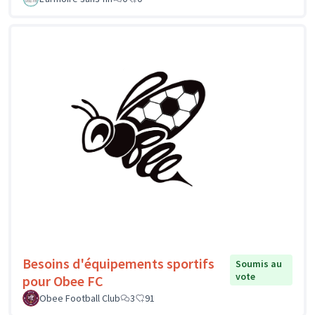
Besoins d'équipements sportifs
Soumis au
vote
pour Obee FC
Obee Football Club
3
91