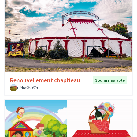
Renouvellement chapiteau
Soumis au vote
Héka
0
0