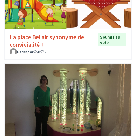
La place Bel air synonyme de
Soumis au
vote
convivialité !
Baranger
0
2