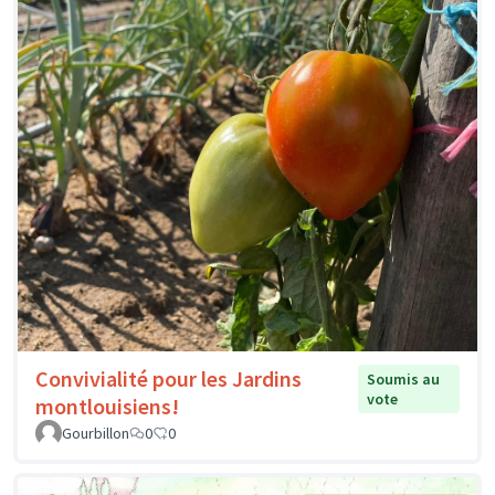
Convivialité pour les Jardins
Soumis au
vote
montlouisiens!
Gourbillon
0
0