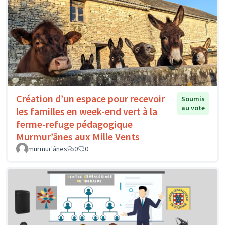
Création d’un espace pour recevoir
Soumis
au vote
les familles en week-end vert à la
ferme-refuge pédagogique
Murmur’ânes aux Mille Vents
murmur'ânes
0
0