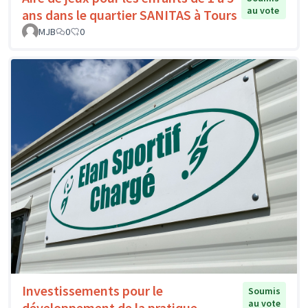
au vote
ans dans le quartier SANITAS à Tours
MJB
0
0
Investissements pour le
Soumis
au vote
développement de la pratique