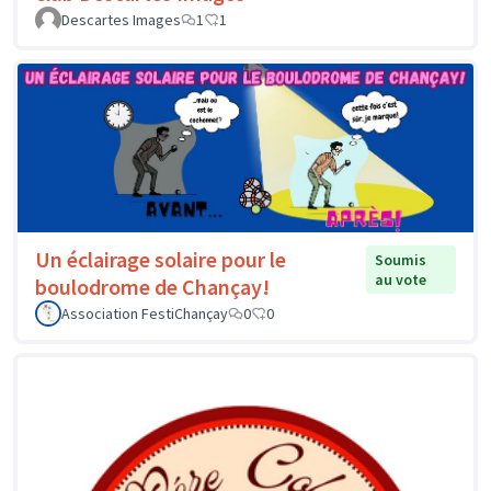
Descartes Images
1
1
Un éclairage solaire pour le
Soumis
au vote
boulodrome de Chançay!
Association FestiChançay
0
0