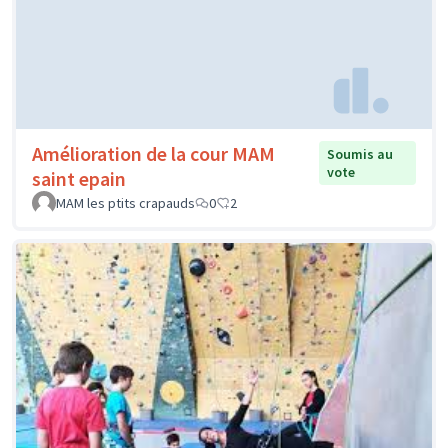
Amélioration de la cour MAM
Soumis au
vote
saint epain
MAM les ptits crapauds
0
2