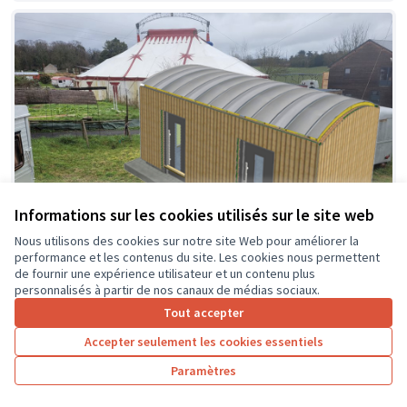
Informations sur les cookies utilisés sur le site web
Nous utilisons des cookies sur notre site Web pour améliorer la
performance et les contenus du site. Les cookies nous permettent
de fournir une expérience utilisateur et un contenu plus
personnalisés à partir de nos canaux de médias sociaux.
Tout accepter
Amélioration des conditions
Soumis
au vote
d'hébergement et équipement
Accepter seulement les cookies essentiels
cirque
Paramètres
Héka
0
0