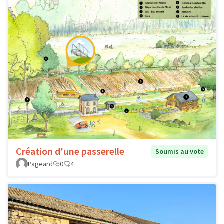
Création d'une passerelle
Soumis au vote
Pageard
0
4