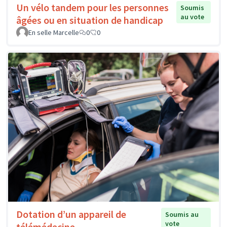
Un vélo tandem pour les personnes
Soumis
au vote
âgées ou en situation de handicap
En selle Marcelle
0
0
Dotation d’un appareil de
Soumis au
vote
télémédecine