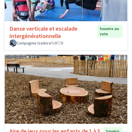
Danse verticale et escalade
Soumis au
vote
intergénérationnelle
Compagnie Izadora
0
0
Aire de jeux pour les enfants de 1 à 5
Soumis