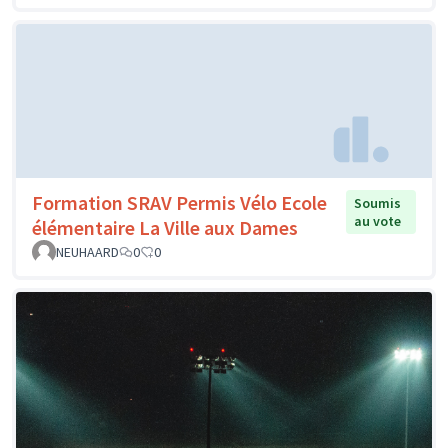
Formation SRAV Permis Vélo Ecole
Soumis
au vote
élémentaire La Ville aux Dames
NEUHAARD
0
0