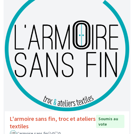
L'armoire sans fin, troc et ateliers
Soumis au
vote
textiles
L'armoire sans fin
0
0