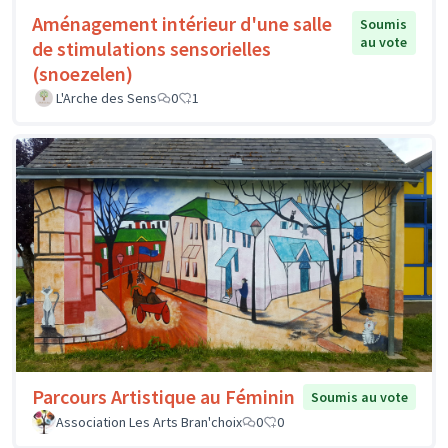
Aménagement intérieur d'une salle
Soumis
au vote
de stimulations sensorielles
(snoezelen)
L'Arche des Sens
0
1
Parcours Artistique au Féminin
Soumis au vote
Association Les Arts Bran'choix
0
0