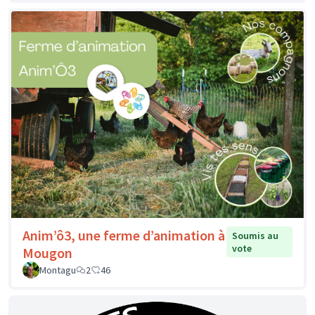
Anim’ô3, une ferme d’animation à
Soumis au
vote
Mougon
Montagu
2
46