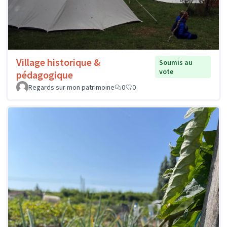
Village historique &
Soumis au
vote
pédagogique
Regards sur mon patrimoine
0
0