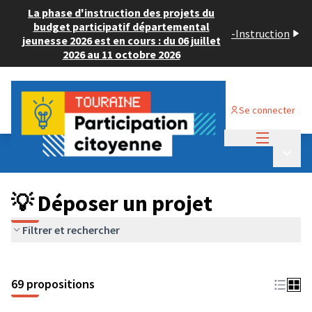
La phase d'instruction des projets du
budget participatif départemental
-
Instruction
jeunesse 2026 est en cours : du 06 juillet
2026 au 11 octobre 2026
Se connecter
Menu princi
Budget Participatif ADULTE 2024
/
Menu p
💡 Déposer un projet
💡 Déposer un projet
Filtrer et rechercher
69 propositions