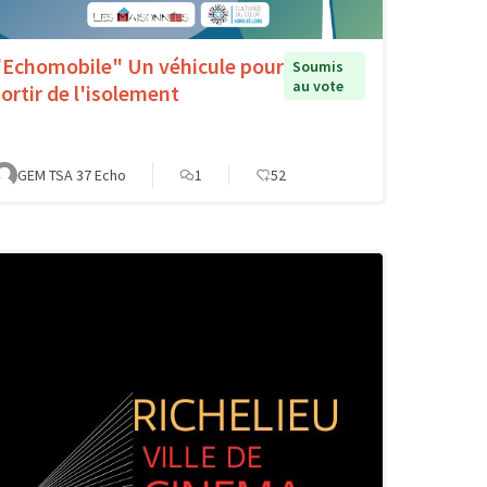
"Echomobile" Un véhicule pour
Soumis
au vote
sortir de l'isolement
GEM TSA 37 Echo
1
52