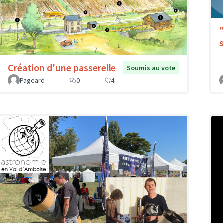
Création d'une passerelle
Soumis au vote
Pageard
0
4