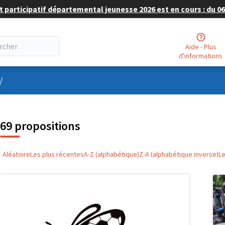
 participatif départemental jeunesse 2026 est en cours : du 06 
Aide - Plus
d'informations
nu utilisateur
/
69 propositions
Aléatoire
Les plus récentes
A-Z (alphabétique)
Z-A (alphabétique inverse)
L