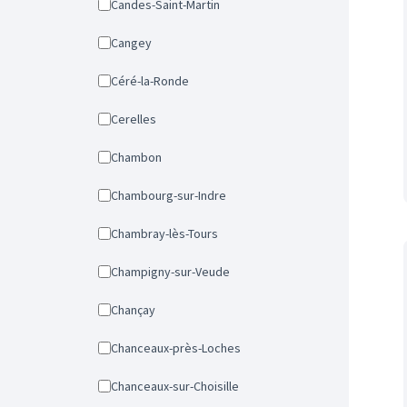
Candes-Saint-Martin
Cangey
Céré-la-Ronde
Cerelles
Chambon
Chambourg-sur-Indre
Chambray-lès-Tours
Champigny-sur-Veude
Chançay
Chanceaux-près-Loches
Chanceaux-sur-Choisille