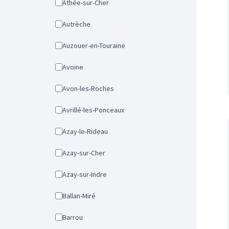
Athée-sur-Cher
Autrèche
Auzouer-en-Touraine
Avoine
Avon-les-Roches
Avrillé-les-Ponceaux
Azay-le-Rideau
Azay-sur-Cher
Azay-sur-Indre
Ballan-Miré
Barrou