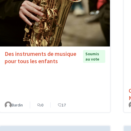
Des instruments de musique
Soumis
au vote
pour tous les enfants
Bardin
0
17