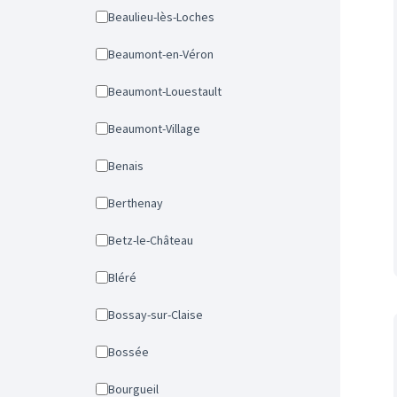
Beaulieu-lès-Loches
Beaumont-en-Véron
Beaumont-Louestault
Beaumont-Village
Benais
Berthenay
Betz-le-Château
Bléré
Bossay-sur-Claise
Bossée
Bourgueil