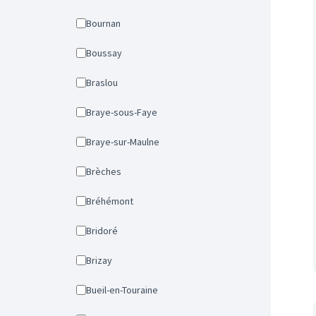
Bournan
Boussay
Braslou
Braye-sous-Faye
Braye-sur-Maulne
Brèches
Bréhémont
Bridoré
Brizay
Bueil-en-Touraine