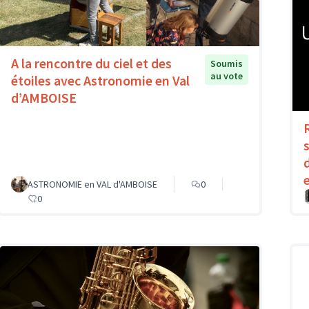
A la rencontre du ciel et des
Soumis
au vote
étoiles avec Astronomie en Val
d’AMBOISE
ASTRONOMIE en VAL d'AMBOISE
0
0