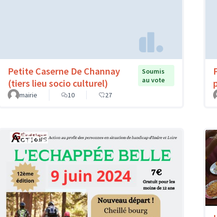
Petite Caserne De Channay
Soumis
au vote
(tiers lieu socio culturel)
mairie
10
27