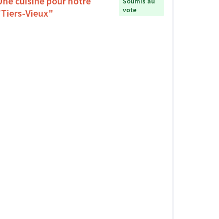
Une cuisine pour notre
Soumis au
vote
"Tiers-Vieux"