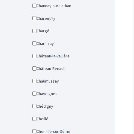
Channay-sur-Lathan
Charentilly
Chargé
Charnizay
Château-la-Vallière
Château-Renault
Chaumussay
Chaveignes
Chédigny
Cheillé
Chemillé-sur-Dême