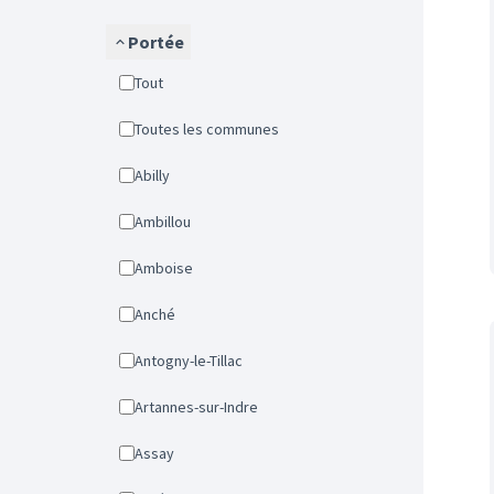
Portée
Tout
Toutes les communes
Abilly
Ambillou
Amboise
Anché
Antogny-le-Tillac
Artannes-sur-Indre
Assay