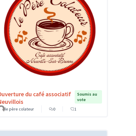
Ouverture du café associatif
Soumis au
vote
Neuvillois
le père colateur
0
1