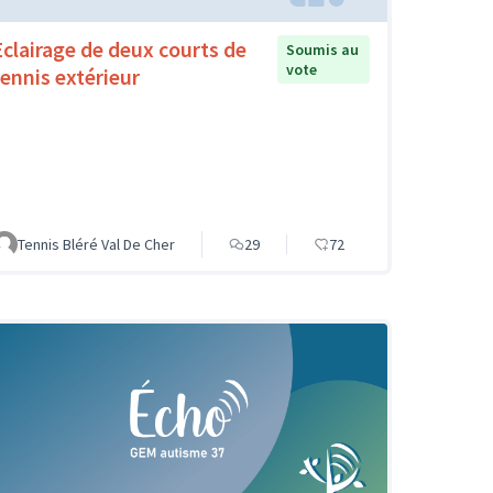
Eclairage de deux courts de
Soumis au
vote
tennis extérieur
Tennis Bléré Val De Cher
29
72