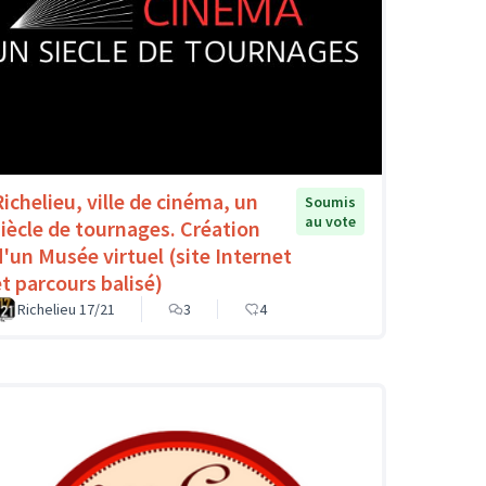
Richelieu, ville de cinéma, un
Soumis
au vote
siècle de tournages. Création
d'un Musée virtuel (site Internet
et parcours balisé)
Richelieu 17/21
3
4