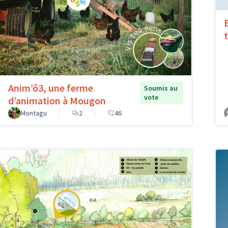
Anim’ô3, une ferme
Soumis au
vote
d’animation à Mougon
Montagu
2
46