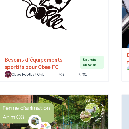
Besoins d'équipements
Soumis
au vote
sportifs pour Obee FC
Obee Football Club
3
91