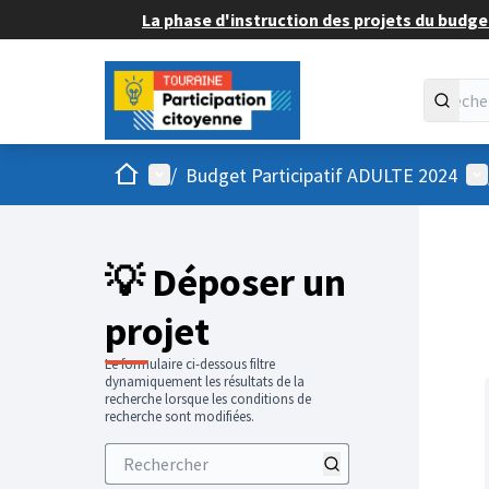
La phase d'instruction des projets du budget
Accueil
Menu principal
Me
/
Budget Participatif ADULTE 2024
💡 Déposer un
projet
Le formulaire ci-dessous filtre
dynamiquement les résultats de la
recherche lorsque les conditions de
recherche sont modifiées.