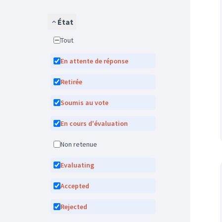
État
Tout
En attente de réponse
Retirée
Soumis au vote
En cours d'évaluation
Non retenue
Evaluating
Accepted
Rejected