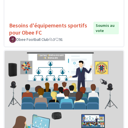
Besoins d'équipements sportifs
Soumis au
vote
pour Obee FC
Obee Football Club
3
91