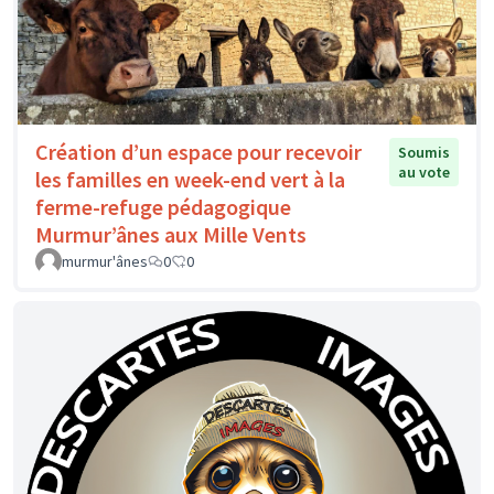
Création d’un espace pour recevoir
Soumis
au vote
les familles en week-end vert à la
ferme-refuge pédagogique
Murmur’ânes aux Mille Vents
murmur'ânes
0
0