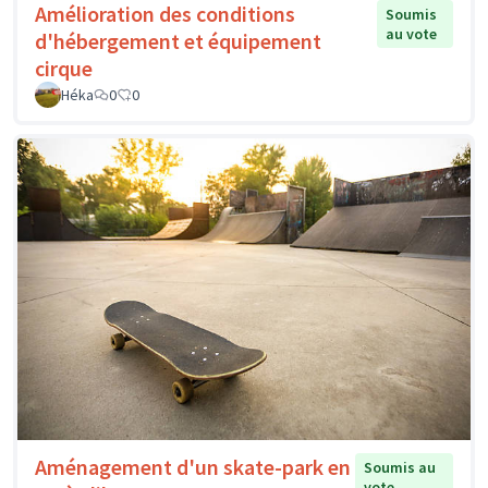
Amélioration des conditions
Soumis
au vote
d'hébergement et équipement
cirque
Héka
0
0
Aménagement d'un skate-park en
Soumis au
vote