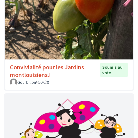
Convivialité pour les Jardins
Soumis au
vote
montlouisiens!
Gourbillon
0
0