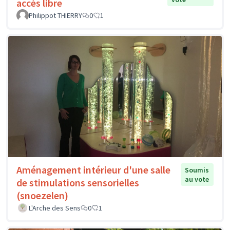
accès libre
Philippot THIERRY
0
1
Aménagement intérieur d'une salle
Soumis
au vote
de stimulations sensorielles
(snoezelen)
L'Arche des Sens
0
1