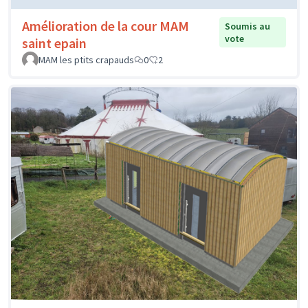
Amélioration de la cour MAM
Soumis au
vote
saint epain
MAM les ptits crapauds
0
2