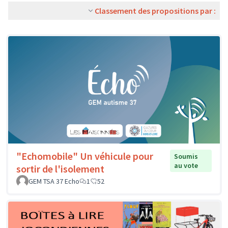
Classement des propositions par :
"Echomobile" Un véhicule pour
Soumis
au vote
sortir de l'isolement
GEM TSA 37 Echo
1
52