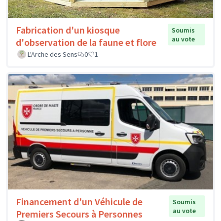
Fabrication d'un kiosque
Soumis
au vote
d'observation de la faune et flore
L'Arche des Sens
0
1
Financement d'un Véhicule de
Soumis
au vote
Premiers Secours à Personnes