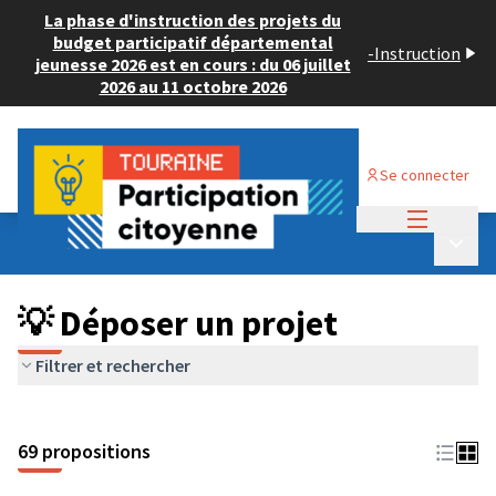
La phase d'instruction des projets du
budget participatif départemental
-
Instruction
jeunesse 2026 est en cours : du 06 juillet
2026 au 11 octobre 2026
Se connecter
Menu princi
Budget Participatif ADULTE 2024
/
Menu p
💡 Déposer un projet
💡 Déposer un projet
Filtrer et rechercher
69 propositions