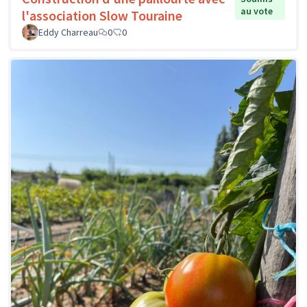
au vote
l'association Slow Touraine
Eddy Charreau
0
0