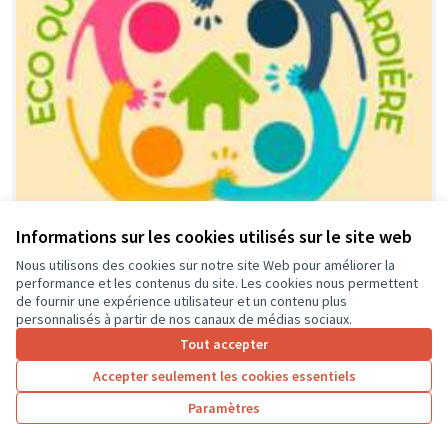
Informations sur les cookies utilisés sur le site web
Nous utilisons des cookies sur notre site Web pour améliorer la
performance et les contenus du site. Les cookies nous permettent
Financement équipement, activités
Soumis
de fournir une expérience utilisateur et un contenu plus
au vote
et animations locales dédié aux
personnalisés à partir de nos canaux de médias sociaux.
jeunes de l'éco-quartier et leurs
Tout accepter
parents.
Accepter seulement les cookies essentiels
association ECO-QUARTIER LA GUIGNARDIERE
0
0
Paramètres