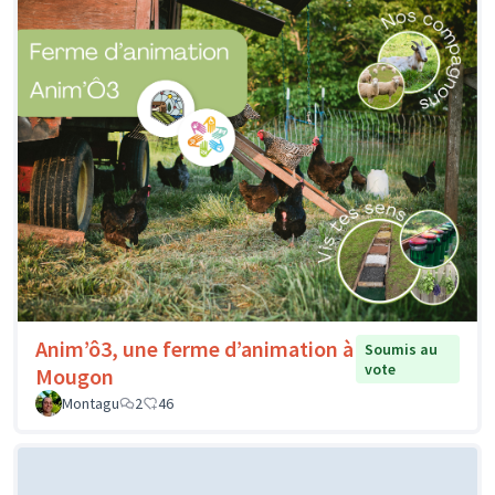
Anim’ô3, une ferme d’animation à
Soumis au
vote
Mougon
Montagu
2
46