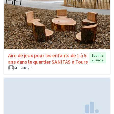
Aire de jeux pour les enfants de 1 à 5
Soumis
au vote
ans dans le quartier SANITAS à Tours
MJB
0
0