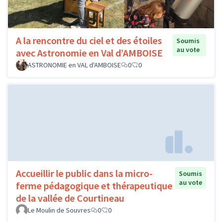
A la rencontre du ciel et des étoiles
Soumis
au vote
avec Astronomie en Val d’AMBOISE
ASTRONOMIE en VAL d'AMBOISE
0
0
Accueillir le public dans la micro-
Soumis
au vote
ferme pédagogique et thérapeutique
de la vallée de Courtineau
Le Moulin de Souvres
0
0