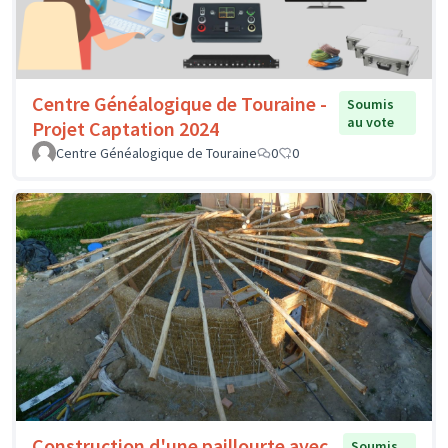
Centre Généalogique de Touraine -
Soumis
au vote
Projet Captation 2024
Centre Généalogique de Touraine
0
0
Construction d'une paillourte avec
Soumis