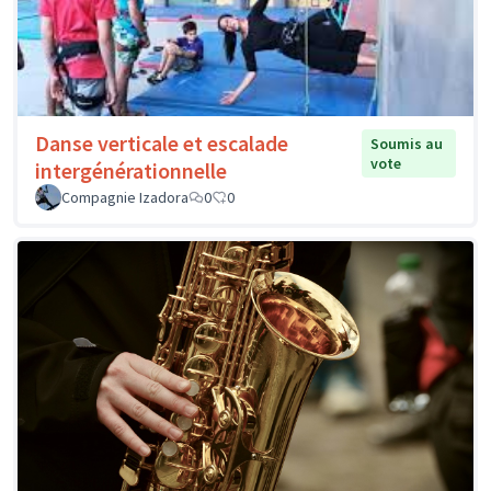
Danse verticale et escalade
Soumis au
vote
intergénérationnelle
Compagnie Izadora
0
0