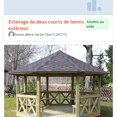
Eclairage de deux courts de tennis
Soumis au
vote
extérieur
Tennis Bléré Val De Cher
29
72