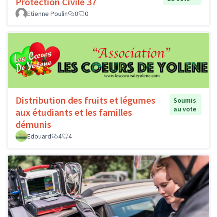
Protection Civile 37
Etienne Poulin
0
0
Distribution des fruits et légumes
Soumis
au vote
aux étudiants et les familles
démunis
Edouard
4
4