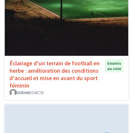
Éclairage d'un terrain de football en
Soumis
au vote
herbe : amélioration des conditions
d'accueil et mise en avant du sport
féminin
DURAND
0
0