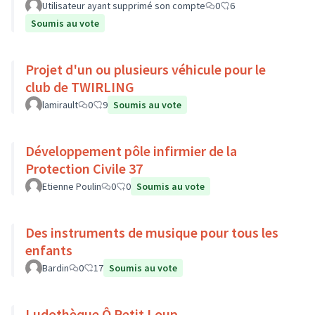
Utilisateur ayant supprimé son compte
0
6
Soumis au vote
Projet d'un ou plusieurs véhicule pour le
club de TWIRLING
lamirault
0
9
Soumis au vote
Développement pôle infirmier de la
Protection Civile 37
Etienne Poulin
0
0
Soumis au vote
Des instruments de musique pour tous les
enfants
Bardin
0
17
Soumis au vote
Ludothèque Ô Petit Loup