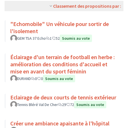
Classement des propositions par :
"Echomobile" Un véhicule pour sortir de
l'isolement
GEM TSA 37 Echo
1
52
Soumis au vote
Éclairage d'un terrain de football en herbe :
amélioration des conditions d'accueil et
mise en avant du sport féminin
DURAND
0
0
Soumis au vote
Eclairage de deux courts de tennis extérieur
Tennis Bléré Val De Cher
29
72
Soumis au vote
Créer une ambiance apaisante à l'hôpital