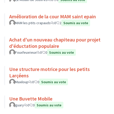
Amélioration de la cour MAM saint epain
MAM les ptits crapauds
0
2
Soumis au vote
Achat d'un nouveau chapiteau pour projet
d'éductation populaire
Fouxfeuxrieux
0
0
Soumis au vote
Une structure motrice pour les petits
Larçéens
Maxiloup
0
0
Soumis au vote
Une Buvette Mobile
guary
0
0
Soumis au vote