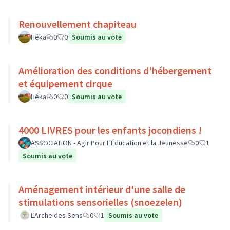
Renouvellement chapiteau
Héka
0
0
Soumis au vote
Amélioration des conditions d'hébergement
et équipement cirque
Héka
0
0
Soumis au vote
4000 LIVRES pour les enfants jocondiens !
ASSOCIATION - Agir Pour L'Éducation et la Jeunesse
0
1
Soumis au vote
Aménagement intérieur d'une salle de
stimulations sensorielles (snoezelen)
L'Arche des Sens
0
1
Soumis au vote