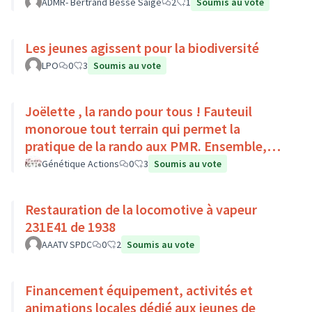
Pays Loire-Touraine.
ADMR- Bertrand Besse Saige
2
1
Soumis au vote
Les jeunes agissent pour la biodiversité
LPO
0
3
Soumis au vote
Joëlette , la rando pour tous ! Fauteuil
monoroue tout terrain qui permet la
pratique de la rando aux PMR. Ensemble,
faisons du sport :)
Génétique Actions
0
3
Soumis au vote
Restauration de la locomotive à vapeur
231E41 de 1938
AAATV SPDC
0
2
Soumis au vote
Financement équipement, activités et
animations locales dédié aux jeunes de