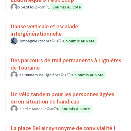
o petit loup
0
1
Soumis au vote
Danse verticale et escalade
intergénérationnelle
Compagnie Izadora
0
0
Soumis au vote
Des parcours de trail permanents à Lignières
de Touraine
Les runners de Lignières
1
0
Soumis au vote
Un vélo tandem pour les personnes âgées
ou en situation de handicap
En selle Marcelle
0
0
Soumis au vote
La place Bel air synonyme de convivialité !