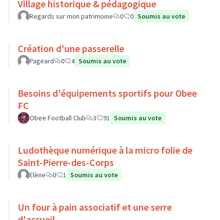
Village historique & pédagogique
Regards sur mon patrimoine
0
0
Soumis au vote
Création d'une passerelle
Pageard
0
4
Soumis au vote
Besoins d'équipements sportifs pour Obee
FC
Obee Football Club
3
91
Soumis au vote
Ludothèque numérique à la micro folie de
Saint-Pierre-des-Corps
Elène
0
1
Soumis au vote
Un four à pain associatif et une serre
d'accueil