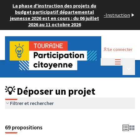
La phase d'instruction des projets du
budget participatif départemental
-
Instruction
jeunesse 2026 est en cours : du 06 juillet
2026 au 11 octobre 2026
Se connecter
Menu princi
Budget Participatif ADULTE 2024
/
Menu p
💡 Déposer un projet
💡 Déposer un projet
Filtrer et rechercher
69 propositions