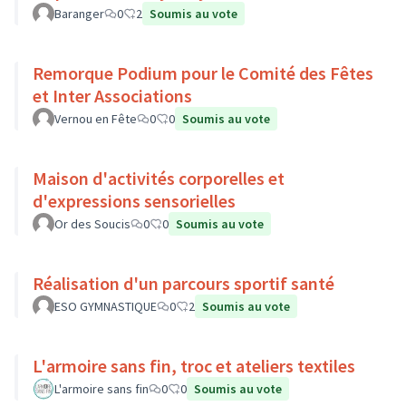
Baranger
0
2
Soumis au vote
Remorque Podium pour le Comité des Fêtes
et Inter Associations
Vernou en Fête
0
0
Soumis au vote
Maison d'activités corporelles et
d'expressions sensorielles
Or des Soucis
0
0
Soumis au vote
Réalisation d'un parcours sportif santé
ESO GYMNASTIQUE
0
2
Soumis au vote
L'armoire sans fin, troc et ateliers textiles
L'armoire sans fin
0
0
Soumis au vote