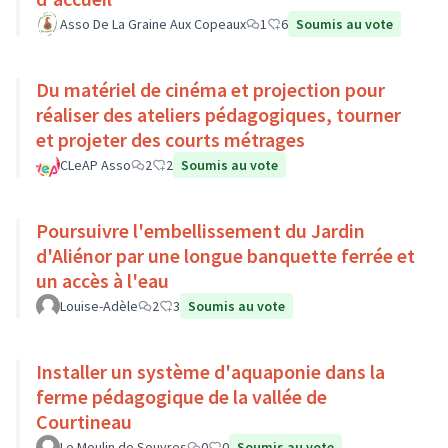
Asso De La Graine Aux Copeaux
1
6
Soumis au vote
Du matériel de cinéma et projection pour
réaliser des ateliers pédagogiques, tourner
et projeter des courts métrages
CLeAP Asso
2
2
Soumis au vote
Poursuivre l'embellissement du Jardin
d'Aliénor par une longue banquette ferrée et
un accès à l'eau
Louise-Adèle
2
3
Soumis au vote
Installer un système d'aquaponie dans la
ferme pédagogique de la vallée de
Courtineau
Le Moulin de Souvres
0
0
Soumis au vote