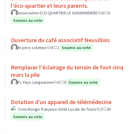
l'éco-quartier et leurs parents.
association ECO-QUARTIER LA GUIGNARDIERE
0
0
Soumis au vote
Ouverture du café associatif Neuvillois
le père colateur
0
1
Soumis au vote
Remplacer l'éclairage du terrain de foot cinq
mars la pile
Fc Pays Langeaisien
0
0
Soumis au vote
Dotation d’un appareil de télémédecine
Croix-Rouge française Unité Locale de Tours
3
43
Soumis au vote