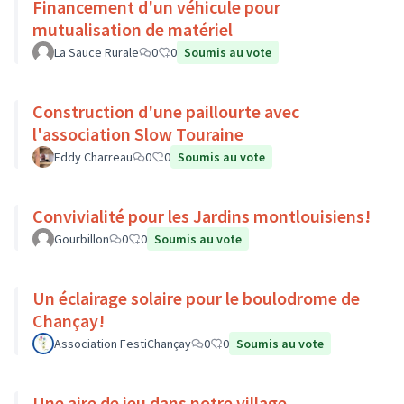
Financement d'un véhicule pour
mutualisation de matériel
La Sauce Rurale
0
0
Soumis au vote
Construction d'une paillourte avec
l'association Slow Touraine
Eddy Charreau
0
0
Soumis au vote
Convivialité pour les Jardins montlouisiens!
Gourbillon
0
0
Soumis au vote
Un éclairage solaire pour le boulodrome de
Chançay!
Association FestiChançay
0
0
Soumis au vote
Une aire de jeu dans notre village