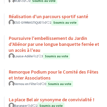
MJB
0
0
Soumis au vote
Réalisation d'un parcours sportif santé
ESO GYMNASTIQUE
0
2
Soumis au vote
Poursuivre l'embellissement du Jardin
d'Aliénor par une longue banquette ferrée et
un accès à l'eau
Louise-Adèle
2
3
Soumis au vote
Remorque Podium pour le Comité des Fêtes
et Inter Associations
Vernou en Fête
0
0
Soumis au vote
La place Bel air synonyme de convivialité !
Baranger
0
2
Soumis au vote