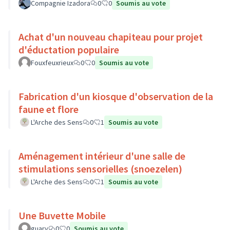
Compagnie Izadora
0
0
Soumis au vote
Achat d'un nouveau chapiteau pour projet
d'éductation populaire
Fouxfeuxrieux
0
0
Soumis au vote
Fabrication d'un kiosque d'observation de la
faune et flore
L'Arche des Sens
0
1
Soumis au vote
Aménagement intérieur d'une salle de
stimulations sensorielles (snoezelen)
L'Arche des Sens
0
1
Soumis au vote
Une Buvette Mobile
guary
0
0
Soumis au vote