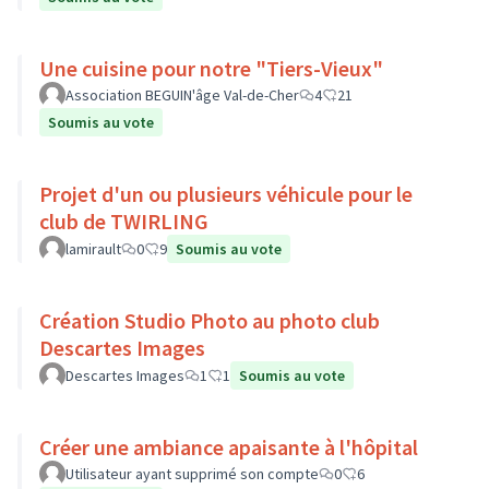
Une cuisine pour notre "Tiers-Vieux"
Association BEGUIN'âge Val-de-Cher
4
21
Soumis au vote
Projet d'un ou plusieurs véhicule pour le
club de TWIRLING
lamirault
0
9
Soumis au vote
Création Studio Photo au photo club
Descartes Images
Descartes Images
1
1
Soumis au vote
Créer une ambiance apaisante à l'hôpital
Utilisateur ayant supprimé son compte
0
6