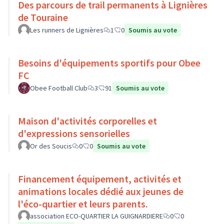
Des parcours de trail permanents à Lignières
de Touraine
Les runners de Lignières
1
0
Soumis au vote
Besoins d'équipements sportifs pour Obee
FC
Obee Football Club
3
91
Soumis au vote
Maison d'activités corporelles et
d'expressions sensorielles
Or des Soucis
0
0
Soumis au vote
Financement équipement, activités et
animations locales dédié aux jeunes de
l'éco-quartier et leurs parents.
association ECO-QUARTIER LA GUIGNARDIERE
0
0