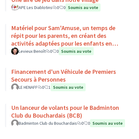
APE Les Diablotins
0
0
Soumis au vote
Matériel pour Sam'Amuse, un temps de
répit pour les parents, en créant des
activités adaptées pour les enfants en
situation de handicap
Levieux Benoît
0
0
Soumis au vote
Financement d'un Véhicule de Premiers
Secours à Personnes
LE HENAFF
0
1
Soumis au vote
Un lanceur de volants pour le Badminton
Club du Bouchardais (BCB)
Badminton Club du Bouchardais
0
0
Soumis au vote