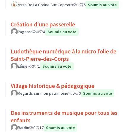
Asso De La Graine Aux Copeaux
1
6
Soumis au vote
Création d'une passerelle
Pageard
0
4
Soumis au vote
Ludothèque numérique à la micro folie de
Saint-Pierre-des-Corps
Elène
0
1
Soumis au vote
Village historique & pédagogique
Regards sur mon patrimoine
0
0
Soumis au vote
Des instruments de musique pour tous les
enfants
Bardin
0
17
Soumis au vote