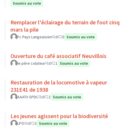
Soumis au vote
Remplacer l'éclairage du terrain de foot cinq
mars la pile
Fc Pays Langeaisien
0
0
Soumis au vote
Ouverture du café associatif Neuvillois
le père colateur
0
1
Soumis au vote
Restauration de la locomotive à vapeur
231E41 de 1938
AAATV SPDC
0
2
Soumis au vote
Les jeunes agissent pour la biodiversité
LPO
0
3
Soumis au vote