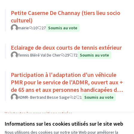
Petite Caserne De Channay (tiers lieu socio
culturel)
mairie
10
27
Soumis au vote
Eclairage de deux courts de tennis extérieur
Tennis Bléré Val De Cher
29
72
Soumis au vote
Participation à l'adaptation d'un véhicule
PMR pour le service de l'ADMR, ouvert aux +
de 65 ans et aux personnes handicapées du
Pays Loire-Touraine.
ADMR- Bertrand Besse Saige
2
1
Soumis au vote
Voir toutes les propositions retirées
Informations sur les cookies utilisés sur le site web
Nous utilisons des cookies sur notre site Web pour améliorer la
Conditions d'utilisation