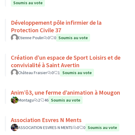
Soumis au vote
Développement pôle infirmier de la
Protection Civile 37
Etienne Poulin
0
0
Soumis au vote
Création d’un espace de Sport Loisirs et de
convivialité à Saint Avertin
Château Fraisier
0
1
Soumis au vote
Anim’ô3, une ferme d’animation à Mougon
Montagu
2
46
Soumis au vote
Association Esvres N Ments
ASSOCIATION ESVRES N MENTS
0
0
Soumis au vote