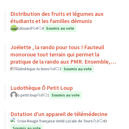
Distribution des fruits et légumes aux
étudiants et les familles démunis
Edouard
4
4
Soumis au vote
Joëlette , la rando pour tous ! Fauteuil
monoroue tout terrain qui permet la
pratique de la rando aux PMR. Ensemble,
faisons du sport :)
Génétique Actions
0
3
Soumis au vote
Ludothèque Ô Petit Loup
o petit loup
0
1
Soumis au vote
Dotation d’un appareil de télémédecine
Croix-Rouge française Unité Locale de Tours
3
43
Soumis au vote