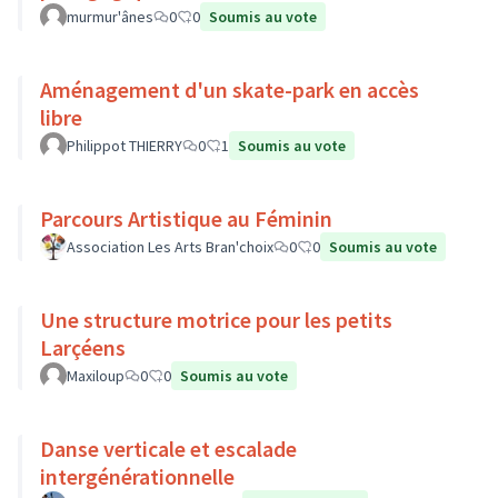
murmur'ânes
0
0
Soumis au vote
Aménagement d'un skate-park en accès
libre
Philippot THIERRY
0
1
Soumis au vote
Parcours Artistique au Féminin
Association Les Arts Bran'choix
0
0
Soumis au vote
Une structure motrice pour les petits
Larçéens
Maxiloup
0
0
Soumis au vote
Danse verticale et escalade
intergénérationnelle