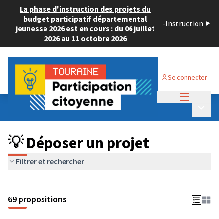
La phase d'instruction des projets du
budget participatif départemental
-
Instruction
jeunesse 2026 est en cours : du 06 juillet
2026 au 11 octobre 2026
Se connecter
Menu princi
Budget Participatif ADULTE 2024
/
Menu p
💡 Déposer un projet
💡 Déposer un projet
Filtrer et rechercher
69 propositions