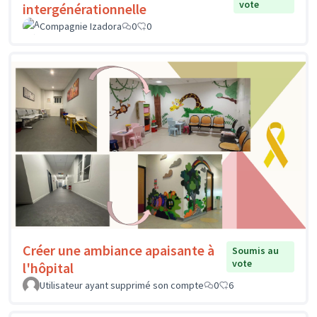
vote
intergénérationnelle
Compagnie Izadora
0
0
Créer une ambiance apaisante à
Soumis au
vote
l'hôpital
Utilisateur ayant supprimé son compte
0
6