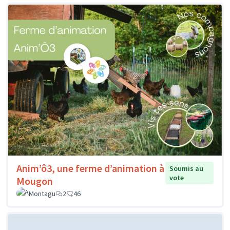
Anim’ô3, une ferme d’animation à
Soumis au
vote
Mougon
Montagu
2
46