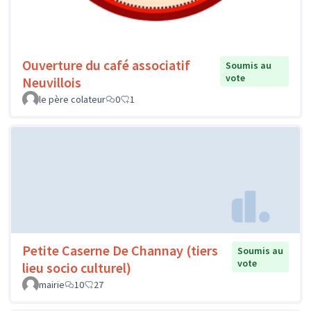
Ouverture du café associatif
Soumis au
vote
Neuvillois
le père colateur
0
1
Petite Caserne De Channay (tiers
Soumis au
vote
lieu socio culturel)
mairie
10
27