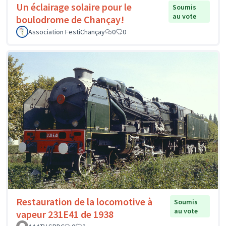
Un éclairage solaire pour le
Soumis
au vote
boulodrome de Chançay!
Association FestiChançay
0
0
Restauration de la locomotive à
Soumis
au vote
vapeur 231E41 de 1938