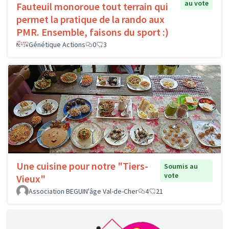
au vote
Fauteuil monoroue tout terrain qui
permet la pratique de la rando aux
PMR. Ensemble, faisons du sport :)
Génétique Actions
0
3
Une cuisine pour notre "Tiers-
Soumis au
vote
Vieux"
Association BEGUIN'âge Val-de-Cher
4
21