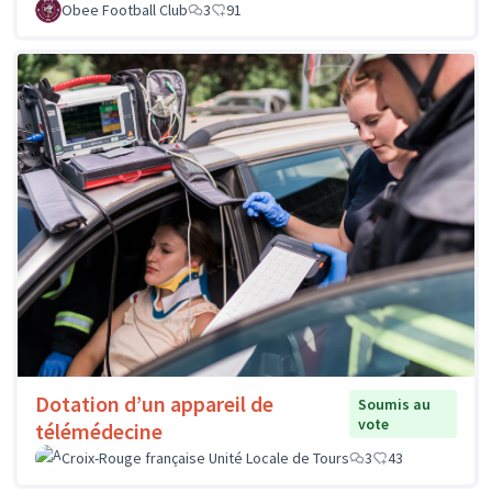
Obee Football Club
3
91
Dotation d’un appareil de
Soumis au
vote
télémédecine
Croix-Rouge française Unité Locale de Tours
3
43