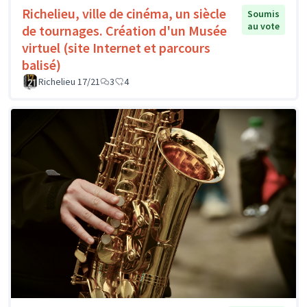
Richelieu, ville de cinéma, un siècle
Soumis
au vote
de tournages. Création d'un Musée
virtuel (site Internet et parcours
balisé)
Richelieu 17/21
3
4