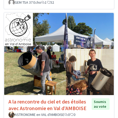
GEM TSA 37 Echo
1
52
A la rencontre du ciel et des étoiles
Soumis
au vote
avec Astronomie en Val d’AMBOISE
ASTRONOMIE en VAL d'AMBOISE
0
0