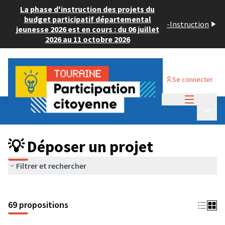
La phase d'instruction des projets du
budget participatif départemental
-
Instruction
jeunesse 2026 est en cours : du 06 juillet
2026 au 11 octobre 2026
Se connecter
Menu princi
Budget Participatif ADULTE 2024
/
Menu p
💡 Déposer un projet
💡 Déposer un projet
Filtrer et rechercher
69 propositions