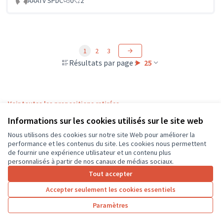
AAATV SPDC
0
2
1
2
3
Résultats par page :
25
Voir toutes les propositions retirées
Informations sur les cookies utilisés sur le site web
Nous utilisons des cookies sur notre site Web pour améliorer la
Conditions d'utilisation
performance et les contenus du site. Les cookies nous permettent
Paramètres des cookies
de fournir une expérience utilisateur et un contenu plus
CD37 sur X
CD37 sur Facebook
CD37 sur Instagram
CD37 sur YouTube
personnalisés à partir de nos canaux de médias sociaux.
(Lien externe)
(Lien externe)
(Lien externe)
(Lien externe)
Tout accepter
Accepter seulement les cookies essentiels
Licence Cre
(Lien extern
Paramètres
(Lien externe)
Site réalisé grâce au
logiciel libre Decidim
.
(Lien externe)