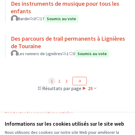
Des instruments de musique pour tous les
enfants
Bardin
0
17
Soumis au vote
Des parcours de trail permanents à Lignières
de Touraine
Les runners de Lignières
1
0
Soumis au vote
1
2
3
Résultats par page :
25
Voir toutes les propositions retirées
Informations sur les cookies utilisés sur le site web
Nous utilisons des cookies sur notre site Web pour améliorer la
Conditions d'utilisation