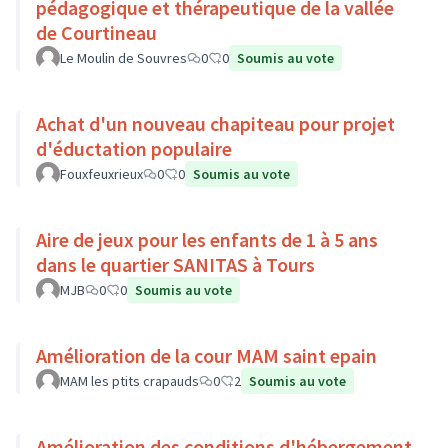
pédagogique et thérapeutique de la vallée
de Courtineau
Le Moulin de Souvres
0
0
Soumis au vote
Achat d'un nouveau chapiteau pour projet
d'éductation populaire
Fouxfeuxrieux
0
0
Soumis au vote
Aire de jeux pour les enfants de 1 à 5 ans
dans le quartier SANITAS à Tours
MJB
0
0
Soumis au vote
Amélioration de la cour MAM saint epain
MAM les ptits crapauds
0
2
Soumis au vote
Amélioration des conditions d'hébergement