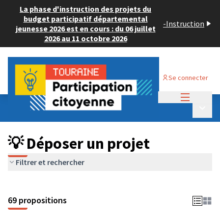
La phase d'instruction des projets du
budget participatif départemental
-
Instruction
jeunesse 2026 est en cours : du 06 juillet
2026 au 11 octobre 2026
Se connecter
Menu princi
Budget Participatif ADULTE 2024
/
Menu p
💡 Déposer un projet
💡 Déposer un projet
Filtrer et rechercher
69 propositions