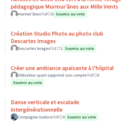
pédagogique Murmur’ânes aux Mille Vents
murmur'ânes
0
0
Soumis au vote
Création Studio Photo au photo club
Descartes Images
Descartes Images
1
1
Soumis au vote
Créer une ambiance apaisante à l'hôpital
Utilisateur ayant supprimé son compte
0
6
Soumis au vote
Danse verticale et escalade
intergénérationnelle
Compagnie Izadora
0
0
Soumis au vote