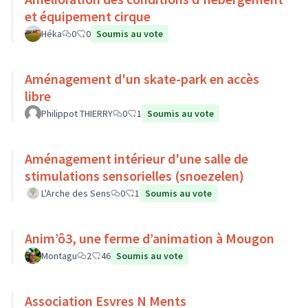
et équipement cirque
Héka
0
0
Soumis au vote
Aménagement d'un skate-park en accès
libre
Philippot THIERRY
0
1
Soumis au vote
Aménagement intérieur d'une salle de
stimulations sensorielles (snoezelen)
L'Arche des Sens
0
1
Soumis au vote
Anim’ô3, une ferme d’animation à Mougon
Montagu
2
46
Soumis au vote
Association Esvres N Ments