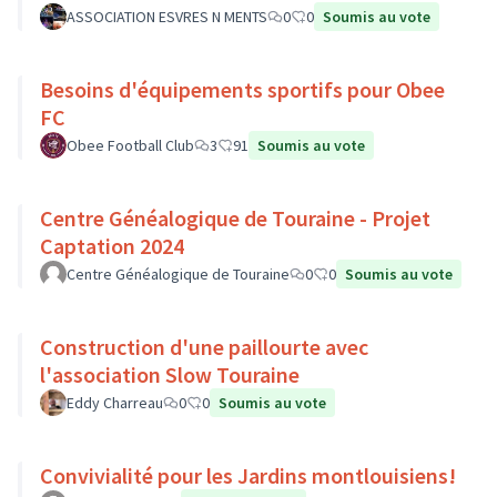
ASSOCIATION ESVRES N MENTS
0
0
Soumis au vote
Besoins d'équipements sportifs pour Obee
FC
Obee Football Club
3
91
Soumis au vote
Centre Généalogique de Touraine - Projet
Captation 2024
Centre Généalogique de Touraine
0
0
Soumis au vote
Construction d'une paillourte avec
l'association Slow Touraine
Eddy Charreau
0
0
Soumis au vote
Convivialité pour les Jardins montlouisiens!