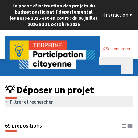
La phase d'instruction des projets du
budget participatif départemental
-
Instruction
jeunesse 2026 est en cours : du 06 juillet
2026 au 11 octobre 2026
Se connecter
Menu princi
Budget Participatif ADULTE 2024
/
Menu p
💡 Déposer un projet
💡 Déposer un projet
Filtrer et rechercher
69 propositions