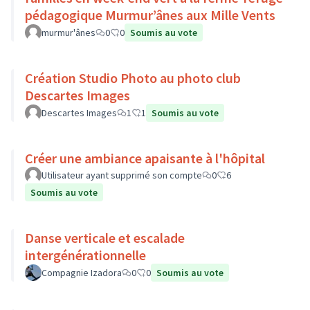
pédagogique Murmur’ânes aux Mille Vents
murmur'ânes
0
0
Soumis au vote
Création Studio Photo au photo club
Descartes Images
Descartes Images
1
1
Soumis au vote
Créer une ambiance apaisante à l'hôpital
Utilisateur ayant supprimé son compte
0
6
Soumis au vote
Danse verticale et escalade
intergénérationnelle
Compagnie Izadora
0
0
Soumis au vote