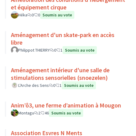
et équipement cirque
Héka
0
0
Soumis au vote
Aménagement d'un skate-park en accès
libre
Philippot THIERRY
0
1
Soumis au vote
Aménagement intérieur d'une salle de
stimulations sensorielles (snoezelen)
L'Arche des Sens
0
1
Soumis au vote
Anim’ô3, une ferme d’animation à Mougon
Montagu
2
46
Soumis au vote
Association Esvres N Ments