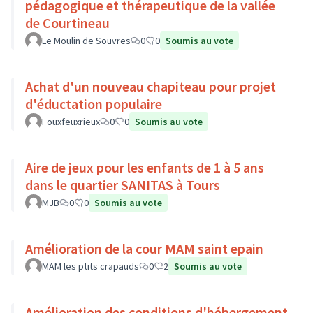
pédagogique et thérapeutique de la vallée
de Courtineau
Le Moulin de Souvres
0
0
Soumis au vote
Achat d'un nouveau chapiteau pour projet
d'éductation populaire
Fouxfeuxrieux
0
0
Soumis au vote
Aire de jeux pour les enfants de 1 à 5 ans
dans le quartier SANITAS à Tours
MJB
0
0
Soumis au vote
Amélioration de la cour MAM saint epain
MAM les ptits crapauds
0
2
Soumis au vote
Amélioration des conditions d'hébergement