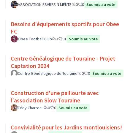
ASSOCIATION ESVRES N MENTS
0
0
Soumis au vote
Besoins d'équipements sportifs pour Obee
FC
Obee Football Club
3
91
Soumis au vote
Centre Généalogique de Touraine - Projet
Captation 2024
Centre Généalogique de Touraine
0
0
Soumis au vote
Construction d'une paillourte avec
l'association Slow Touraine
Eddy Charreau
0
0
Soumis au vote
Convivialité pour les Jardins montlouisiens!