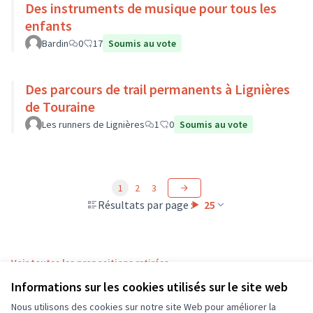
Des instruments de musique pour tous les
enfants
Bardin
0
17
Soumis au vote
Des parcours de trail permanents à Lignières
de Touraine
Les runners de Lignières
1
0
Soumis au vote
1
2
3
Résultats par page :
25
Voir toutes les propositions retirées
Informations sur les cookies utilisés sur le site web
Nous utilisons des cookies sur notre site Web pour améliorer la
Conditions d'utilisation