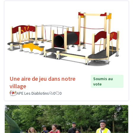
Une aire de jeu dans notre
Soumis au
vote
village
APE Les Diablotins
0
0