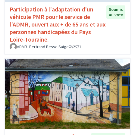
Participation à l'adaptation d'un
Soumis
au vote
véhicule PMR pour le service de
l'ADMR, ouvert aux + de 65 ans et aux
personnes handicapées du Pays
Loire-Touraine.
ADMR- Bertrand Besse Saige
2
1