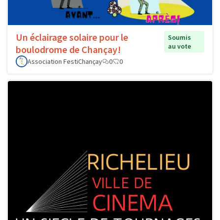
Un éclairage solaire pour le
Soumis
au vote
boulodrome de Chançay!
Association FestiChançay
0
0