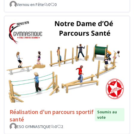
Vernou en Fête
0
0
Réalisation d'un parcours sportif
Soumis au
vote
santé
ESO GYMNASTIQUE
0
2