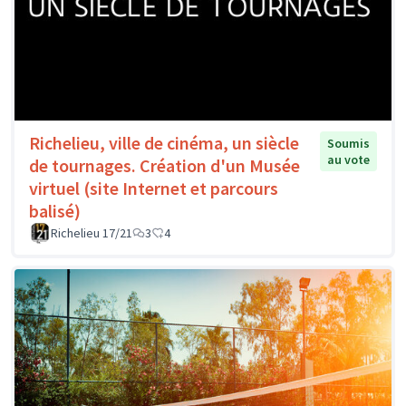
Richelieu, ville de cinéma, un siècle
Soumis
au vote
de tournages. Création d'un Musée
virtuel (site Internet et parcours
balisé)
Richelieu 17/21
3
4