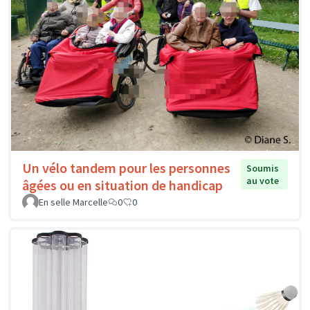
Un vélo tandem pour les personnes
Soumis
au vote
âgées ou en situation de handicap
En selle Marcelle
0
0