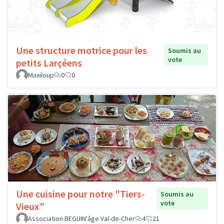
Une structure motrice pour les
Soumis au
vote
petits Larçéens
Maxiloup
0
0
Une cuisine pour notre "Tiers-
Soumis au
vote
Vieux"
Association BEGUIN'âge Val-de-Cher
4
21