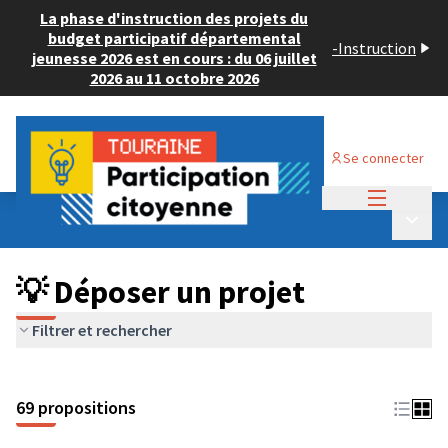
La phase d'instruction des projets du
budget participatif départemental
-
Instruction
jeunesse 2026 est en cours : du 06 juillet
2026 au 11 octobre 2026
Se connecter
Menu princi
Budget Participatif ADULTE 2024
/
Menu p
💡 Déposer un projet
💡 Déposer un projet
Filtrer et rechercher
69 propositions