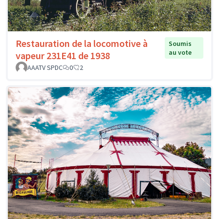
Restauration de la locomotive à
Soumis
au vote
vapeur 231E41 de 1938
AAATV SPDC
0
2