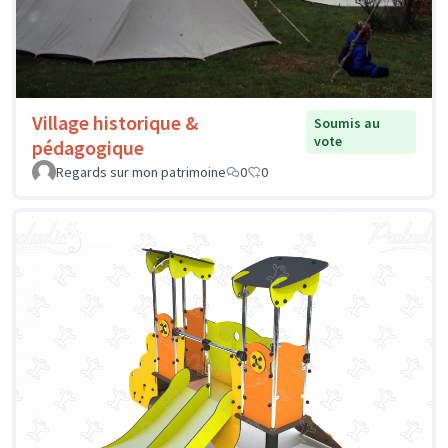
Village historique &
Soumis au
vote
pédagogique
Regards sur mon patrimoine
0
0