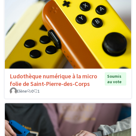
Ludothèque numérique à la micro
Soumis
au vote
folie de Saint-Pierre-des-Corps
Elène
0
1