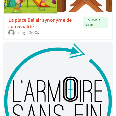
La place Bel air synonyme de
Soumis au
vote
convivialité !
Baranger
0
2