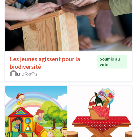
Les jeunes agissent pour la
Soumis au
vote
biodiversité
LPO
0
3