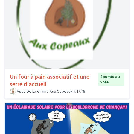
Un four à pain associatif et une
Soumis au
vote
serre d'accueil
Asso De La Graine Aux Copeaux
1
6