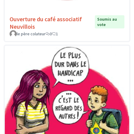
Ouverture du café associatif
Soumis au
vote
Neuvillois
le père colateur
0
1