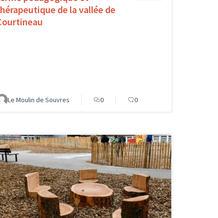
thérapeutique de la vallée de
Courtineau
Le Moulin de Souvres
0
0