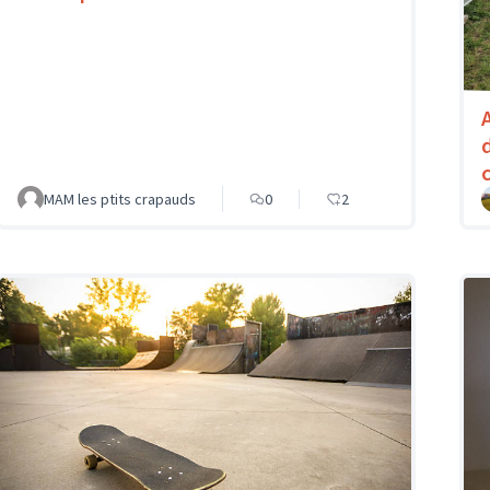
MAM les ptits crapauds
0
2