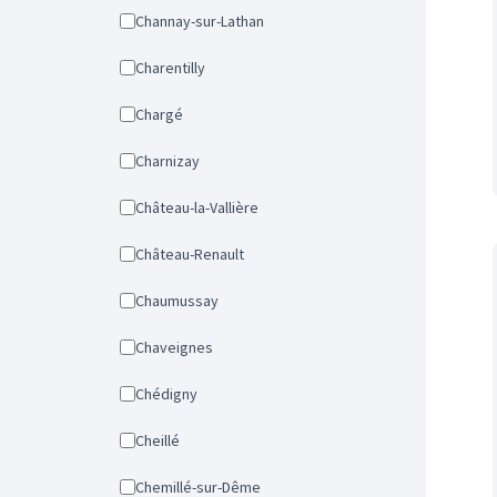
Channay-sur-Lathan
Charentilly
Chargé
Charnizay
Château-la-Vallière
Château-Renault
Chaumussay
Chaveignes
Chédigny
Cheillé
Chemillé-sur-Dême