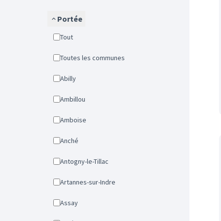
Portée
Tout
Toutes les communes
Abilly
Ambillou
Amboise
Anché
Antogny-le-Tillac
Artannes-sur-Indre
Assay