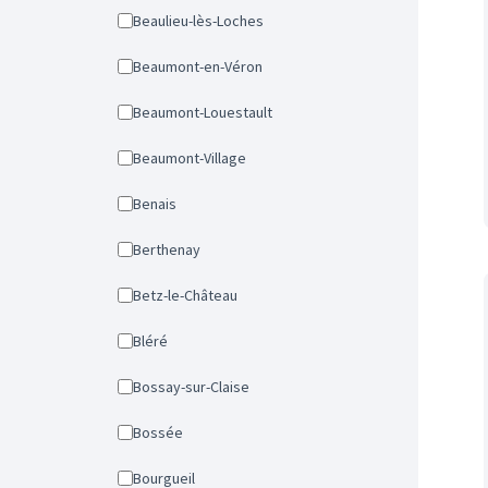
Beaulieu-lès-Loches
Beaumont-en-Véron
Beaumont-Louestault
Beaumont-Village
Benais
Berthenay
Betz-le-Château
Bléré
Bossay-sur-Claise
Bossée
Bourgueil