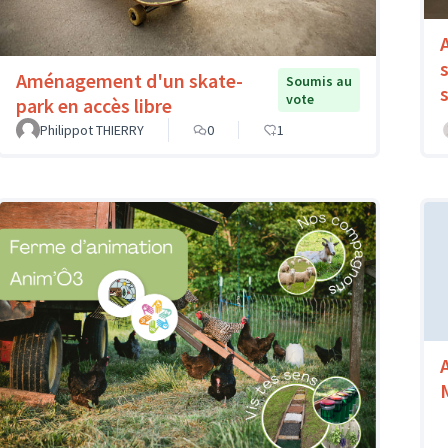
Aménagement d'un skate-
Soumis au
vote
park en accès libre
Philippot THIERRY
0
1