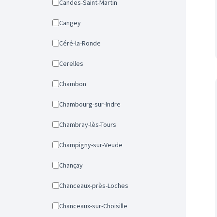
Candes-Saint-Martin
Cangey
Céré-la-Ronde
Cerelles
Chambon
Chambourg-sur-Indre
Chambray-lès-Tours
Champigny-sur-Veude
Chançay
Chanceaux-près-Loches
Chanceaux-sur-Choisille