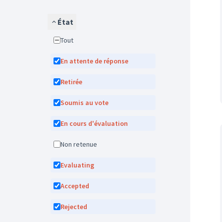
État
Tout
En attente de réponse
Retirée
Soumis au vote
En cours d'évaluation
Non retenue
Evaluating
Accepted
Rejected