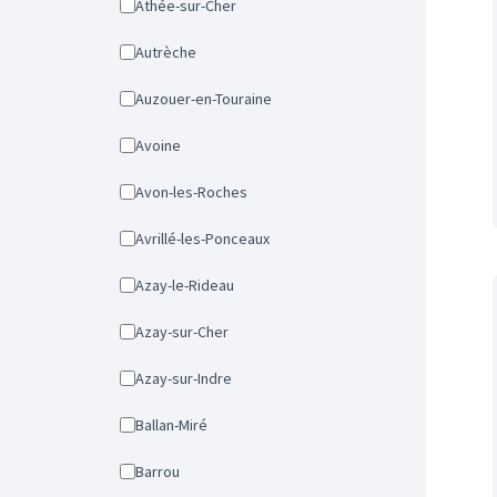
Athée-sur-Cher
Autrèche
Auzouer-en-Touraine
Avoine
Avon-les-Roches
Avrillé-les-Ponceaux
Azay-le-Rideau
Azay-sur-Cher
Azay-sur-Indre
Ballan-Miré
Barrou