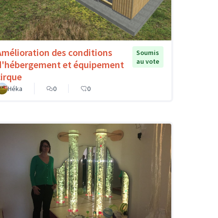
Amélioration des conditions
Soumis
au vote
d'hébergement et équipement
cirque
Héka
0
0