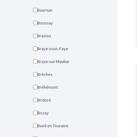
Bournan
Boussay
Braslou
Braye-sous-Faye
Braye-sur-Maulne
Brèches
Bréhémont
Bridoré
Brizay
Bueil-en-Touraine