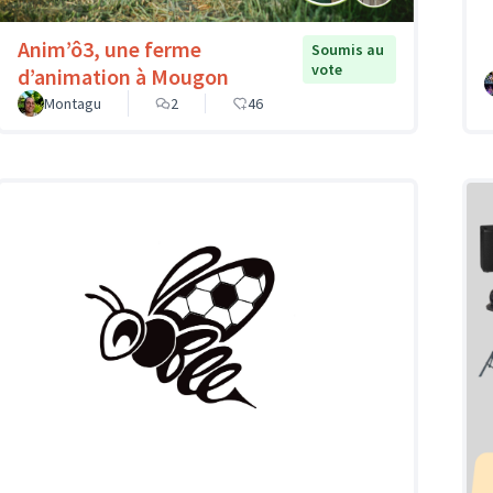
Anim’ô3, une ferme
Soumis au
vote
d’animation à Mougon
Montagu
2
46