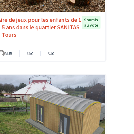
Aire de jeux pour les enfants de 1
Soumis
au vote
à 5 ans dans le quartier SANITAS
à Tours
MJB
0
0