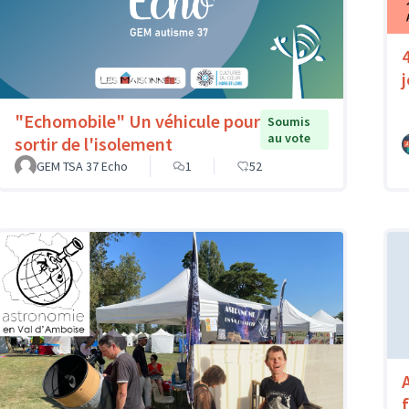
"Echomobile" Un véhicule pour
Soumis
au vote
sortir de l'isolement
GEM TSA 37 Echo
1
52
A