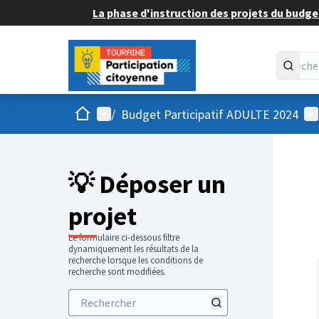
La phase d'instruction des projets du budget
Accueil
Menu principal
Me
/
Budget Participatif ADULTE 2024
💡 Déposer un
projet
Le formulaire ci-dessous filtre
dynamiquement les résultats de la
recherche lorsque les conditions de
recherche sont modifiées.