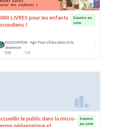
4000 LIVRES pour les enfants
Soumis au
vote
jocondiens !
ASSOCIATION - Agir Pour L'Éducation et la
Jeunesse
0
1
ccueillir le public dans la micro-
Soumis
au vote
ferme pédagogique et