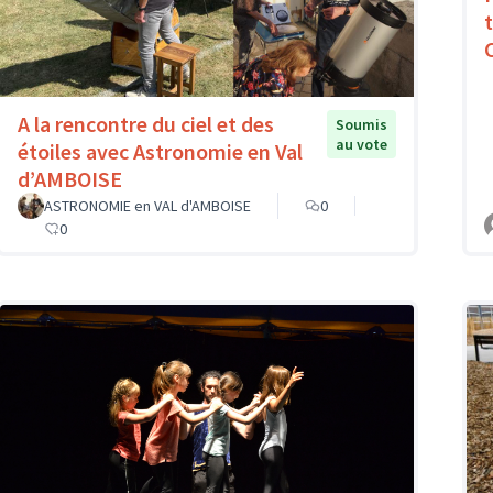
A la rencontre du ciel et des
Soumis
au vote
étoiles avec Astronomie en Val
d’AMBOISE
ASTRONOMIE en VAL d'AMBOISE
0
0