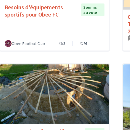
Besoins d'équipements
Soumis
au vote
sportifs pour Obee FC
Obee Football Club
3
91