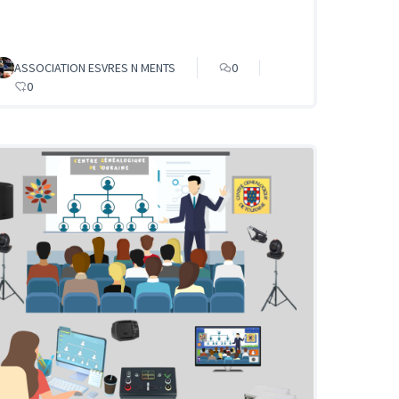
ASSOCIATION ESVRES N MENTS
0
0