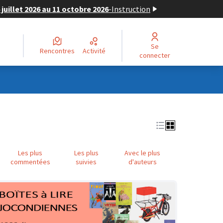
juillet 2026 au 11 octobre 2026
-
Instruction
Se
Rencontres
Activité
connecter
Les plus
Les plus
Avec le plus
commentées
suivies
d'auteurs