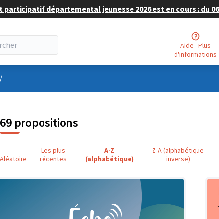
 participatif départemental jeunesse 2026 est en cours : du 06 
Aide - Plus
d'informations
nu utilisateur
/
69 propositions
Les plus
A-Z
Z-A (alphabétique
Aléatoire
récentes
(alphabétique)
inverse)