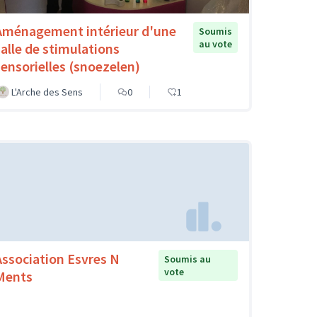
Aménagement intérieur d'une
Soumis
au vote
salle de stimulations
sensorielles (snoezelen)
L'Arche des Sens
0
1
Association Esvres N
Soumis au
vote
Ments