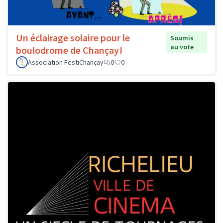
Un éclairage solaire pour le
Soumis
au vote
boulodrome de Chançay!
Association FestiChançay
0
0