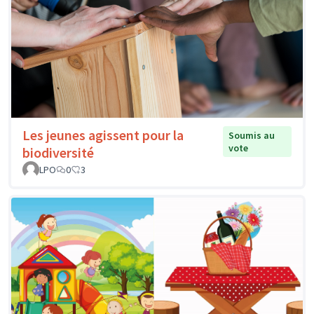
Les jeunes agissent pour la
Soumis au
vote
biodiversité
LPO
0
3