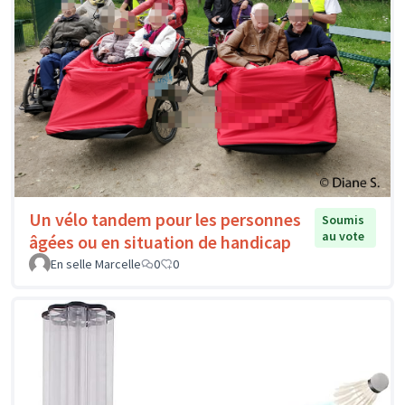
Un vélo tandem pour les personnes
Soumis
au vote
âgées ou en situation de handicap
En selle Marcelle
0
0