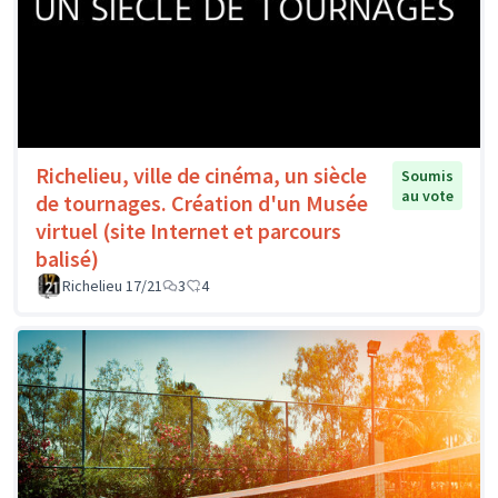
Richelieu, ville de cinéma, un siècle
Soumis
au vote
de tournages. Création d'un Musée
virtuel (site Internet et parcours
balisé)
Richelieu 17/21
3
4