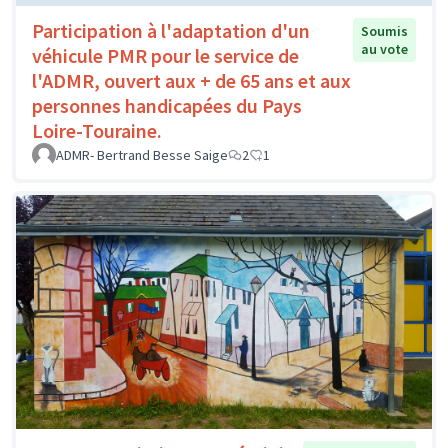
Participation à l'adaptation d'un
Soumis
au vote
véhicule PMR pour le service de
l'ADMR, ouvert aux + de 65 ans et aux
personnes handicapées du Pays
Loire-Touraine.
ADMR- Bertrand Besse Saige
2
1