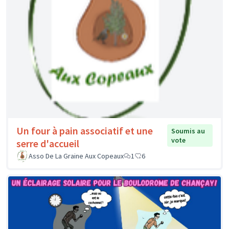
Un four à pain associatif et une
Soumis au
vote
serre d'accueil
Asso De La Graine Aux Copeaux
1
6