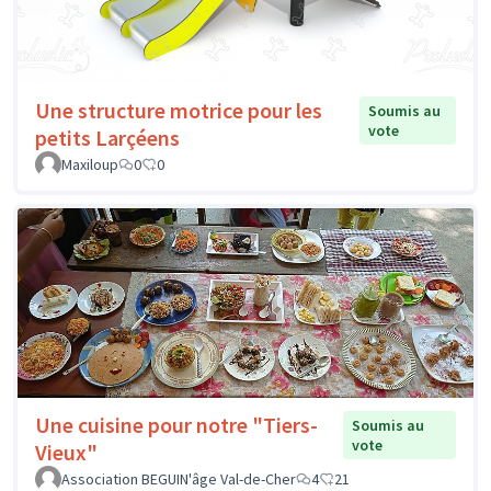
Une structure motrice pour les
Soumis au
vote
petits Larçéens
Maxiloup
0
0
Une cuisine pour notre "Tiers-
Soumis au
vote
Vieux"
Association BEGUIN'âge Val-de-Cher
4
21