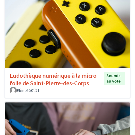
Ludothèque numérique à la micro
Soumis
au vote
folie de Saint-Pierre-des-Corps
Elène
0
1