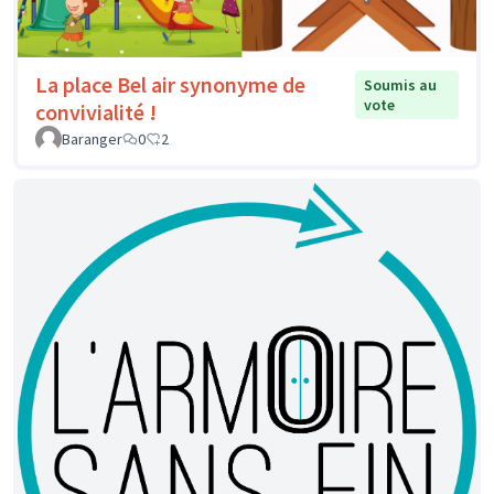
La place Bel air synonyme de
Soumis au
vote
convivialité !
Baranger
0
2