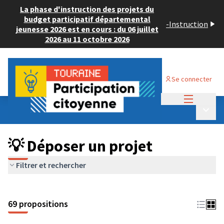
La phase d'instruction des projets du
budget participatif départemental
-
Instruction
jeunesse 2026 est en cours : du 06 juillet
2026 au 11 octobre 2026
Se connecter
Menu princi
Budget Participatif ADULTE 2024
/
Menu p
💡 Déposer un projet
💡 Déposer un projet
Filtrer et rechercher
69 propositions