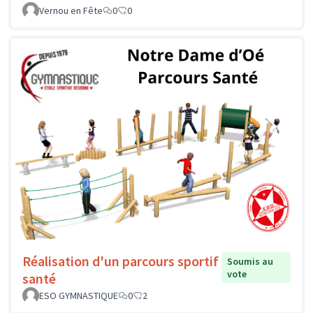
Vernou en Fête
0
0
Réalisation d'un parcours sportif
Soumis au
vote
santé
ESO GYMNASTIQUE
0
2