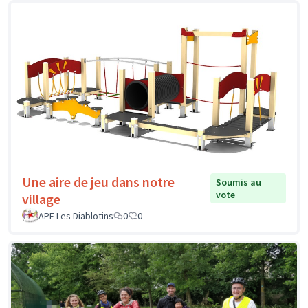
Une aire de jeu dans notre
Soumis au
vote
village
APE Les Diablotins
0
0