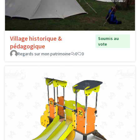
Village historique &
Soumis au
vote
pédagogique
Regards sur mon patrimoine
0
0