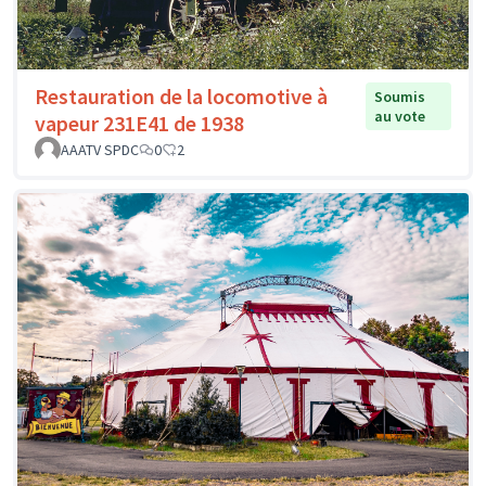
Restauration de la locomotive à
Soumis
au vote
vapeur 231E41 de 1938
AAATV SPDC
0
2