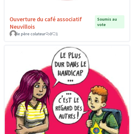
Ouverture du café associatif
Soumis au
vote
Neuvillois
le père colateur
0
1