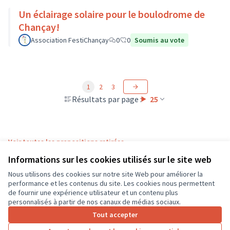
Un éclairage solaire pour le boulodrome de
Chançay!
Association FestiChançay
0
0
Soumis au vote
1
2
3
Résultats par page :
25
Voir toutes les propositions retirées
Informations sur les cookies utilisés sur le site web
Nous utilisons des cookies sur notre site Web pour améliorer la
Conditions d'utilisation
performance et les contenus du site. Les cookies nous permettent
Paramètres des cookies
de fournir une expérience utilisateur et un contenu plus
CD37 sur X
CD37 sur Facebook
CD37 sur Instagram
CD37 sur YouTube
personnalisés à partir de nos canaux de médias sociaux.
(Lien externe)
(Lien externe)
(Lien externe)
(Lien externe)
Tout accepter