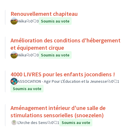
Renouvellement chapiteau
Héka
0
0
Soumis au vote
Amélioration des conditions d'hébergement
et équipement cirque
Héka
0
0
Soumis au vote
4000 LIVRES pour les enfants jocondiens !
ASSOCIATION - Agir Pour L'Éducation et la Jeunesse
0
1
Soumis au vote
Aménagement intérieur d'une salle de
stimulations sensorielles (snoezelen)
L'Arche des Sens
0
1
Soumis au vote