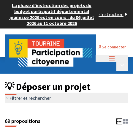
La phase d'instruction des projets du
budget participatif départemental
-
Instruction
jeunesse 2026 est en cours : du 06 juillet
2026 au 11 octobre 2026
Se connecter
Menu princi
Budget Participatif ADULTE 2024
/
Menu p
💡 Déposer un projet
💡 Déposer un projet
Filtrer et rechercher
69 propositions