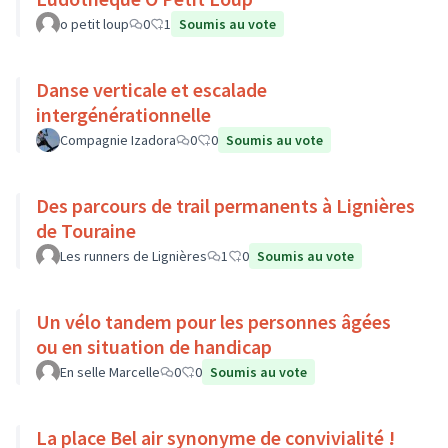
o petit loup
0
1
Soumis au vote
Danse verticale et escalade
intergénérationnelle
Compagnie Izadora
0
0
Soumis au vote
Des parcours de trail permanents à Lignières
de Touraine
Les runners de Lignières
1
0
Soumis au vote
Un vélo tandem pour les personnes âgées
ou en situation de handicap
En selle Marcelle
0
0
Soumis au vote
La place Bel air synonyme de convivialité !