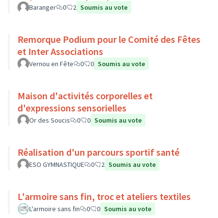
Baranger
0
2
Soumis au vote
Remorque Podium pour le Comité des Fêtes
et Inter Associations
Vernou en Fête
0
0
Soumis au vote
Maison d'activités corporelles et
d'expressions sensorielles
Or des Soucis
0
0
Soumis au vote
Réalisation d'un parcours sportif santé
ESO GYMNASTIQUE
0
2
Soumis au vote
L'armoire sans fin, troc et ateliers textiles
L'armoire sans fin
0
0
Soumis au vote