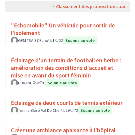
Classement des propositions par :
"Echomobile" Un véhicule pour sortir de
l'isolement
GEM TSA 37 Echo
1
52
Soumis au vote
Éclairage d'un terrain de football en herbe :
amélioration des conditions d'accueil et
mise en avant du sport féminin
DURAND
0
0
Soumis au vote
Eclairage de deux courts de tennis extérieur
Tennis Bléré Val De Cher
29
72
Soumis au vote
Créer une ambiance apaisante à l'hôpital