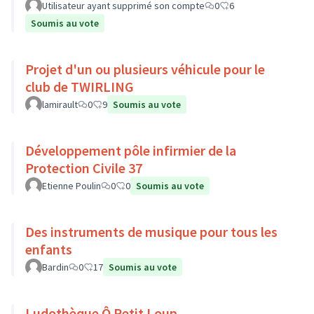
Utilisateur ayant supprimé son compte
0
6
Soumis au vote
Projet d'un ou plusieurs véhicule pour le
club de TWIRLING
lamirault
0
9
Soumis au vote
Développement pôle infirmier de la
Protection Civile 37
Etienne Poulin
0
0
Soumis au vote
Des instruments de musique pour tous les
enfants
Bardin
0
17
Soumis au vote
Ludothèque Ô Petit Loup