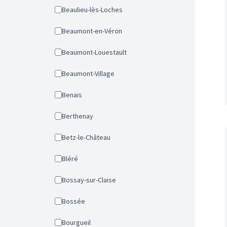
Beaulieu-lès-Loches
Beaumont-en-Véron
Beaumont-Louestault
Beaumont-Village
Benais
Berthenay
Betz-le-Château
Bléré
Bossay-sur-Claise
Bossée
Bourgueil