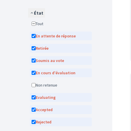
État
Tout
En attente de réponse
Retirée
Soumis au vote
En cours d'évaluation
Non retenue
Evaluating
Accepted
Rejected