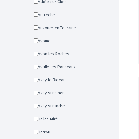
Athée-sur-Cher
Autrèche
Auzouer-en-Touraine
Avoine
Avon-les-Roches
Avrillé-les-Ponceaux
Azay-le-Rideau
Azay-sur-Cher
Azay-sur-Indre
Ballan-Miré
Barrou