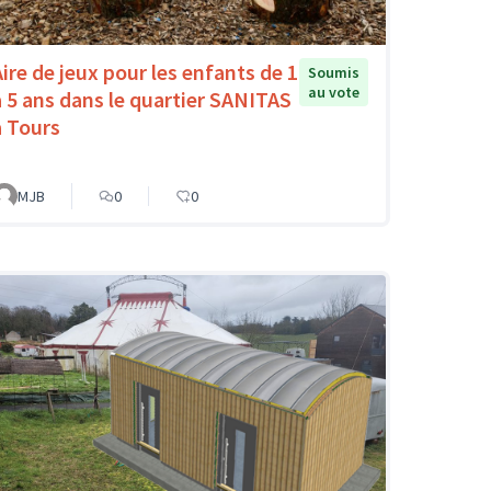
Aire de jeux pour les enfants de 1
Soumis
au vote
à 5 ans dans le quartier SANITAS
à Tours
MJB
0
0