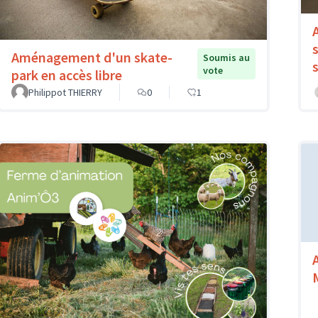
Aménagement d'un skate-
Soumis au
vote
park en accès libre
Philippot THIERRY
0
1