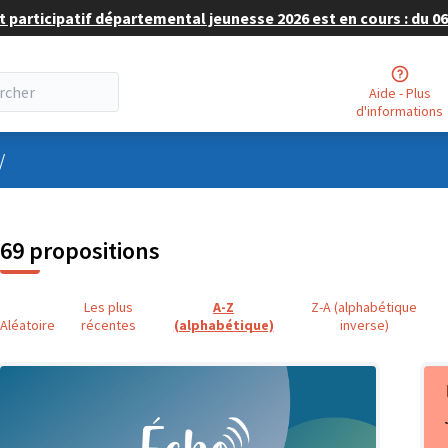
 participatif départemental jeunesse 2026 est en cours : du 06 
Aide - Plus
d'informations
nu utilisateur
/
69 propositions
Les plus
A-Z
Z-A (alphabétique
Aléatoire
récentes
(alphabétique)
inverse)