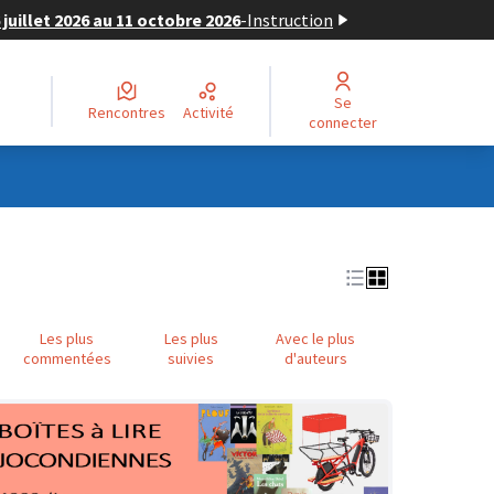
juillet 2026 au 11 octobre 2026
-
Instruction
Se
Rencontres
Activité
connecter
Les plus
Les plus
Avec le plus
commentées
suivies
d'auteurs