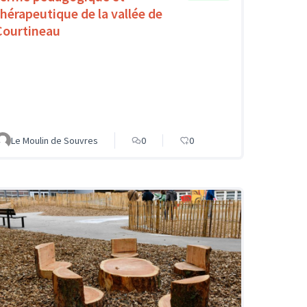
thérapeutique de la vallée de
Courtineau
Le Moulin de Souvres
0
0