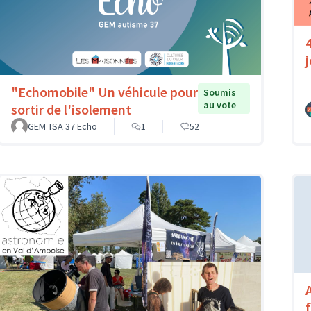
"Echomobile" Un véhicule pour
Soumis
au vote
sortir de l'isolement
GEM TSA 37 Echo
1
52
A