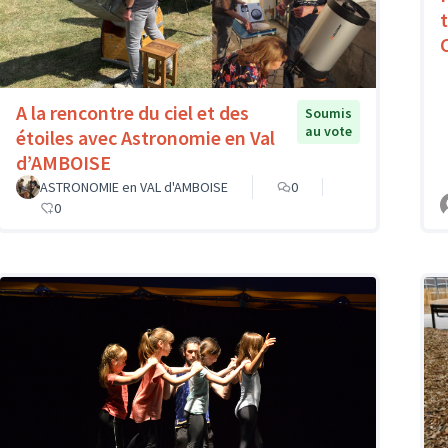
A la rencontre du ciel et des
Soumis
au vote
étoiles avec Astronomie en Val
d’AMBOISE
ASTRONOMIE en VAL d'AMBOISE
0
0