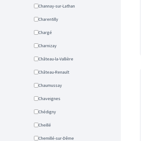
Channay-sur-Lathan
Charentilly
Chargé
Charnizay
Château-la-Vallière
Château-Renault
Chaumussay
Chaveignes
Chédigny
Cheillé
Chemillé-sur-Dême