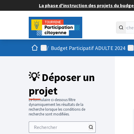
La phase d'instruction des projets du budget
Accueil
Menu principal
Me
/
Budget Participatif ADULTE 2024
💡 Déposer un
projet
Le formulaire ci-dessous filtre
dynamiquement les résultats de la
recherche lorsque les conditions de
recherche sont modifiées.