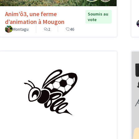
Anim’ô3, une ferme
Soumis au
vote
d’animation à Mougon
Montagu
2
46