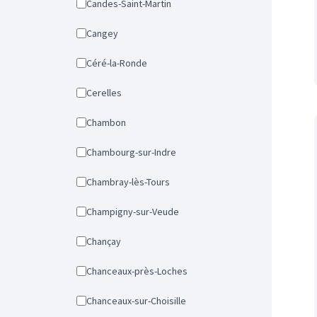
Candes-Saint-Martin
Cangey
Céré-la-Ronde
Cerelles
Chambon
Chambourg-sur-Indre
Chambray-lès-Tours
Champigny-sur-Veude
Chançay
Chanceaux-près-Loches
Chanceaux-sur-Choisille