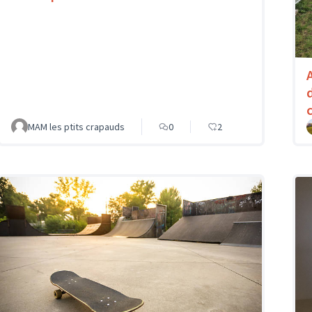
MAM les ptits crapauds
0
2