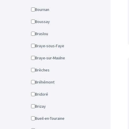
Bournan
Boussay
Braslou
Braye-sous-Faye
Braye-sur-Maulne
Brèches
Bréhémont
Bridoré
Brizay
Bueil-en-Touraine