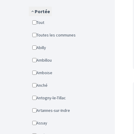
Portée
Tout
Toutes les communes
Abilly
Ambillou
Amboise
Anché
Antogny-le-Tillac
Artannes-sur-Indre
Assay