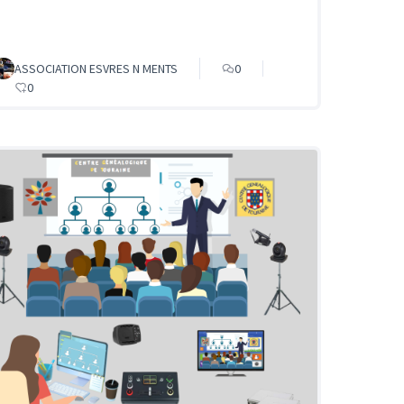
ASSOCIATION ESVRES N MENTS
0
0