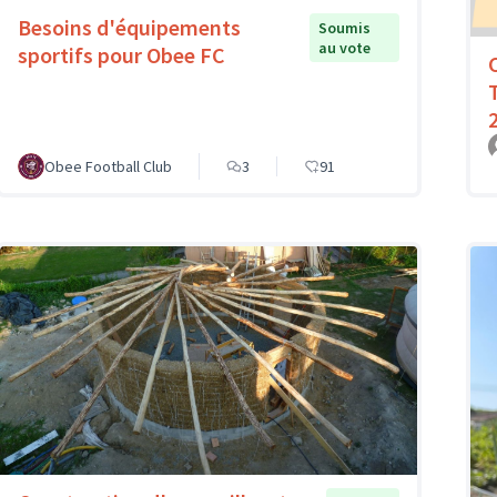
Besoins d'équipements
Soumis
au vote
sportifs pour Obee FC
Obee Football Club
3
91