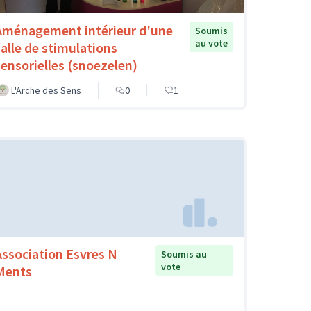
Aménagement intérieur d'une
Soumis
au vote
salle de stimulations
sensorielles (snoezelen)
L'Arche des Sens
0
1
Association Esvres N
Soumis au
vote
Ments