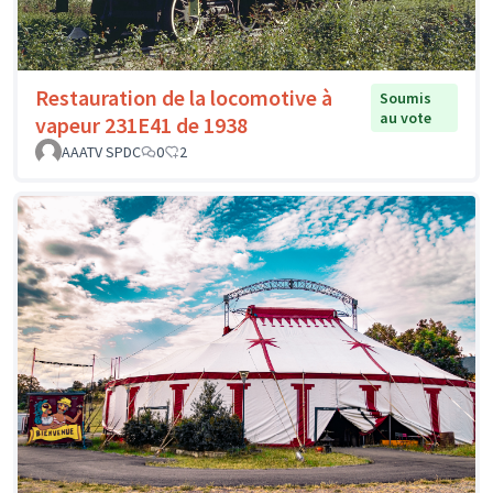
Restauration de la locomotive à
Soumis
au vote
vapeur 231E41 de 1938
AAATV SPDC
0
2