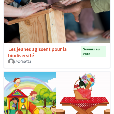
Les jeunes agissent pour la
Soumis au
vote
biodiversité
LPO
0
3