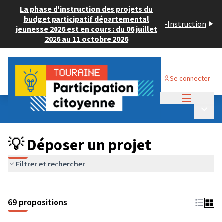
La phase d'instruction des projets du
budget participatif départemental
-
Instruction
jeunesse 2026 est en cours : du 06 juillet
2026 au 11 octobre 2026
Se connecter
Menu princi
Budget Participatif ADULTE 2024
/
Menu p
💡 Déposer un projet
💡 Déposer un projet
Filtrer et rechercher
69 propositions