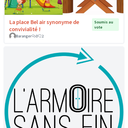
La place Bel air synonyme de
Soumis au
vote
convivialité !
Baranger
0
2