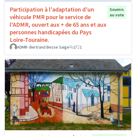
Participation à l'adaptation d'un
Soumis
au vote
véhicule PMR pour le service de
l'ADMR, ouvert aux + de 65 ans et aux
personnes handicapées du Pays
Loire-Touraine.
ADMR- Bertrand Besse Saige
2
1