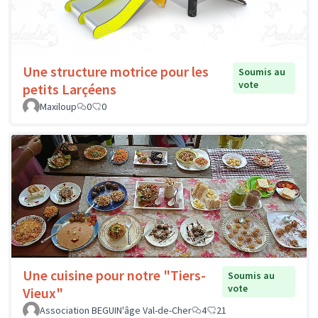
Une structure motrice pour les
Soumis au
vote
petits Larçéens
Maxiloup
0
0
Une cuisine pour notre "Tiers-
Soumis au
vote
Vieux"
Association BEGUIN'âge Val-de-Cher
4
21