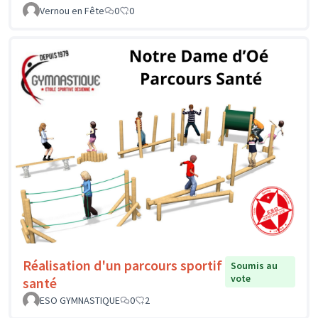
Vernou en Fête
0
0
Réalisation d'un parcours sportif
Soumis au
vote
santé
ESO GYMNASTIQUE
0
2