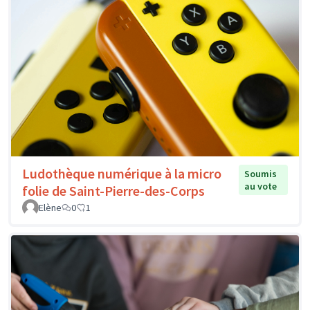
Ludothèque numérique à la micro
Soumis
au vote
folie de Saint-Pierre-des-Corps
Elène
0
1