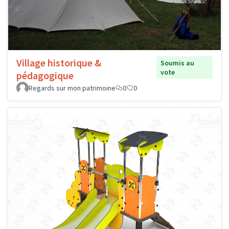
Village historique &
Soumis au
vote
pédagogique
Regards sur mon patrimoine
0
0