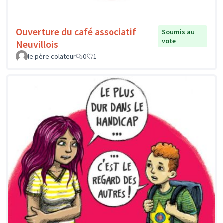
Ouverture du café associatif
Soumis au
vote
Neuvillois
le père colateur
0
1