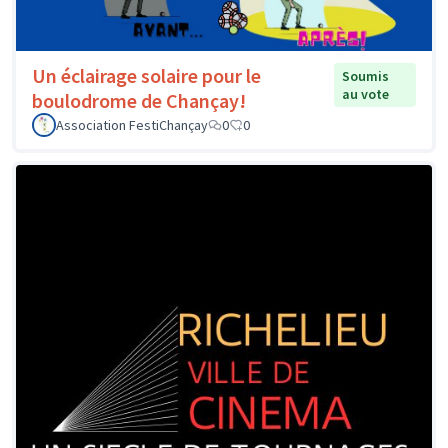
Un éclairage solaire pour le
Soumis
au vote
boulodrome de Chançay!
Association FestiChançay
0
0