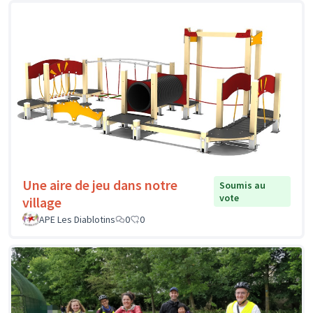
Une aire de jeu dans notre
Soumis au
vote
village
APE Les Diablotins
0
0