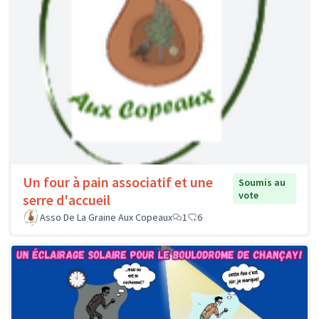
Un four à pain associatif et une
Soumis au
vote
serre d'accueil
Asso De La Graine Aux Copeaux
1
6