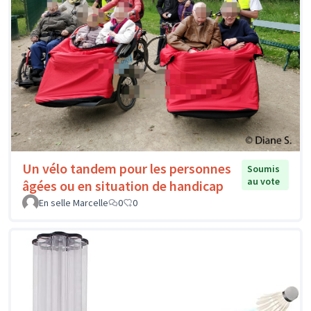
Un vélo tandem pour les personnes
Soumis
au vote
âgées ou en situation de handicap
En selle Marcelle
0
0