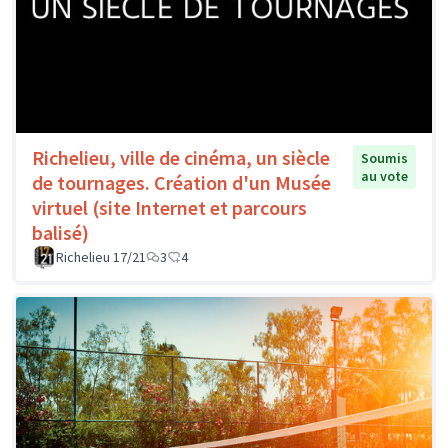
Richelieu, ville de cinéma, un siècle
Soumis
au vote
de tournages. Création d'un Musée
virtuel (site Internet et parcours
balisé)
Richelieu 17/21
3
4