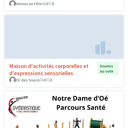
Vernou en Fête
0
0
Maison d'activités corporelles et
Soumis
au vote
d'expressions sensorielles
Or des Soucis
0
0