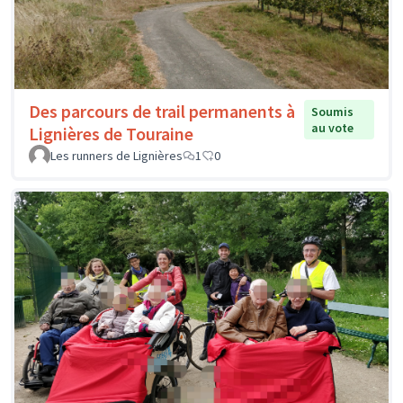
Des parcours de trail permanents à
Soumis
au vote
Lignières de Touraine
Les runners de Lignières
1
0