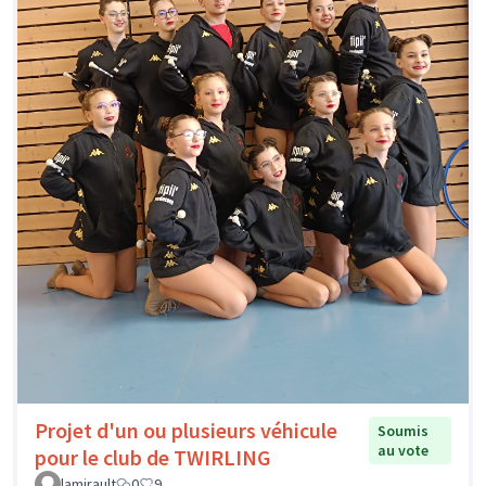
Projet d'un ou plusieurs véhicule
Soumis
au vote
pour le club de TWIRLING
lamirault
0
9