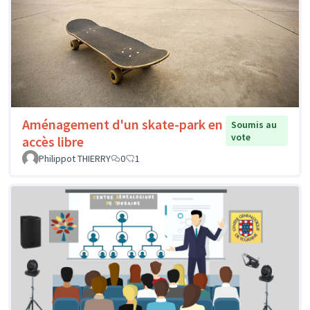
Aménagement d'un skate-park en
Soumis au
vote
accès libre
Philippot THIERRY
0
1