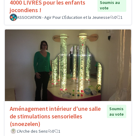
4000 LIVRES pour les enfants
Soumis au
vote
jocondiens !
ASSOCIATION - Agir Pour L'Éducation et la Jeunesse
0
1
Aménagement intérieur d'une salle
Soumis
au vote
de stimulations sensorielles
(snoezelen)
L'Arche des Sens
0
1