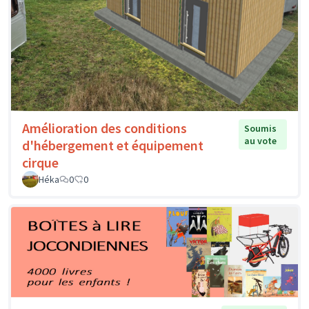
Amélioration des conditions
Soumis
au vote
d'hébergement et équipement
cirque
Héka
0
0