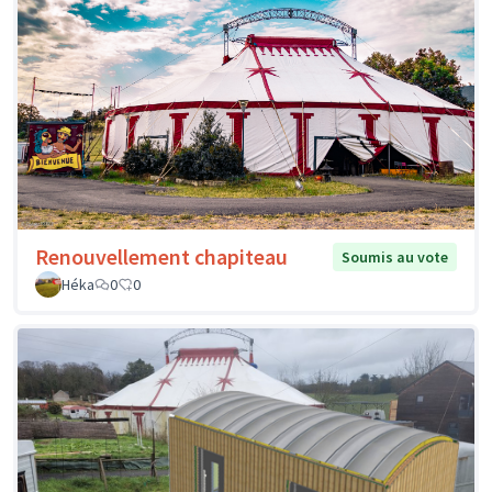
Renouvellement chapiteau
Soumis au vote
Héka
0
0