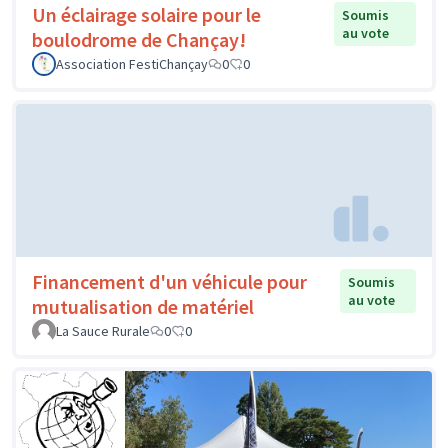
Un éclairage solaire pour le
Soumis
au vote
boulodrome de Chançay!
Association FestiChançay
0
0
Financement d'un véhicule pour
Soumis
au vote
mutualisation de matériel
La Sauce Rurale
0
0