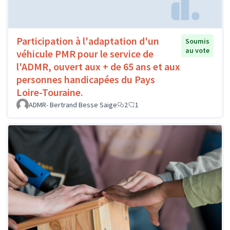
Participation à l'adaptation d'un
Soumis
au vote
véhicule PMR pour le service de
l'ADMR, ouvert aux + de 65 ans et aux
personnes handicapées du Pays
Loire-Touraine.
ADMR- Bertrand Besse Saige
2
1