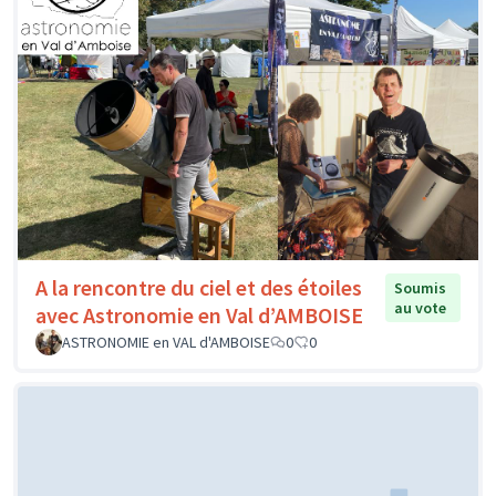
A la rencontre du ciel et des étoiles
Soumis
au vote
avec Astronomie en Val d’AMBOISE
ASTRONOMIE en VAL d'AMBOISE
0
0