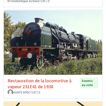
Génétique Actions
0
3
Restauration de la locomotive à
Soumis
au vote
vapeur 231E41 de 1938
AAATV SPDC
0
2