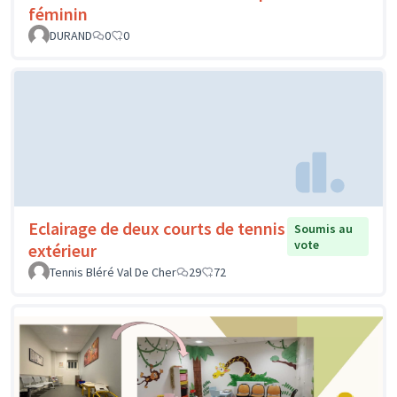
féminin
DURAND
0
0
Eclairage de deux courts de tennis
Soumis au
vote
extérieur
Tennis Bléré Val De Cher
29
72