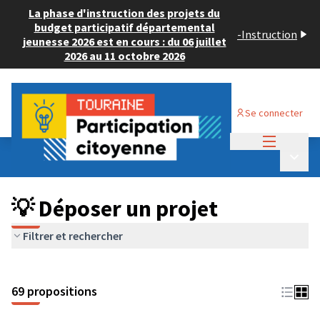
La phase d'instruction des projets du
budget participatif départemental
-
Instruction
jeunesse 2026 est en cours : du 06 juillet
2026 au 11 octobre 2026
Se connecter
Menu princi
Budget Participatif ADULTE 2024
/
Menu p
💡 Déposer un projet
💡 Déposer un projet
Filtrer et rechercher
69 propositions