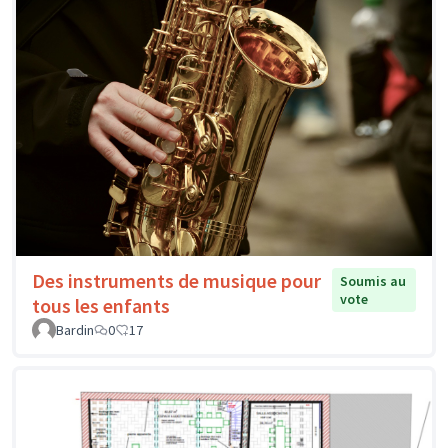
Des instruments de musique pour
Soumis au
vote
tous les enfants
Bardin
0
17