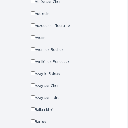
Athée-sur-Cher
Autrèche
Auzouer-en-Touraine
Avoine
Avon-les-Roches
Avrillé-les-Ponceaux
Azay-le-Rideau
Azay-sur-Cher
Azay-sur-Indre
Ballan-Miré
Barrou