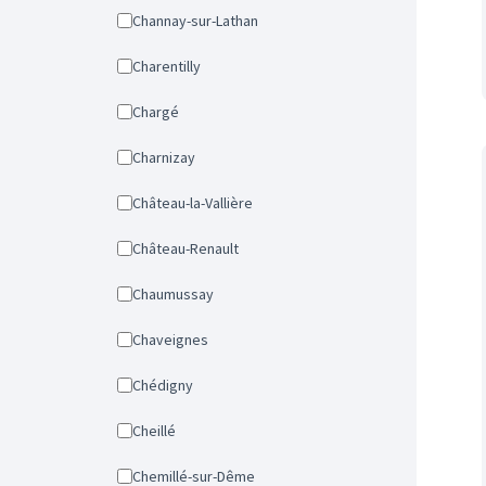
Channay-sur-Lathan
Charentilly
Chargé
Charnizay
Château-la-Vallière
Château-Renault
Chaumussay
Chaveignes
Chédigny
Cheillé
Chemillé-sur-Dême