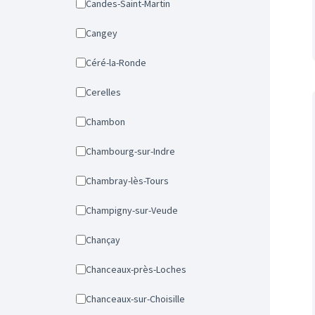
Candes-Saint-Martin
Cangey
Céré-la-Ronde
Cerelles
Chambon
Chambourg-sur-Indre
Chambray-lès-Tours
Champigny-sur-Veude
Chançay
Chanceaux-près-Loches
Chanceaux-sur-Choisille