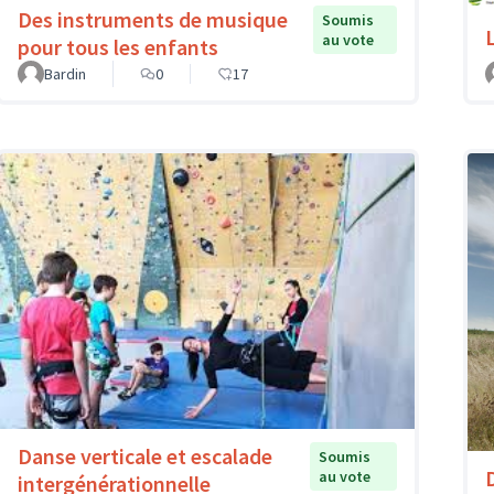
Des instruments de musique
Soumis
au vote
pour tous les enfants
Bardin
0
17
Danse verticale et escalade
Soumis
au vote
intergénérationnelle