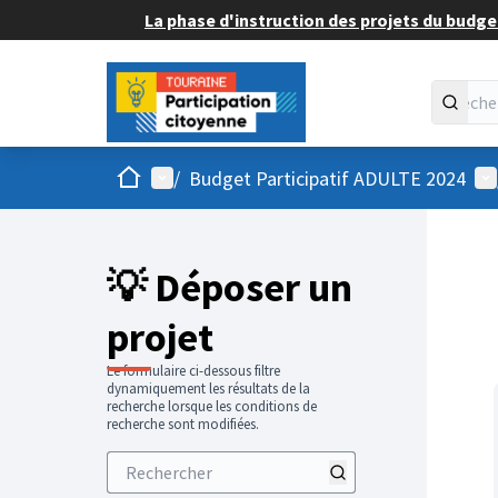
La phase d'instruction des projets du budget
Accueil
Menu principal
Me
/
Budget Participatif ADULTE 2024
💡 Déposer un
projet
Le formulaire ci-dessous filtre
dynamiquement les résultats de la
recherche lorsque les conditions de
recherche sont modifiées.