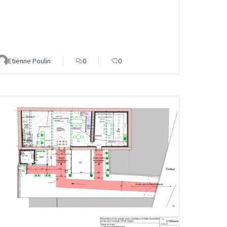
Etienne Poulin
0
0