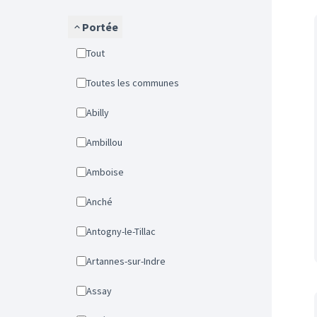
Portée
Tout
Toutes les communes
Abilly
Ambillou
Amboise
Anché
Antogny-le-Tillac
Artannes-sur-Indre
Assay