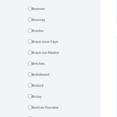
Bournan
Boussay
Braslou
Braye-sous-Faye
Braye-sur-Maulne
Brèches
Bréhémont
Bridoré
Brizay
Bueil-en-Touraine