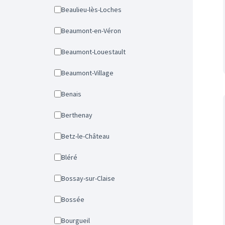
Beaulieu-lès-Loches
Beaumont-en-Véron
Beaumont-Louestault
Beaumont-Village
Benais
Berthenay
Betz-le-Château
Bléré
Bossay-sur-Claise
Bossée
Bourgueil