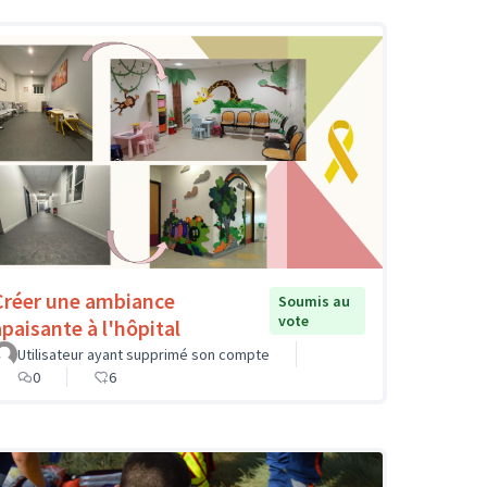
Créer une ambiance
Soumis au
vote
apaisante à l'hôpital
Utilisateur ayant supprimé son compte
0
6