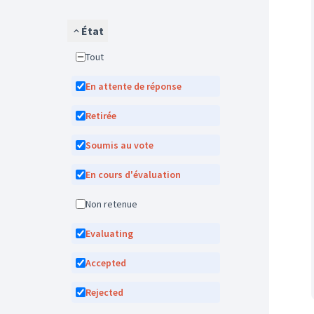
État
Tout
En attente de réponse
Retirée
Soumis au vote
En cours d'évaluation
Non retenue
Evaluating
Accepted
Rejected