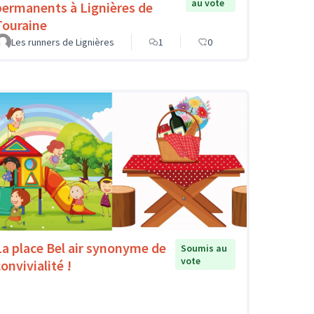
au vote
permanents à Lignières de
Touraine
Les runners de Lignières
1
0
La place Bel air synonyme de
Soumis au
vote
onvivialité !