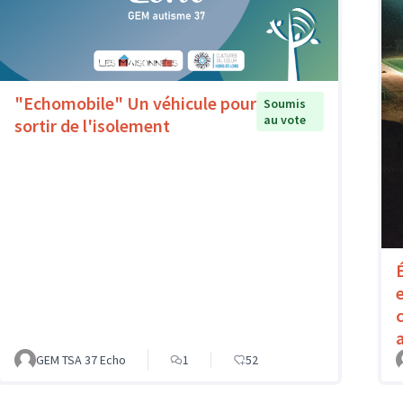
"Echomobile" Un véhicule pour
Soumis
au vote
sortir de l'isolement
GEM TSA 37 Echo
1
52