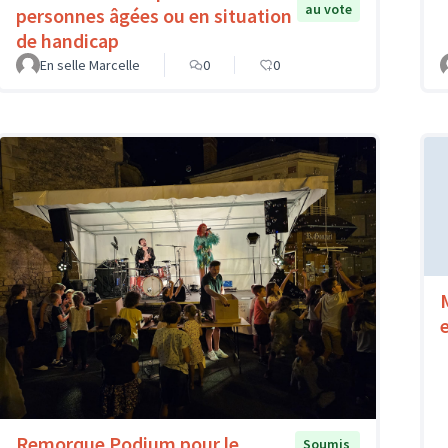
au vote
personnes âgées ou en situation
de handicap
En selle Marcelle
0
0
Remorque Podium pour le
Soumis