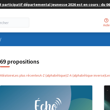
 participatif départemental jeunesse 2026 est en cours : du 06 
Aide
nu utilisateur
/
69 propositions
Aléatoire
Les plus récentes
A-Z (alphabétique)
Z-A (alphabétique inverse)
Le