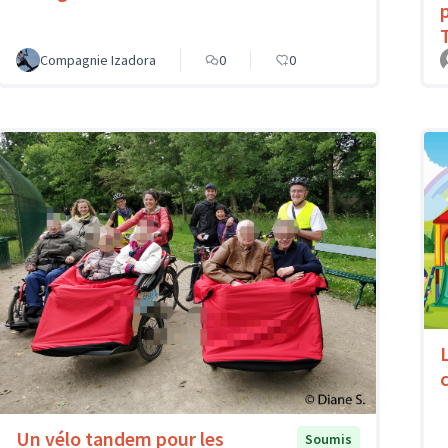
Compagnie Izadora
0
0
c
Un vélo tandem pour les
Soumis