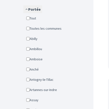
Portée
Tout
Toutes les communes
Abilly
Ambillou
Amboise
Anché
Antogny-le-Tillac
Artannes-sur-Indre
Assay