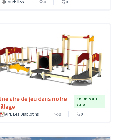
Gourbillon
0
0
Une aire de jeu dans notre
Soumis au
vote
illage
APE Les Diablotins
0
0