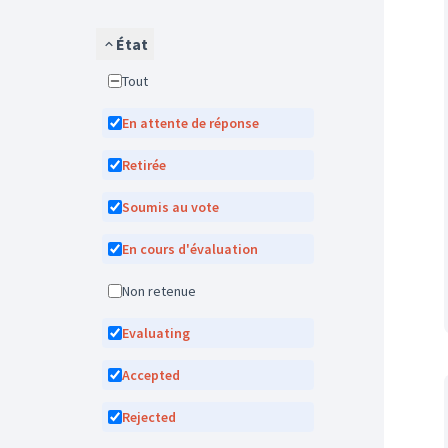
État
Tout
En attente de réponse
Retirée
Soumis au vote
En cours d'évaluation
Non retenue
Evaluating
Accepted
Rejected