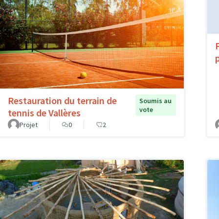
Restauration du terrain de
Soumis au
vote
tennis de Vallères
Projet
0
2