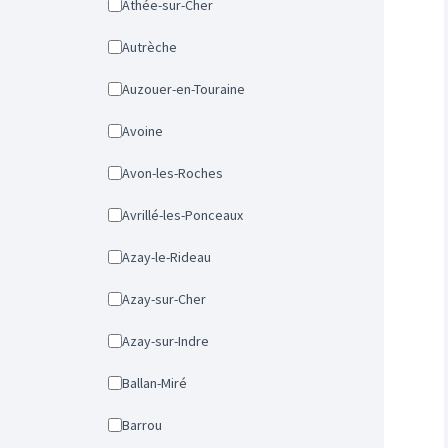
Athée-sur-Cher
Autrèche
Auzouer-en-Touraine
Avoine
Avon-les-Roches
Avrillé-les-Ponceaux
Azay-le-Rideau
Azay-sur-Cher
Azay-sur-Indre
Ballan-Miré
Barrou