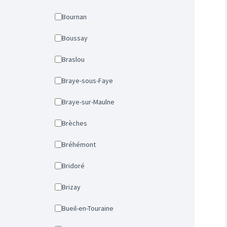
Bournan
Boussay
Braslou
Braye-sous-Faye
Braye-sur-Maulne
Brèches
Bréhémont
Bridoré
Brizay
Bueil-en-Touraine