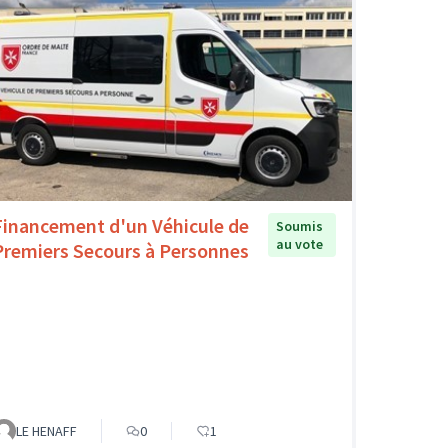
Financement d'un Véhicule de
Soumis
au vote
Premiers Secours à Personnes
LE HENAFF
0
1