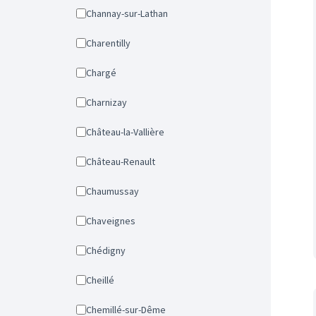
Channay-sur-Lathan
Charentilly
Chargé
Charnizay
Château-la-Vallière
Château-Renault
Chaumussay
Chaveignes
Chédigny
Cheillé
Chemillé-sur-Dême