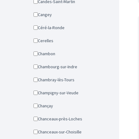
Candes-Saint-Martin
Cangey
Céré-la-Ronde
Cerelles
Chambon
Chambourg-sur-Indre
Chambray-lès-Tours
Champigny-sur-Veude
Chançay
Chanceaux-près-Loches
Chanceaux-sur-Choisille