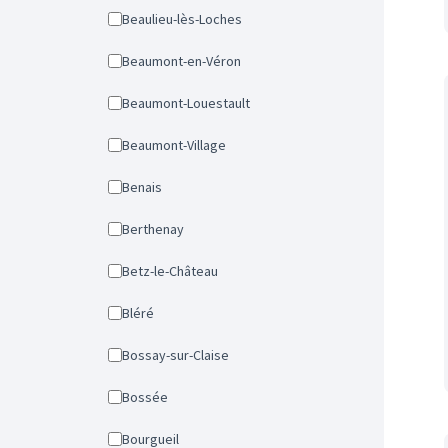
Beaulieu-lès-Loches
Beaumont-en-Véron
Beaumont-Louestault
Beaumont-Village
Benais
Berthenay
Betz-le-Château
Bléré
Bossay-sur-Claise
Bossée
Bourgueil