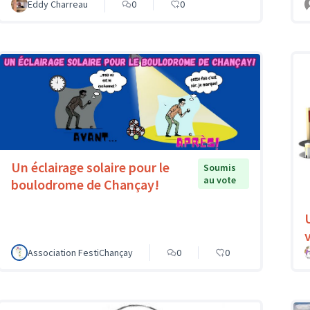
Eddy Charreau
0
0
Un éclairage solaire pour le
Soumis
au vote
boulodrome de Chançay!
v
Association FestiChançay
0
0