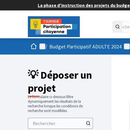
La phase d'instruction des projets du budget
Accueil
Menu principal
Me
/
Budget Participatif ADULTE 2024
💡 Déposer un
projet
Le formulaire ci-dessous filtre
dynamiquement les résultats de la
recherche lorsque les conditions de
recherche sont modifiées.