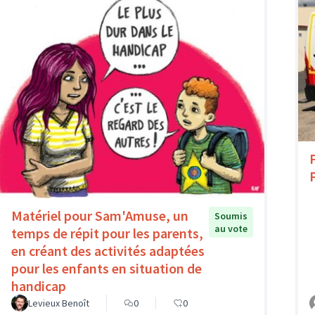
Matériel pour Sam'Amuse, un
Soumis
au vote
temps de répit pour les parents,
en créant des activités adaptées
pour les enfants en situation de
handicap
Levieux Benoît
0
0