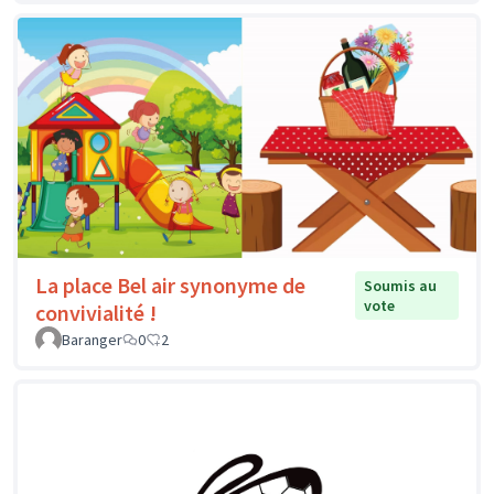
La place Bel air synonyme de
Soumis au
vote
convivialité !
Baranger
0
2