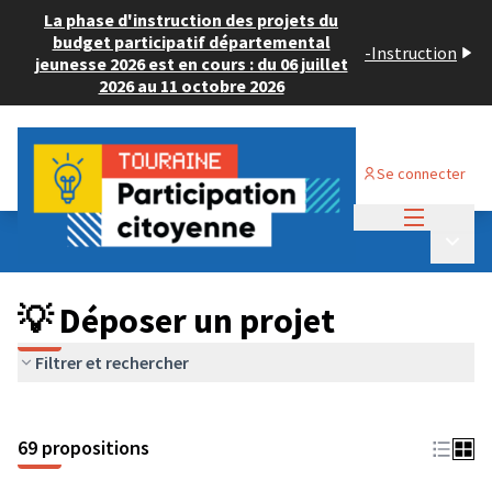
La phase d'instruction des projets du
budget participatif départemental
-
Instruction
jeunesse 2026 est en cours : du 06 juillet
2026 au 11 octobre 2026
Se connecter
Menu princi
Budget Participatif ADULTE 2024
/
Menu p
💡 Déposer un projet
💡 Déposer un projet
Filtrer et rechercher
69 propositions