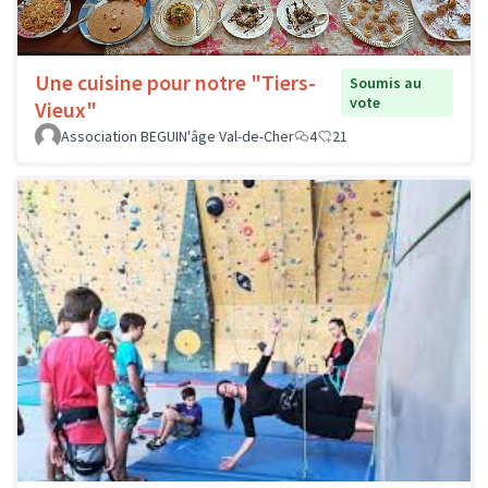
Une cuisine pour notre "Tiers-
Soumis au
vote
Vieux"
Association BEGUIN'âge Val-de-Cher
4
21