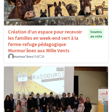
Création d’un espace pour recevoir
Soumis
au vote
les familles en week-end vert à la
ferme-refuge pédagogique
Murmur’ânes aux Mille Vents
murmur'ânes
0
0