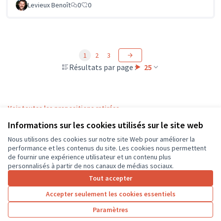
Levieux Benoît
0
0
1
2
3
Résultats par page :
25
Voir toutes les propositions retirées
Informations sur les cookies utilisés sur le site web
Nous utilisons des cookies sur notre site Web pour améliorer la
Conditions d'utilisation
performance et les contenus du site. Les cookies nous permettent
Paramètres des cookies
de fournir une expérience utilisateur et un contenu plus
CD37 sur X
CD37 sur Facebook
CD37 sur Instagram
CD37 sur YouTube
personnalisés à partir de nos canaux de médias sociaux.
(Lien externe)
(Lien externe)
(Lien externe)
(Lien externe)
Tout accepter
Accepter seulement les cookies essentiels
Licence Cre
(Lien extern
Paramètres
(Lien externe)
Site réalisé grâce au
logiciel libre Decidim
.
(Lien externe)