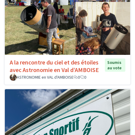
A la rencontre du ciel et des étoiles
Soumis
au vote
avec Astronomie en Val d’AMBOISE
ASTRONOMIE en VAL d'AMBOISE
0
0