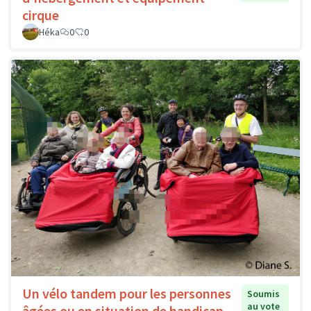
cirque
Héka
0
0
Un vélo tandem pour les personnes
Soumis
au vote
âgées ou en situation de handicap