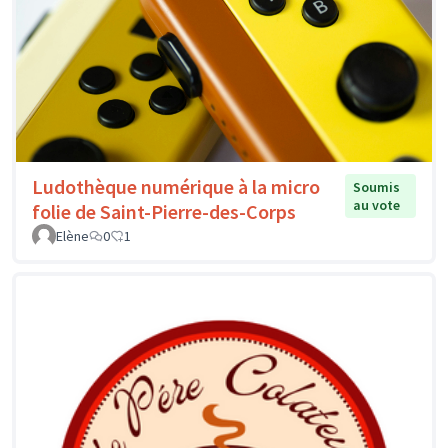
Ludothèque numérique à la micro
Soumis
au vote
folie de Saint-Pierre-des-Corps
Elène
0
1