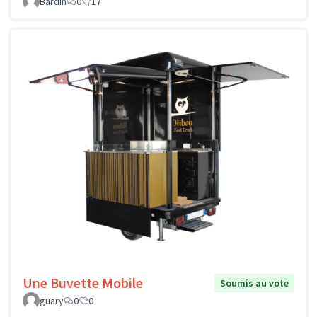
Bardin
0
17
Une Buvette Mobile
Soumis au vote
guary
0
0