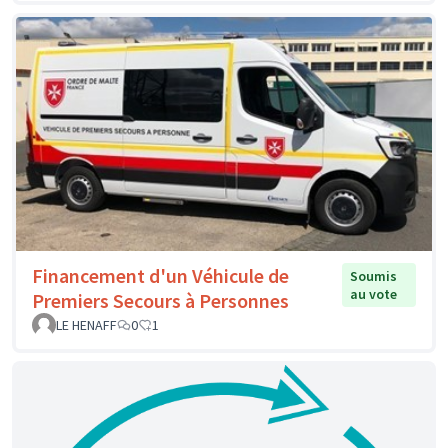
Financement d'un Véhicule de
Soumis
au vote
Premiers Secours à Personnes
LE HENAFF
0
1