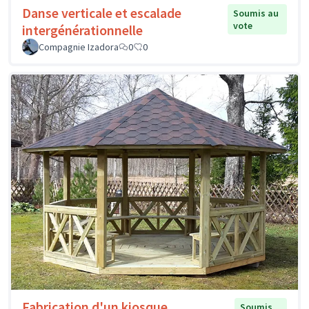
Danse verticale et escalade
Soumis au
vote
intergénérationnelle
Compagnie Izadora
0
0
Fabrication d'un kiosque
Soumis