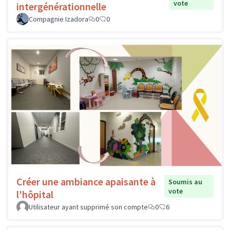
vote
intergénérationnelle
Compagnie Izadora
0
0
Créer une ambiance apaisante à
Soumis au
vote
l'hôpital
Utilisateur ayant supprimé son compte
0
6