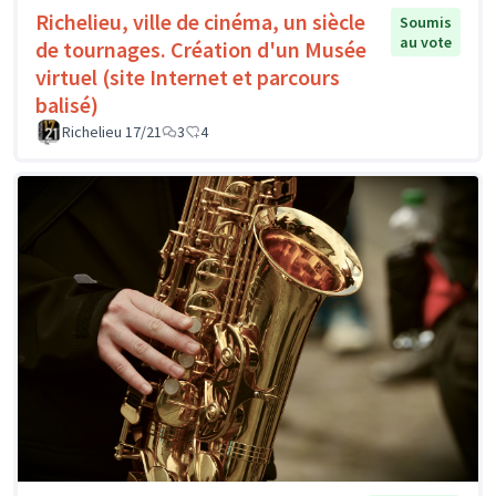
Richelieu, ville de cinéma, un siècle
Soumis
au vote
de tournages. Création d'un Musée
virtuel (site Internet et parcours
balisé)
Richelieu 17/21
3
4