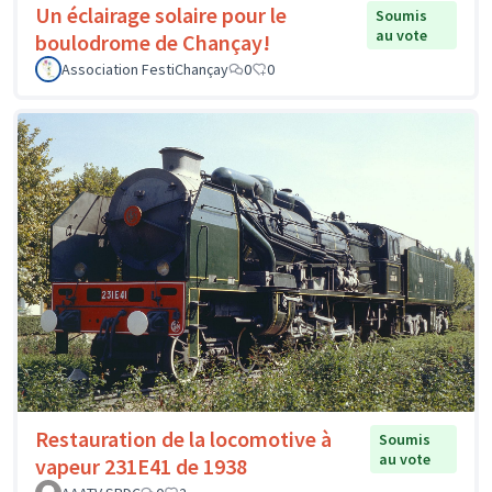
Un éclairage solaire pour le
Soumis
au vote
boulodrome de Chançay!
Association FestiChançay
0
0
Restauration de la locomotive à
Soumis
au vote
vapeur 231E41 de 1938