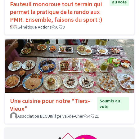
au vote
Fauteuil monoroue tout terrain qui
permet la pratique de la rando aux
PMR. Ensemble, faisons du sport :)
Génétique Actions
0
3
Une cuisine pour notre "Tiers-
Soumis au
vote
Vieux"
Association BEGUIN'âge Val-de-Cher
4
21