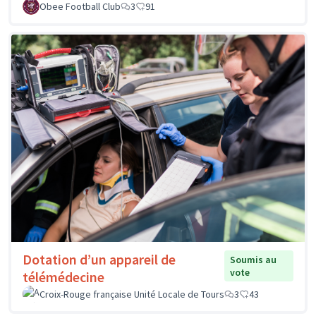
Obee Football Club
3
91
Dotation d’un appareil de
Soumis au
vote
télémédecine
Croix-Rouge française Unité Locale de Tours
3
43