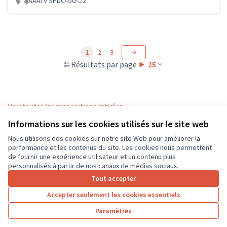
AAATV SPDC
0
2
1
2
3
Résultats par page :
25
Voir toutes les propositions retirées
Informations sur les cookies utilisés sur le site web
Nous utilisons des cookies sur notre site Web pour améliorer la
Conditions d'utilisation
performance et les contenus du site. Les cookies nous permettent
Paramètres des cookies
de fournir une expérience utilisateur et un contenu plus
CD37 sur X
CD37 sur Facebook
CD37 sur Instagram
CD37 sur YouTube
personnalisés à partir de nos canaux de médias sociaux.
(Lien externe)
(Lien externe)
(Lien externe)
(Lien externe)
Tout accepter
Accepter seulement les cookies essentiels
Licence Cre
(Lien extern
Paramètres
(Lien externe)
Site réalisé grâce au
logiciel libre Decidim
.
(Lien externe)