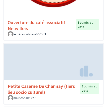
Ouverture du café associatif
Soumis au
vote
Neuvillois
le père colateur
0
1
Petite Caserne De Channay (tiers
Soumis au
vote
lieu socio culturel)
mairie
10
27