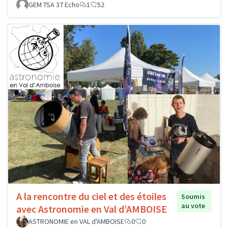
GEM TSA 37 Echo
1
52
A la rencontre du ciel et des étoiles
Soumis
au vote
avec Astronomie en Val d’AMBOISE
ASTRONOMIE en VAL d'AMBOISE
0
0