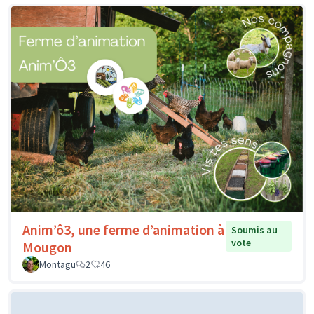
Anim’ô3, une ferme d’animation à
Soumis au
vote
Mougon
Montagu
2
46