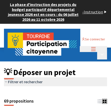
La phase d'instruction des projets du
budget participatif départemental
-
Instruction
jeunesse 2026 est en cours : du 06 juillet
2026 au 11 octobre 2026
Se connecter
Menu princi
Budget Participatif ADULTE 2024
/
Menu p
💡 Déposer un projet
💡 Déposer un projet
Filtrer et rechercher
69 propositions