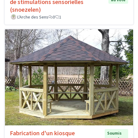
de stimulations sensorielles
(snoezelen)
L'Arche des Sens
0
1
Fabrication d'un kiosque
Soumis