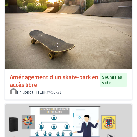
Aménagement d'un skate-park en
Soumis au
vote
accès libre
Philippot THIERRY
0
1