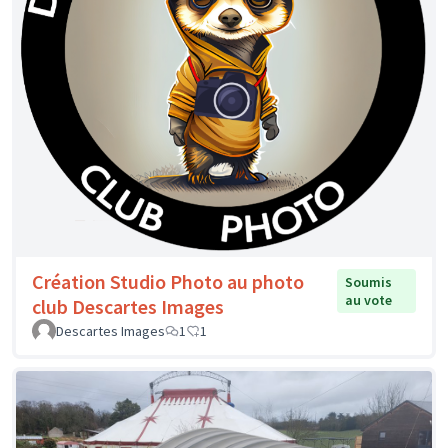
Création Studio Photo au photo
Soumis
au vote
club Descartes Images
Descartes Images
1
1