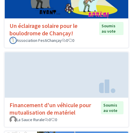
Un éclairage solaire pour le
Soumis
au vote
boulodrome de Chançay!
Association FestiChançay
0
0
Financement d'un véhicule pour
Soumis
au vote
mutualisation de matériel
La Sauce Rurale
0
0