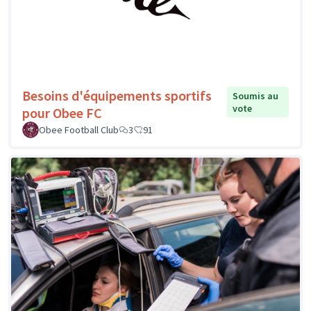
Besoins d'équipements sportifs
Soumis au
vote
pour Obee FC
Obee Football Club
3
91