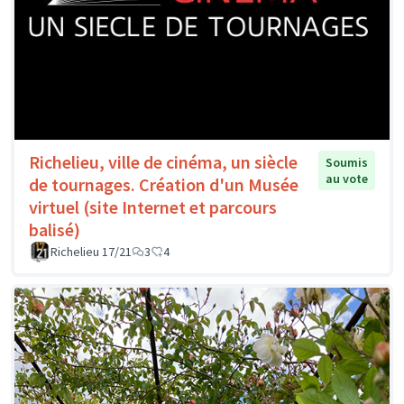
Richelieu, ville de cinéma, un siècle
Soumis
au vote
de tournages. Création d'un Musée
virtuel (site Internet et parcours
balisé)
Richelieu 17/21
3
4