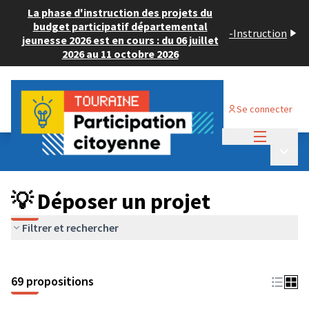
La phase d'instruction des projets du
budget participatif départemental
-
Instruction
jeunesse 2026 est en cours : du 06 juillet
2026 au 11 octobre 2026
Se connecter
Menu princi
Budget Participatif ADULTE 2024
/
Menu p
💡 Déposer un projet
💡 Déposer un projet
Filtrer et rechercher
69 propositions