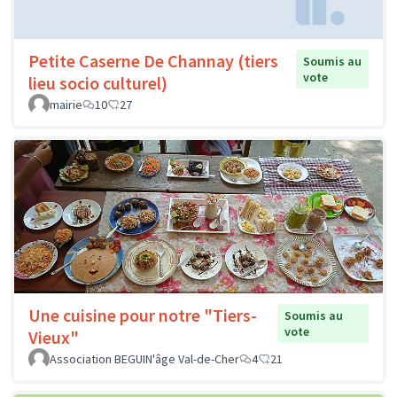
Petite Caserne De Channay (tiers
Soumis au
vote
lieu socio culturel)
mairie
10
27
Une cuisine pour notre "Tiers-
Soumis au
vote
Vieux"
Association BEGUIN'âge Val-de-Cher
4
21