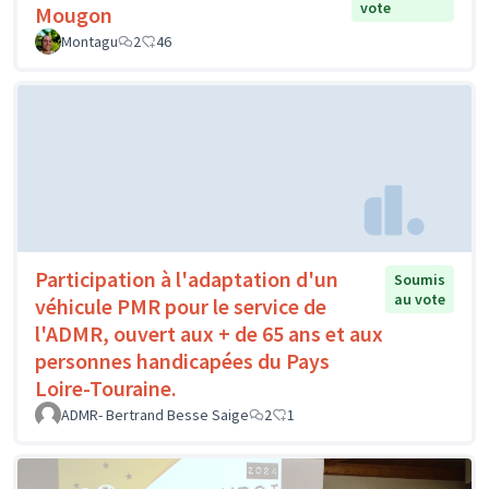
vote
Mougon
Montagu
2
46
Participation à l'adaptation d'un
Soumis
au vote
véhicule PMR pour le service de
l'ADMR, ouvert aux + de 65 ans et aux
personnes handicapées du Pays
Loire-Touraine.
ADMR- Bertrand Besse Saige
2
1