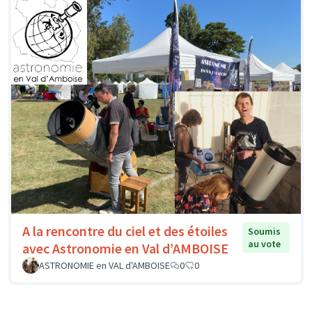
A la rencontre du ciel et des étoiles
Soumis
au vote
avec Astronomie en Val d’AMBOISE
ASTRONOMIE en VAL d'AMBOISE
0
0