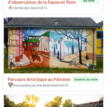
au vote
d'observation de la faune et flore
L'Arche des Sens
0
1
Parcours Artistique au Féminin
Soumis au vote
Association Les Arts Bran'choix
0
0