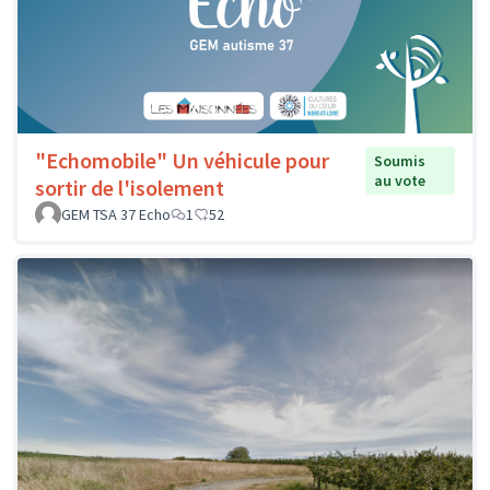
"Echomobile" Un véhicule pour
Soumis
au vote
sortir de l'isolement
GEM TSA 37 Echo
1
52