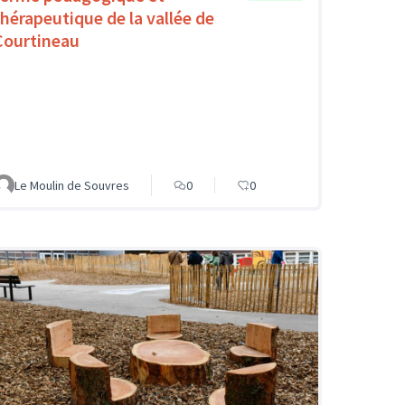
thérapeutique de la vallée de
Courtineau
Le Moulin de Souvres
0
0