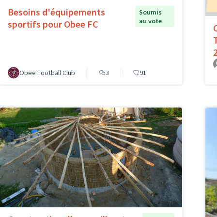
Besoins d'équipements
Soumis
au vote
sportifs pour Obee FC
Obee Football Club
3
91