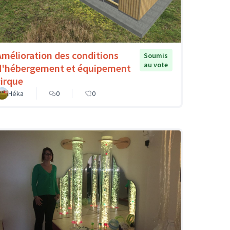
Amélioration des conditions
Soumis
au vote
d'hébergement et équipement
cirque
Héka
0
0