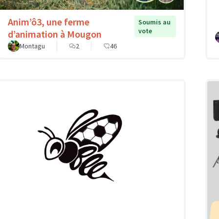
Anim’ô3, une ferme
Soumis au
vote
d’animation à Mougon
Montagu
2
46