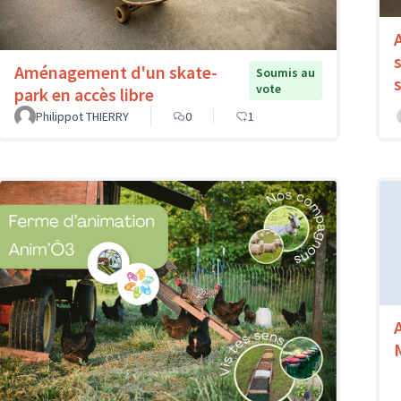
Aménagement d'un skate-
Soumis au
vote
park en accès libre
Philippot THIERRY
0
1