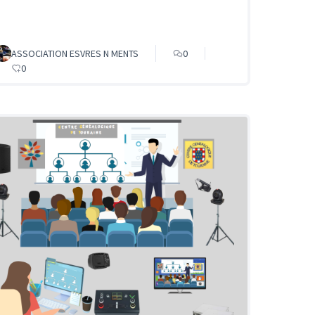
ASSOCIATION ESVRES N MENTS
0
0