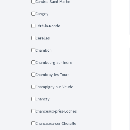
Candes-Saint-Martin
Cangey
Céré-la-Ronde
Cerelles
Chambon
Chambourg-sur-Indre
Chambray-lès-Tours
Champigny-sur-Veude
Chançay
Chanceaux-près-Loches
Chanceaux-sur-Choisille