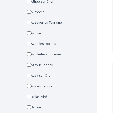
Athée-sur-Cher
Autrèche
Auzouer-en-Touraine
Avoine
Avon-les-Roches
Avrillé-les-Ponceaux
Azay-le-Rideau
Azay-sur-Cher
Azay-sur-Indre
Ballan-Miré
Barrou