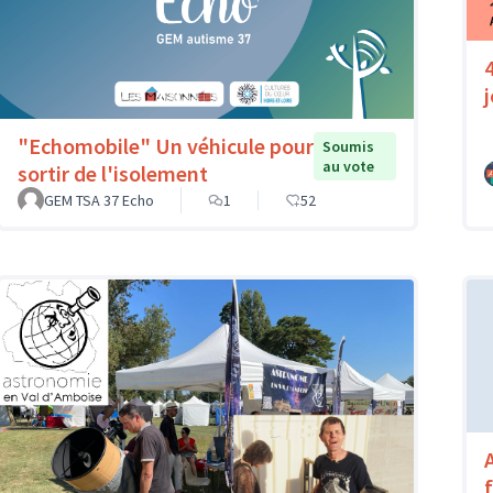
"Echomobile" Un véhicule pour
Soumis
au vote
sortir de l'isolement
GEM TSA 37 Echo
1
52
A