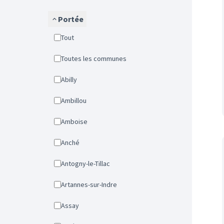
Portée
Tout
Toutes les communes
Abilly
Ambillou
Amboise
Anché
Antogny-le-Tillac
Artannes-sur-Indre
Assay