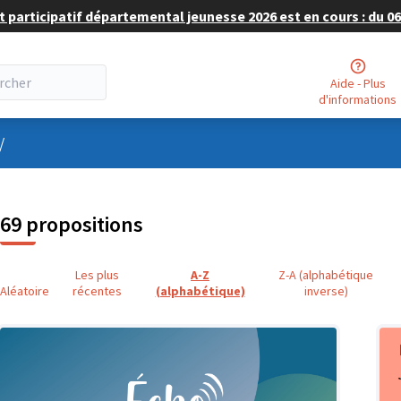
 participatif départemental jeunesse 2026 est en cours : du 06 
Aide - Plus
d'informations
nu utilisateur
/
69 propositions
Les plus
A-Z
Z-A (alphabétique
Aléatoire
récentes
(alphabétique)
inverse)