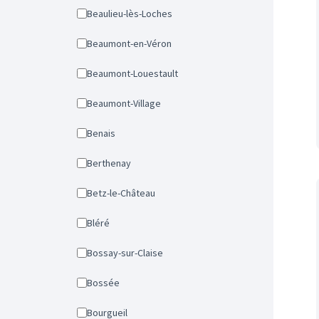
Beaulieu-lès-Loches
Beaumont-en-Véron
Beaumont-Louestault
Beaumont-Village
Benais
Berthenay
Betz-le-Château
Bléré
Bossay-sur-Claise
Bossée
Bourgueil