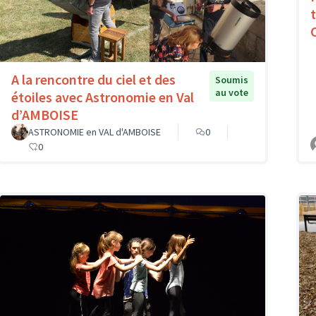
A la rencontre du ciel et des
Soumis
au vote
étoiles avec Astronomie en Val
d’AMBOISE
ASTRONOMIE en VAL d'AMBOISE
0
0