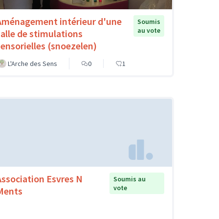
Aménagement intérieur d'une
Soumis
au vote
salle de stimulations
sensorielles (snoezelen)
L'Arche des Sens
0
1
Association Esvres N
Soumis au
vote
Ments