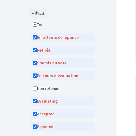
État
Tout
En attente de réponse
Retirée
Soumis au vote
En cours d'évaluation
Non retenue
Evaluating
Accepted
Rejected