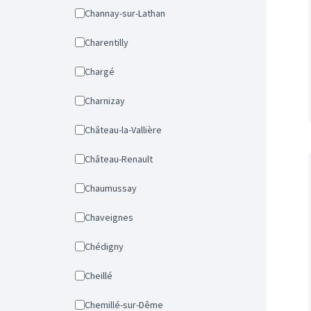
Channay-sur-Lathan
Charentilly
Chargé
Charnizay
Château-la-Vallière
Château-Renault
Chaumussay
Chaveignes
Chédigny
Cheillé
Chemillé-sur-Dême