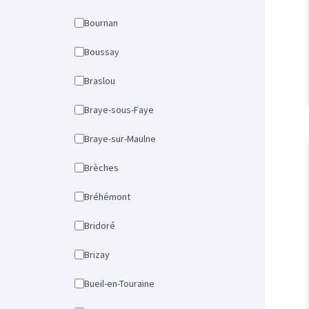
Bournan
Boussay
Braslou
Braye-sous-Faye
Braye-sur-Maulne
Brèches
Bréhémont
Bridoré
Brizay
Bueil-en-Touraine