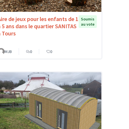
Aire de jeux pour les enfants de 1
Soumis
au vote
à 5 ans dans le quartier SANITAS
à Tours
MJB
0
0