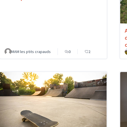
MAM les ptits crapauds
0
2