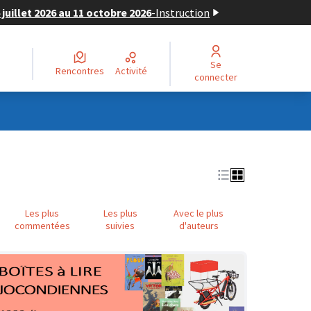
juillet 2026 au 11 octobre 2026
-
Instruction
Se
Rencontres
Activité
connecter
Les plus
Les plus
Avec le plus
commentées
suivies
d'auteurs