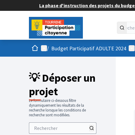
La phase d'instruction des projets du budget
Accueil
Menu principal
Me
/
Budget Participatif ADULTE 2024
💡 Déposer un
projet
Le formulaire ci-dessous filtre
dynamiquement les résultats de la
recherche lorsque les conditions de
recherche sont modifiées.