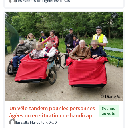
Les runners de Lignières
1
0
Un vélo tandem pour les personnes
Soumis
au vote
âgées ou en situation de handicap
En selle Marcelle
0
0