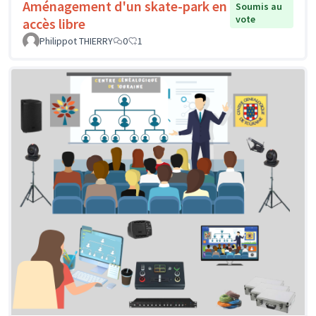
Aménagement d'un skate-park en
Soumis au
vote
accès libre
Philippot THIERRY
0
1