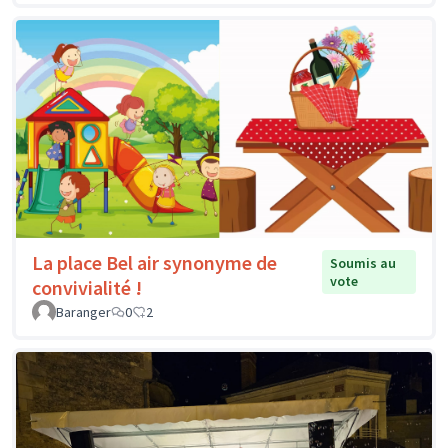
La place Bel air synonyme de
Soumis au
vote
convivialité !
Baranger
0
2