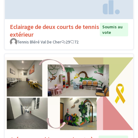
Eclairage de deux courts de tennis
Soumis au
vote
extérieur
Tennis Bléré Val De Cher
29
72