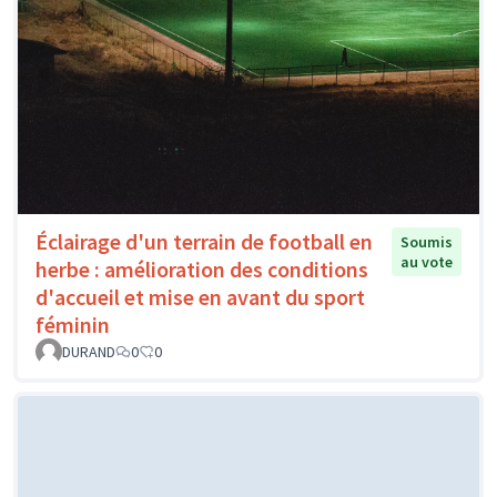
Éclairage d'un terrain de football en
Soumis
au vote
herbe : amélioration des conditions
d'accueil et mise en avant du sport
féminin
DURAND
0
0