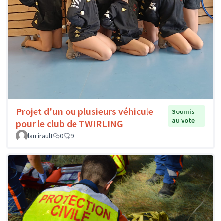
Projet d'un ou plusieurs véhicule
Soumis
au vote
pour le club de TWIRLING
lamirault
0
9