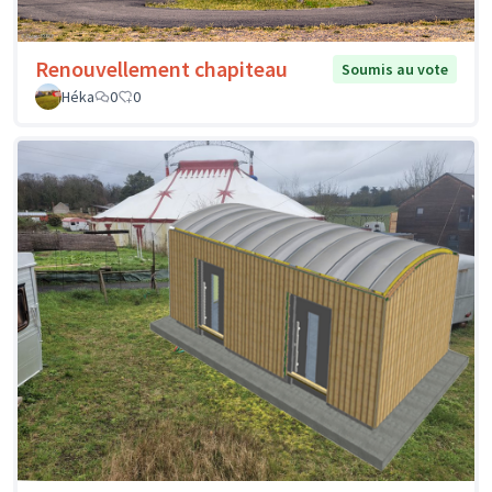
Renouvellement chapiteau
Soumis au vote
Héka
0
0