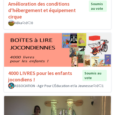
Amélioration des conditions
Soumis
au vote
d'hébergement et équipement
cirque
Héka
0
0
4000 LIVRES pour les enfants
Soumis au
vote
jocondiens !
ASSOCIATION - Agir Pour L'Éducation et la Jeunesse
0
1