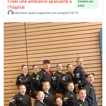
Créer une ambiance apaisante à
Soumis au
vote
l'hôpital
Utilisateur ayant supprimé son compte
0
6