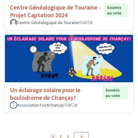
Centre Généalogique de Touraine -
Soumis
au vote
Projet Captation 2024
Centre Généalogique de Touraine
0
0
Un éclairage solaire pour le
Soumis
au vote
boulodrome de Chançay!
Association FestiChançay
0
0
1
2
3