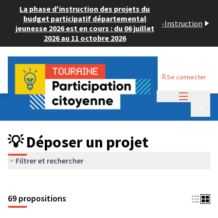
La phase d'instruction des projets du
budget participatif départemental
-
Instruction
jeunesse 2026 est en cours : du 06 juillet
2026 au 11 octobre 2026
Se connecter
Menu princi
Budget Participatif ADULTE 2024
/
Menu p
💡 Déposer un projet
💡 Déposer un projet
Filtrer et rechercher
69 propositions