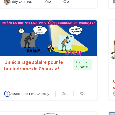
Eddy Charreau
0
0
Un éclairage solaire pour le
Soumis
au vote
boulodrome de Chançay!
v
Association FestiChançay
0
0