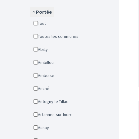
Portée
Tout
Toutes les communes
Abilly
Ambillou
Amboise
Anché
Antogny-le-Tillac
Artannes-sur-Indre
Assay