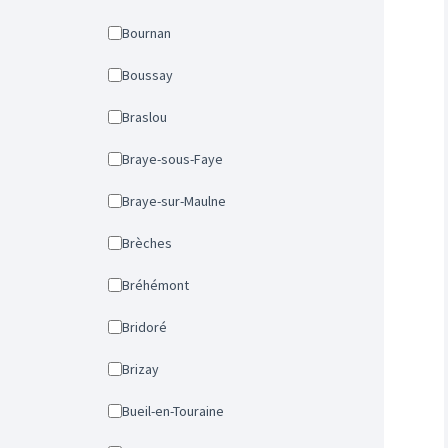
Bournan
Boussay
Braslou
Braye-sous-Faye
Braye-sur-Maulne
Brèches
Bréhémont
Bridoré
Brizay
Bueil-en-Touraine