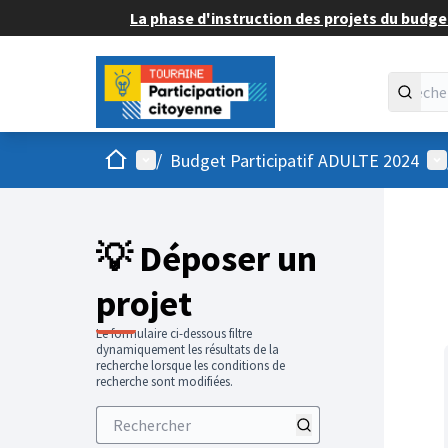
La phase d'instruction des projets du budget
Accueil
Menu principal
Me
/
Budget Participatif ADULTE 2024
💡 Déposer un
projet
Le formulaire ci-dessous filtre
dynamiquement les résultats de la
recherche lorsque les conditions de
recherche sont modifiées.