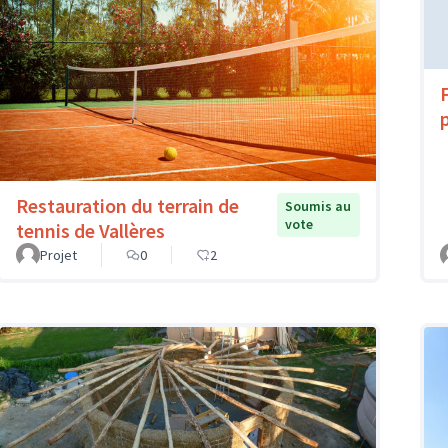
Restauration du terrain de
Soumis au
vote
tennis de Vallères
Projet
0
2