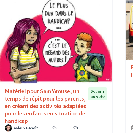
Matériel pour Sam'Amuse, un
Soumis
au vote
temps de répit pour les parents,
en créant des activités adaptées
pour les enfants en situation de
handicap
Levieux Benoît
0
0