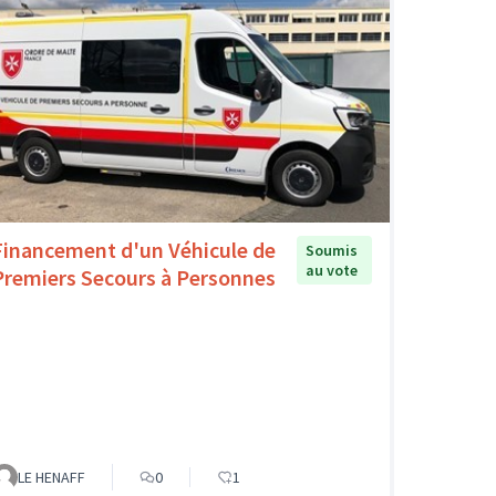
Financement d'un Véhicule de
Soumis
au vote
Premiers Secours à Personnes
LE HENAFF
0
1