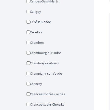
Candes-Saint-Martin
Cangey
Céré-la-Ronde
Cerelles
Chambon
Chambourg-sur-Indre
Chambray-lès-Tours
Champigny-sur-Veude
Chançay
Chanceaux-près-Loches
Chanceaux-sur-Choisille