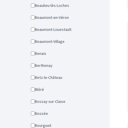
Beaulieu-lès-Loches
Beaumont-en-Véron
Beaumont-Louestault
Beaumont-Village
Benais
Berthenay
Betz-le-Château
Bléré
Bossay-sur-Claise
Bossée
Bourgueil