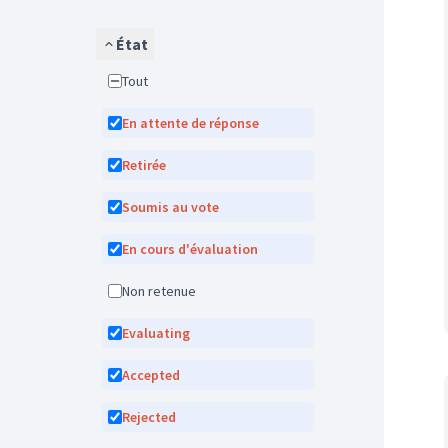
État
Tout
En attente de réponse
Retirée
Soumis au vote
En cours d'évaluation
Non retenue
Evaluating
Accepted
Rejected