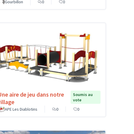
Gourbillon
0
0
Une aire de jeu dans notre
Soumis au
vote
illage
APE Les Diablotins
0
0