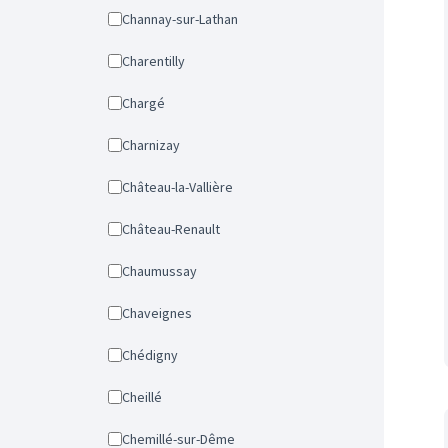
Channay-sur-Lathan
Charentilly
Chargé
Charnizay
Château-la-Vallière
Château-Renault
Chaumussay
Chaveignes
Chédigny
Cheillé
Chemillé-sur-Dême