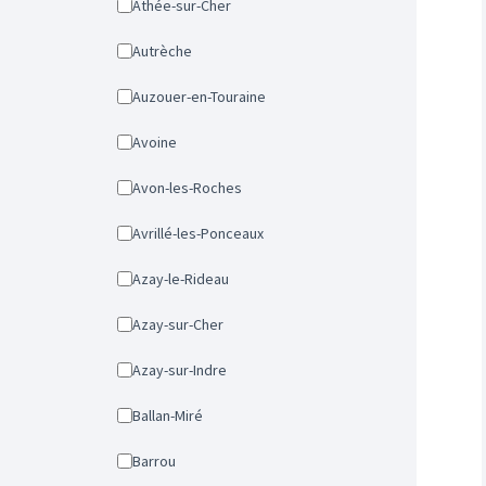
Athée-sur-Cher
Autrèche
Auzouer-en-Touraine
Avoine
Avon-les-Roches
Avrillé-les-Ponceaux
Azay-le-Rideau
Azay-sur-Cher
Azay-sur-Indre
Ballan-Miré
Barrou