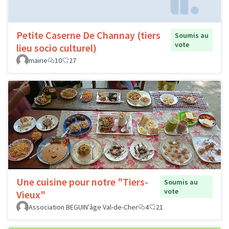
Petite Caserne De Channay (tiers
Soumis au
vote
lieu socio culturel)
mairie
10
27
Une cuisine pour notre "Tiers-
Soumis au
vote
Vieux"
Association BEGUIN'âge Val-de-Cher
4
21