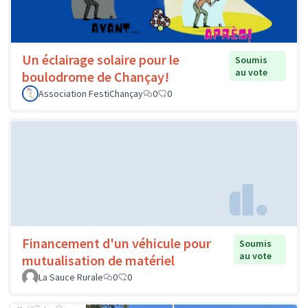
Un éclairage solaire pour le
Soumis
au vote
boulodrome de Chançay!
Association FestiChançay
0
0
Financement d'un véhicule pour
Soumis
au vote
mutualisation de matériel
La Sauce Rurale
0
0