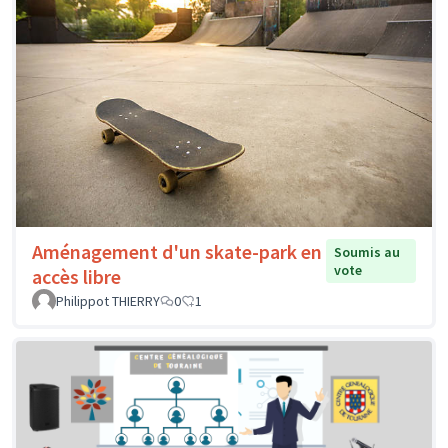
Aménagement d'un skate-park en
Soumis au
vote
accès libre
Philippot THIERRY
0
1