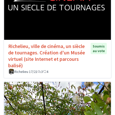
Richelieu, ville de cinéma, un siècle
Soumis
au vote
de tournages. Création d'un Musée
virtuel (site Internet et parcours
balisé)
Richelieu 17/21
3
4