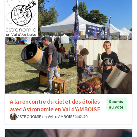
A la rencontre du ciel et des étoiles
Soumis
au vote
avec Astronomie en Val d’AMBOISE
ASTRONOMIE en VAL d'AMBOISE
0
0