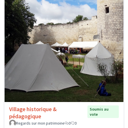
Village historique &
Soumis au
vote
pédagogique
Regards sur mon patrimoine
0
0