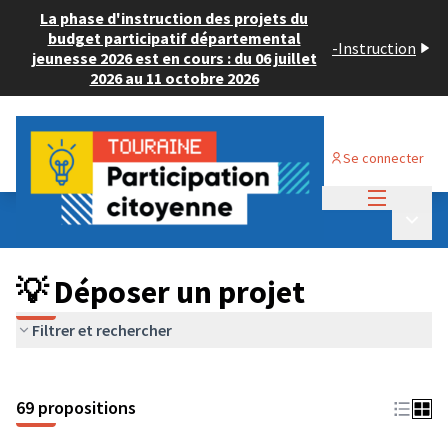
La phase d'instruction des projets du
budget participatif départemental
-
Instruction
jeunesse 2026 est en cours : du 06 juillet
2026 au 11 octobre 2026
Se connecter
Menu princi
Budget Participatif ADULTE 2024
/
Menu p
💡 Déposer un projet
💡 Déposer un projet
Filtrer et rechercher
69 propositions