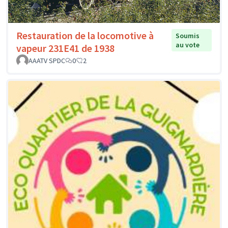
Restauration de la locomotive à
Soumis
au vote
vapeur 231E41 de 1938
AAATV SPDC
0
2