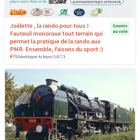
Joëlette , la rando pour tous !
Soumis
au vote
Fauteuil monoroue tout terrain qui
permet la pratique de la rando aux
PMR. Ensemble, faisons du sport :)
Génétique Actions
0
3