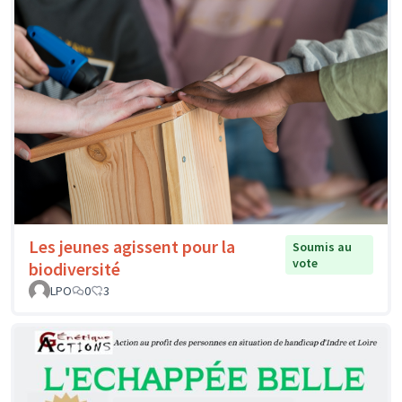
Les jeunes agissent pour la
Soumis au
vote
biodiversité
LPO
0
3