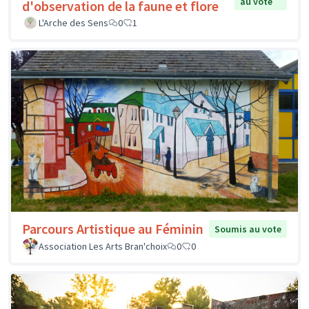
au vote
d'observation de la faune et flore
L'Arche des Sens
0
1
Parcours Artistique au Féminin
Soumis au vote
Association Les Arts Bran'choix
0
0