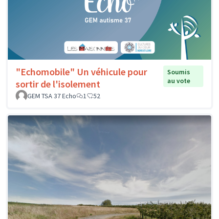
"Echomobile" Un véhicule pour
Soumis
au vote
sortir de l'isolement
GEM TSA 37 Echo
1
52