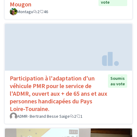
vote
Mougon
Montagu
2
46
Participation à l'adaptation d'un
Soumis
au vote
véhicule PMR pour le service de
l'ADMR, ouvert aux + de 65 ans et aux
personnes handicapées du Pays
Loire-Touraine.
ADMR- Bertrand Besse Saige
2
1