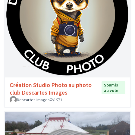
Création Studio Photo au photo
Soumis
au vote
club Descartes Images
Descartes Images
1
1