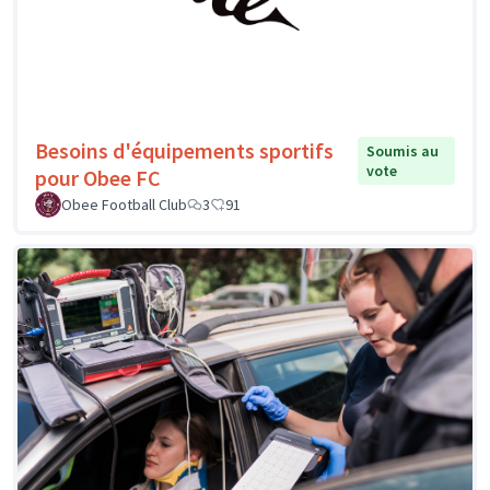
Besoins d'équipements sportifs
Soumis au
vote
pour Obee FC
Obee Football Club
3
91