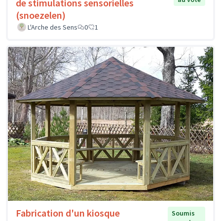
de stimulations sensorielles
(snoezelen)
L'Arche des Sens
0
1
Fabrication d'un kiosque
Soumis