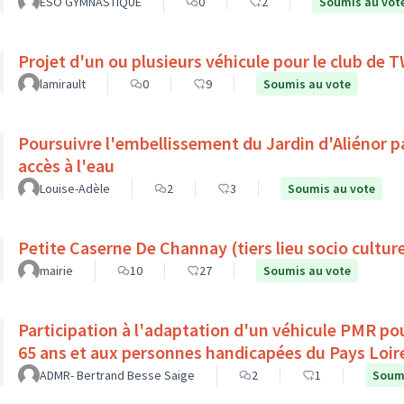
ESO GYMNASTIQUE
0
2
Soumis au vot
Projet d'un ou plusieurs véhicule pour le club de
lamirault
0
9
Soumis au vote
Poursuivre l'embellissement du Jardin d'Aliénor p
accès à l'eau
Louise-Adèle
2
3
Soumis au vote
Petite Caserne De Channay (tiers lieu socio culture
mairie
10
27
Soumis au vote
Participation à l'adaptation d'un véhicule PMR pou
65 ans et aux personnes handicapées du Pays Loir
ADMR- Bertrand Besse Saige
2
1
Soumi