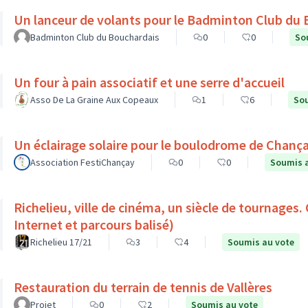
Un lanceur de volants pour le Badminton Club du
Badminton Club du Bouchardais
0
0
So
Un four à pain associatif et une serre d'accueil
Asso De La Graine Aux Copeaux
1
6
Sou
Un éclairage solaire pour le boulodrome de Chanç
Association FestiChançay
0
0
Soumis 
Richelieu, ville de cinéma, un siècle de tournages.
Internet et parcours balisé)
Richelieu 17/21
3
4
Soumis au vote
Restauration du terrain de tennis de Vallères
Projet
0
2
Soumis au vote