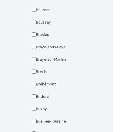
Bournan
Boussay
Braslou
Braye-sous-Faye
Braye-sur-Maulne
Brèches
Bréhémont
Bridoré
Brizay
Bueil-en-Touraine