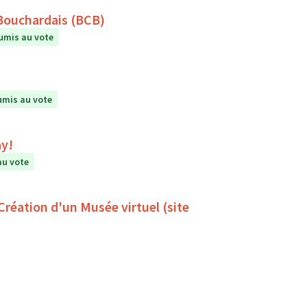
 Bouchardais (BCB)
umis au vote
mis au vote
ay!
au vote
 Création d'un Musée virtuel (site