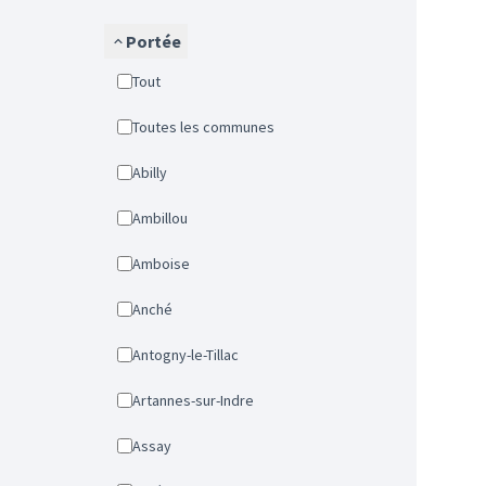
Portée
Tout
Toutes les communes
Abilly
Ambillou
Amboise
Anché
Antogny-le-Tillac
Artannes-sur-Indre
Assay