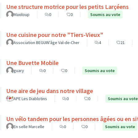
Une structure motrice pour les petits Larçéens
Maxiloup
0
0
Soumis au vote
Une cuisine pour notre "Tiers-Vieux"
Association BEGUIN'âge Val-de-Cher
4
21
Une Buvette Mobile
guary
0
0
Soumis au vote
Une aire de jeu dans notre village
APE Les Diablotins
0
0
Soumis au vote
Un vélo tandem pour les personnes âgées ou en si
En selle Marcelle
0
0
Soumis au vote