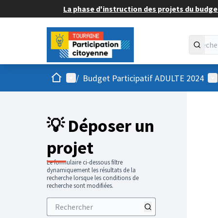
La phase d'instruction des projets du budget
Accueil
Menu principal
Me
/
Budget Participatif ADULTE 2024
💡 Déposer un
projet
Le formulaire ci-dessous filtre
dynamiquement les résultats de la
recherche lorsque les conditions de
recherche sont modifiées.