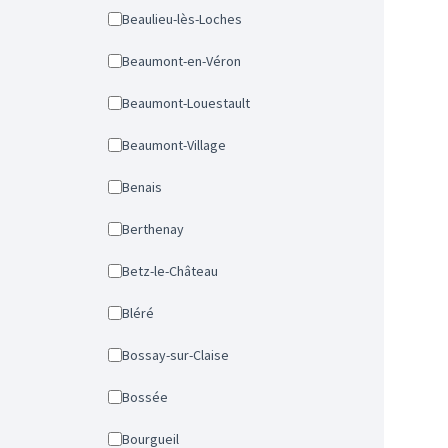
Beaulieu-lès-Loches
Beaumont-en-Véron
Beaumont-Louestault
Beaumont-Village
Benais
Berthenay
Betz-le-Château
Bléré
Bossay-sur-Claise
Bossée
Bourgueil