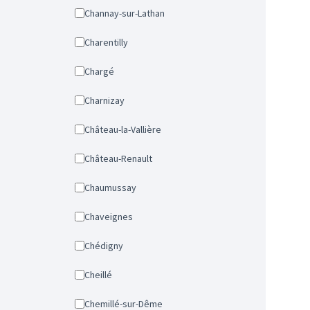
Channay-sur-Lathan
Charentilly
Chargé
Charnizay
Château-la-Vallière
Château-Renault
Chaumussay
Chaveignes
Chédigny
Cheillé
Chemillé-sur-Dême