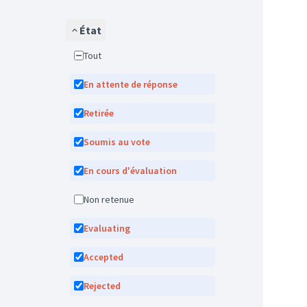
État
Tout
En attente de réponse
Retirée
Soumis au vote
En cours d'évaluation
Non retenue
Evaluating
Accepted
Rejected