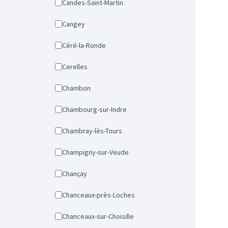
Candes-Saint-Martin
Cangey
Céré-la-Ronde
Cerelles
Chambon
Chambourg-sur-Indre
Chambray-lès-Tours
Champigny-sur-Veude
Chançay
Chanceaux-près-Loches
Chanceaux-sur-Choisille