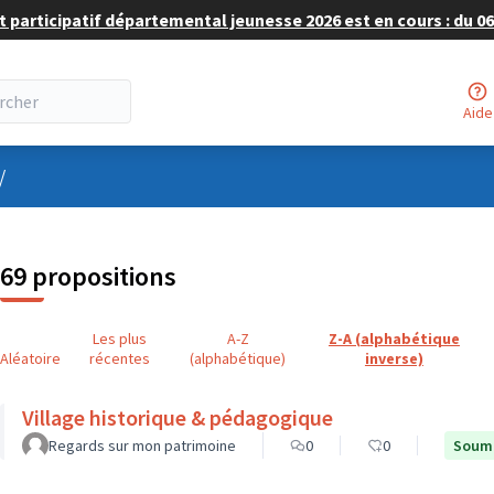
 participatif départemental jeunesse 2026 est en cours : du 06 
Aide
nu utilisateur
/
69 propositions
Les plus
A-Z
Z-A (alphabétique
Aléatoire
récentes
(alphabétique)
inverse)
Village historique & pédagogique
Regards sur mon patrimoine
0
0
Soumi