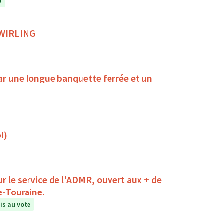
e
 TWIRLING
ar une longue banquette ferrée et un
l)
r le service de l'ADMR, ouvert aux + de
e-Touraine.
s au vote