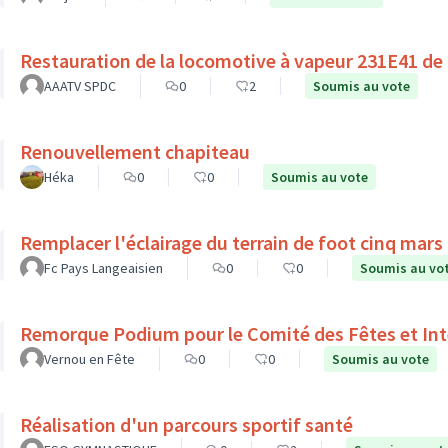
Restauration de la locomotive à vapeur 231E41 de
AAATV SPDC
0
2
Soumis au vote
Renouvellement chapiteau
Héka
0
0
Soumis au vote
Remplacer l'éclairage du terrain de foot cinq mars l
Fc Pays Langeaisien
0
0
Soumis au vo
Remorque Podium pour le Comité des Fêtes et Int
Vernou en Fête
0
0
Soumis au vote
Réalisation d'un parcours sportif santé