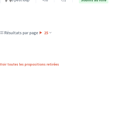
o petit loup
0
1
Soumis au vote
Résultats par page :
25
Voir toutes les propositions retirées