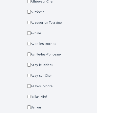
Athée-sur-Cher
Autrèche
Auzouer-en-Touraine
Avoine
Avon-les-Roches
Avrillé-les-Ponceaux
Azay-le-Rideau
Azay-sur-Cher
Azay-sur-Indre
Ballan-Miré
Barrou