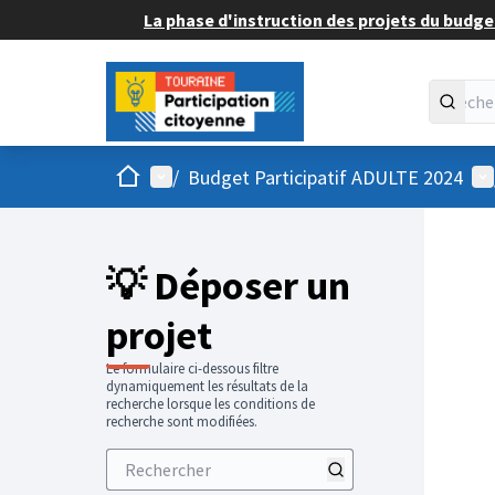
La phase d'instruction des projets du budget
Accueil
Menu principal
Me
/
Budget Participatif ADULTE 2024
💡 Déposer un
projet
Le formulaire ci-dessous filtre
dynamiquement les résultats de la
recherche lorsque les conditions de
recherche sont modifiées.