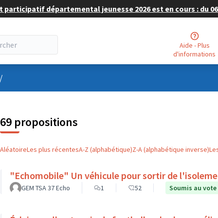
 participatif départemental jeunesse 2026 est en cours : du 06 
Aide - Plus
d'informations
nu utilisateur
/
69 propositions
Aléatoire
Les plus récentes
A-Z (alphabétique)
Z-A (alphabétique inverse)
Le
"Echomobile" Un véhicule pour sortir de l'isolem
GEM TSA 37 Echo
1
52
Soumis au vote