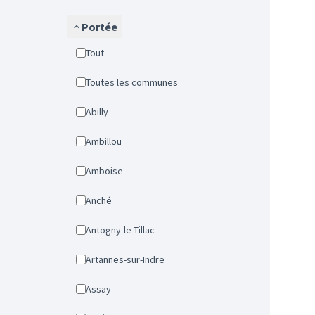
Portée
Tout
Toutes les communes
Abilly
Ambillou
Amboise
Anché
Antogny-le-Tillac
Artannes-sur-Indre
Assay