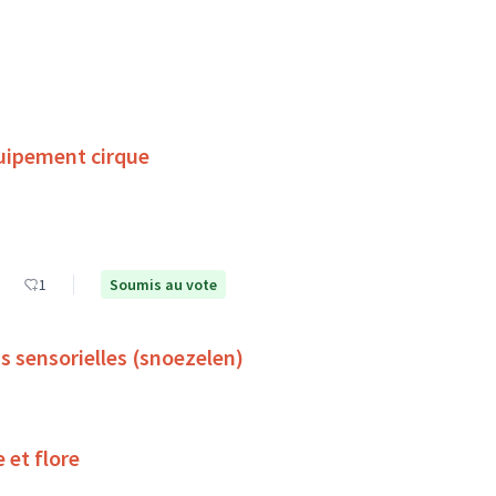
uipement cirque
1
Soumis au vote
s sensorielles (snoezelen)
 et flore