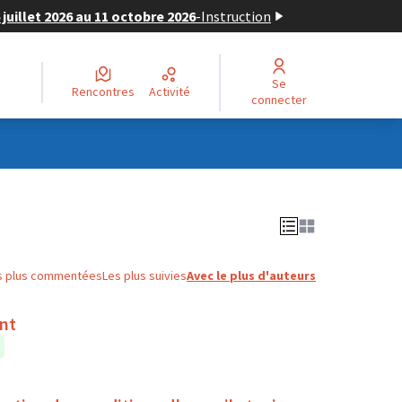
juillet 2026 au 11 octobre 2026
-
Instruction
Se
Rencontres
Activité
connecter
s plus commentées
Les plus suivies
Avec le plus d'auteurs
ent