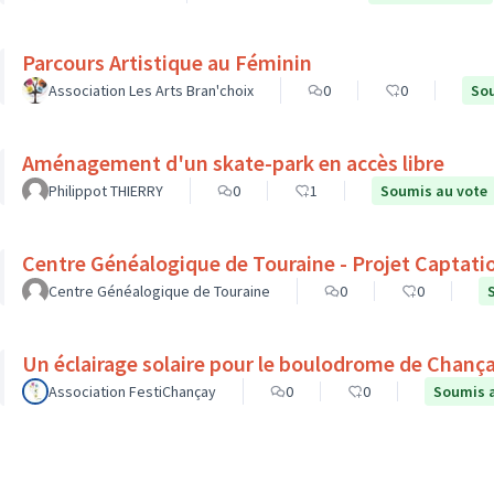
Parcours Artistique au Féminin
Association Les Arts Bran'choix
0
0
Sou
Aménagement d'un skate-park en accès libre
Philippot THIERRY
0
1
Soumis au vote
Centre Généalogique de Touraine - Projet Captati
Centre Généalogique de Touraine
0
0
Un éclairage solaire pour le boulodrome de Chanç
Association FestiChançay
0
0
Soumis 