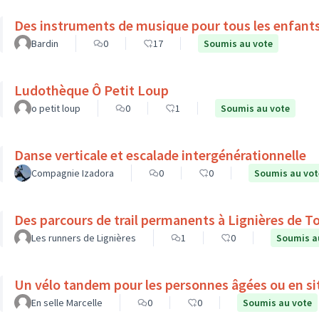
Des instruments de musique pour tous les enfant
Bardin
0
17
Soumis au vote
Ludothèque Ô Petit Loup
o petit loup
0
1
Soumis au vote
Danse verticale et escalade intergénérationnelle
Compagnie Izadora
0
0
Soumis au vot
Des parcours de trail permanents à Lignières de T
Les runners de Lignières
1
0
Soumis a
Un vélo tandem pour les personnes âgées ou en si
En selle Marcelle
0
0
Soumis au vote