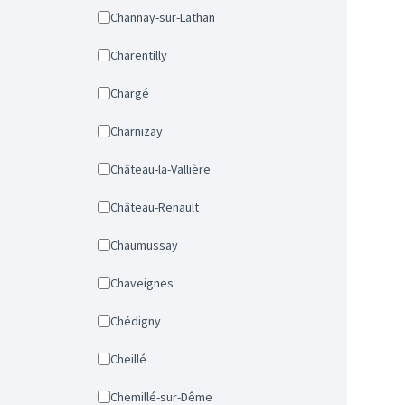
Channay-sur-Lathan
Charentilly
Chargé
Charnizay
Château-la-Vallière
Château-Renault
Chaumussay
Chaveignes
Chédigny
Cheillé
Chemillé-sur-Dême