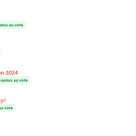
mis au vote
on 2024
Soumis au vote
ay!
au vote