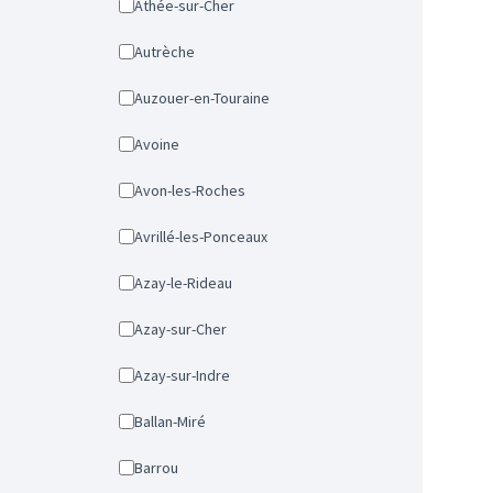
Athée-sur-Cher
Autrèche
Auzouer-en-Touraine
Avoine
Avon-les-Roches
Avrillé-les-Ponceaux
Azay-le-Rideau
Azay-sur-Cher
Azay-sur-Indre
Ballan-Miré
Barrou