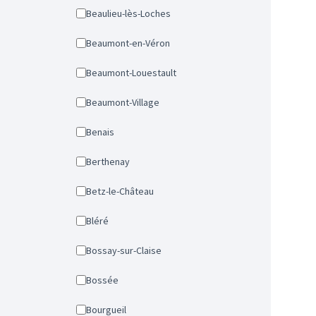
Beaulieu-lès-Loches
Beaumont-en-Véron
Beaumont-Louestault
Beaumont-Village
Benais
Berthenay
Betz-le-Château
Bléré
Bossay-sur-Claise
Bossée
Bourgueil