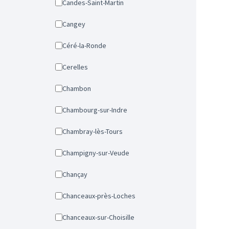
Candes-Saint-Martin
Cangey
Céré-la-Ronde
Cerelles
Chambon
Chambourg-sur-Indre
Chambray-lès-Tours
Champigny-sur-Veude
Chançay
Chanceaux-près-Loches
Chanceaux-sur-Choisille