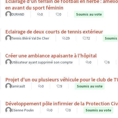
Éclairage d'un terrain de football en herbe : améli
en avant du sport féminin
DURAND
0
0
Soumis au vote
Eclairage de deux courts de tennis extérieur
Tennis Bléré Val De Cher
29
72
Soumis 
Créer une ambiance apaisante à l'hôpital
Utilisateur ayant supprimé son compte
0
6
Projet d'un ou plusieurs véhicule pour le club de
lamirault
0
9
Soumis au vote
Développement pôle infirmier de la Protection Civ
Etienne Poulin
0
0
Soumis au vote