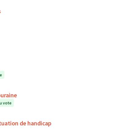
s
e
ouraine
u vote
tuation de handicap