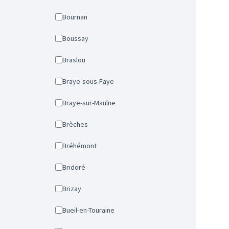
Bournan
Boussay
Braslou
Braye-sous-Faye
Braye-sur-Maulne
Brèches
Bréhémont
Bridoré
Brizay
Bueil-en-Touraine