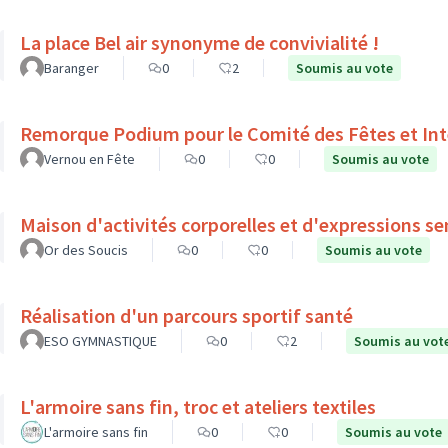
La place Bel air synonyme de convivialité !
Baranger
0
2
Soumis au vote
Remorque Podium pour le Comité des Fêtes et Int
Vernou en Fête
0
0
Soumis au vote
Maison d'activités corporelles et d'expressions se
Or des Soucis
0
0
Soumis au vote
Réalisation d'un parcours sportif santé
ESO GYMNASTIQUE
0
2
Soumis au vot
L'armoire sans fin, troc et ateliers textiles
L'armoire sans fin
0
0
Soumis au vote