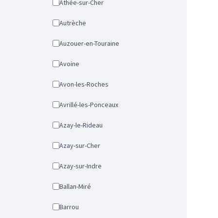
Athée-sur-Cher
Autrèche
Auzouer-en-Touraine
Avoine
Avon-les-Roches
Avrillé-les-Ponceaux
Azay-le-Rideau
Azay-sur-Cher
Azay-sur-Indre
Ballan-Miré
Barrou