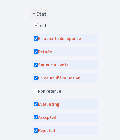
État
Tout
En attente de réponse
Retirée
Soumis au vote
En cours d'évaluation
Non retenue
Evaluating
Accepted
Rejected