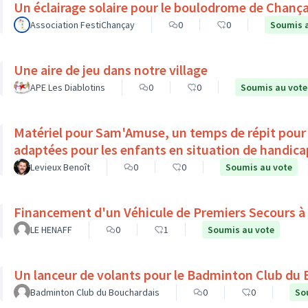
Un éclairage solaire pour le boulodrome de Chanç
Association FestiChançay
0
0
Soumis 
Une aire de jeu dans notre village
APE Les Diablotins
0
0
Soumis au vote
Matériel pour Sam'Amuse, un temps de répit pour l
adaptées pour les enfants en situation de ha
Levieux Benoît
0
0
Soumis au vote
Financement d'un Véhicule de Premiers Secours à
LE HENAFF
0
1
Soumis au vote
Un lanceur de volants pour le Badminton Club du
Badminton Club du Bouchardais
0
0
So