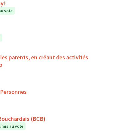
ay!
au vote
es parents, en créant des activités
ndicap
 Personnes
 Bouchardais (BCB)
umis au vote