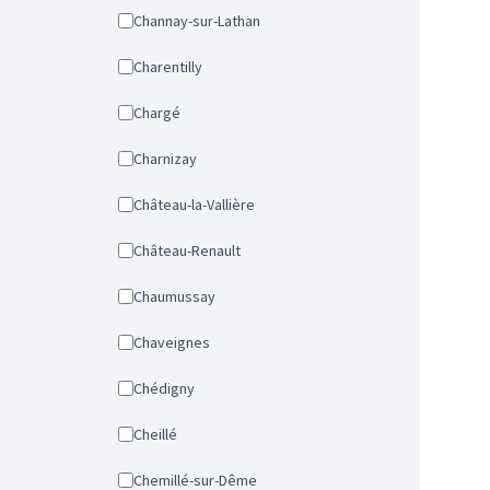
Channay-sur-Lathan
Charentilly
Chargé
Charnizay
Château-la-Vallière
Château-Renault
Chaumussay
Chaveignes
Chédigny
Cheillé
Chemillé-sur-Dême