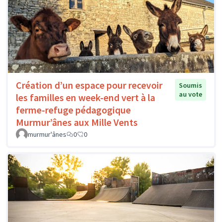
Création d’un espace pour recevoir
Soumis
au vote
les familles en week-end vert à la
ferme-refuge pédagogique
Murmur’ânes aux Mille Vents
murmur'ânes
0
0