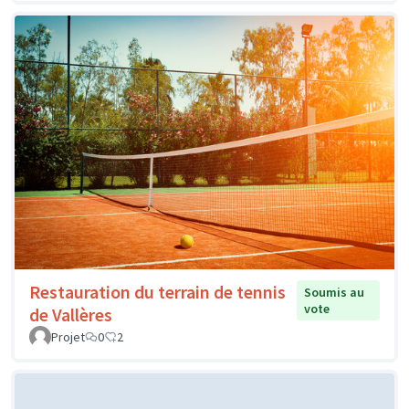
Restauration du terrain de tennis
Soumis au
vote
de Vallères
Projet
0
2