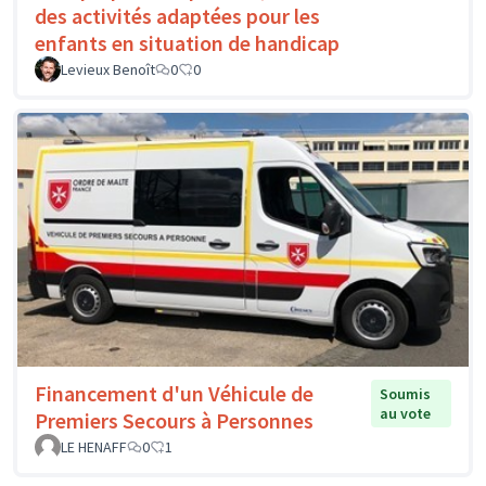
des activités adaptées pour les
enfants en situation de handicap
Levieux Benoît
0
0
Financement d'un Véhicule de
Soumis
au vote
Premiers Secours à Personnes
LE HENAFF
0
1