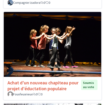
Compagnie Izadora
0
0
Achat d'un nouveau chapiteau pour
Soumis
au vote
projet d'éductation populaire
Fouxfeuxrieux
0
0