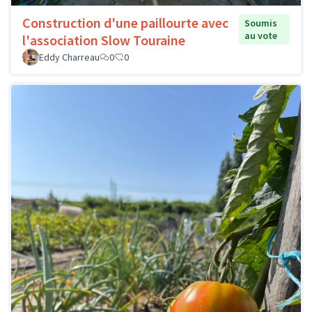
Construction d'une paillourte avec
Soumis
au vote
l'association Slow Touraine
Eddy Charreau
0
0