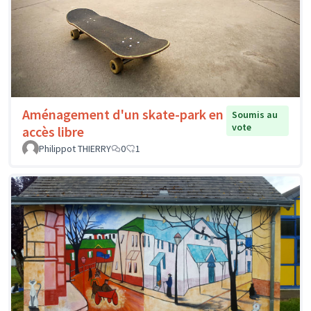
Aménagement d'un skate-park en
Soumis au
vote
accès libre
Philippot THIERRY
0
1