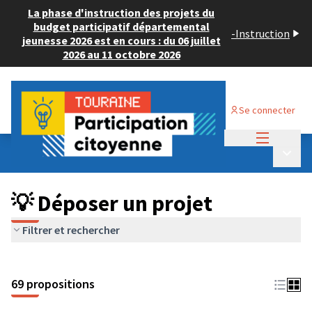
La phase d'instruction des projets du
budget participatif départemental
-
Instruction
jeunesse 2026 est en cours : du 06 juillet
2026 au 11 octobre 2026
Se connecter
Menu princi
Budget Participatif ADULTE 2024
/
Menu p
💡 Déposer un projet
💡 Déposer un projet
Filtrer et rechercher
69 propositions