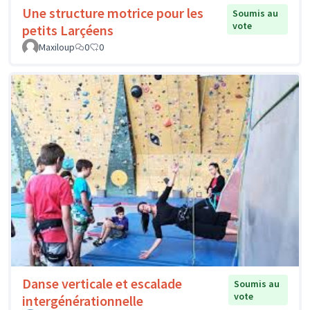
Une structure motrice pour les
Soumis au
vote
petits Larçéens
Maxiloup
0
0
Danse verticale et escalade
Soumis au
vote
intergénérationnelle