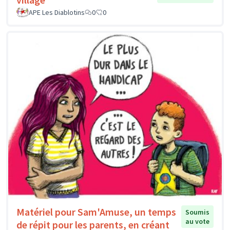
APE Les Diablotins
0
0
Matériel pour Sam'Amuse, un temps
Soumis
au vote
de répit pour les parents, en créant