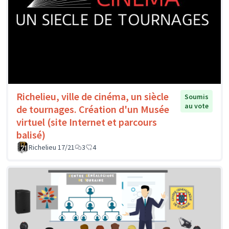
Richelieu, ville de cinéma, un siècle
Soumis
au vote
de tournages. Création d'un Musée
virtuel (site Internet et parcours
balisé)
Richelieu 17/21
3
4