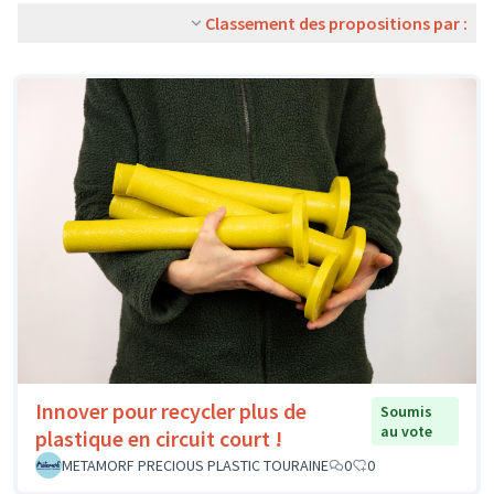
Classement des propositions par :
Innover pour recycler plus de
Soumis
au vote
plastique en circuit court !
METAMORF PRECIOUS PLASTIC TOURAINE
0
0