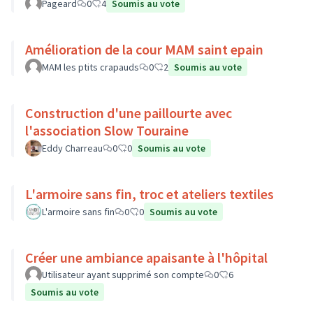
Pageard
0
4
Soumis au vote
Amélioration de la cour MAM saint epain
MAM les ptits crapauds
0
2
Soumis au vote
Construction d'une paillourte avec
l'association Slow Touraine
Eddy Charreau
0
0
Soumis au vote
L'armoire sans fin, troc et ateliers textiles
L'armoire sans fin
0
0
Soumis au vote
Créer une ambiance apaisante à l'hôpital
Utilisateur ayant supprimé son compte
0
6
Soumis au vote