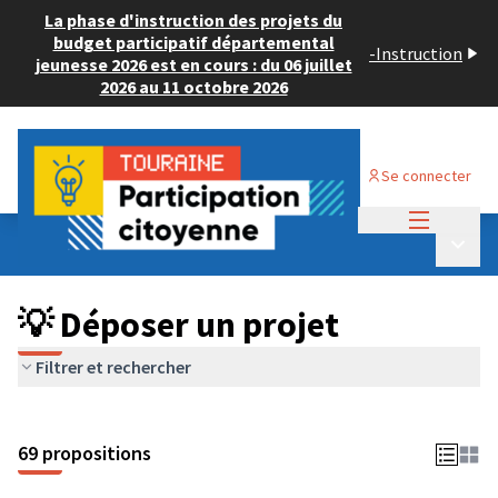
La phase d'instruction des projets du
budget participatif départemental
-
Instruction
jeunesse 2026 est en cours : du 06 juillet
2026 au 11 octobre 2026
Se connecter
Menu princi
Budget Participatif ADULTE 2024
/
Menu p
💡 Déposer un projet
💡 Déposer un projet
Filtrer et rechercher
69 propositions