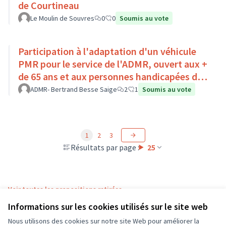
de Courtineau
Le Moulin de Souvres
0
0
Soumis au vote
Participation à l'adaptation d'un véhicule
PMR pour le service de l'ADMR, ouvert aux +
de 65 ans et aux personnes handicapées du
Pays Loire-Touraine.
ADMR- Bertrand Besse Saige
2
1
Soumis au vote
1
2
3
Résultats par page :
25
Voir toutes les propositions retirées
Informations sur les cookies utilisés sur le site web
Nous utilisons des cookies sur notre site Web pour améliorer la
Conditions d'utilisation