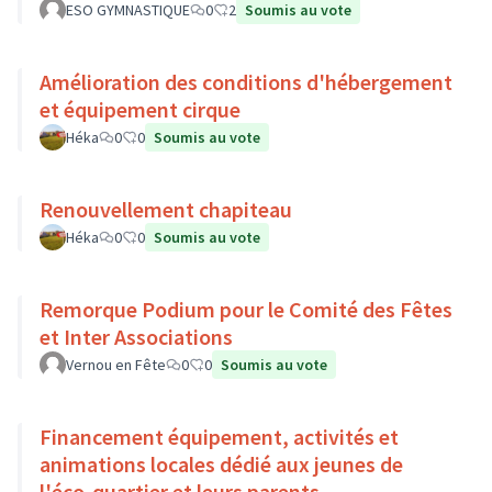
ESO GYMNASTIQUE
0
2
Soumis au vote
Amélioration des conditions d'hébergement
et équipement cirque
Héka
0
0
Soumis au vote
Renouvellement chapiteau
Héka
0
0
Soumis au vote
Remorque Podium pour le Comité des Fêtes
et Inter Associations
Vernou en Fête
0
0
Soumis au vote
Financement équipement, activités et
animations locales dédié aux jeunes de
l'éco-quartier et leurs parents.