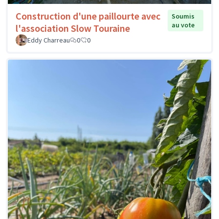
Construction d'une paillourte avec
Soumis
au vote
l'association Slow Touraine
Eddy Charreau
0
0