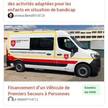
des activités adaptées pour les
enfants en situation de handicap
Levieux Benoît
0
0
Financement d'un Véhicule de
Soumis
au vote
Premiers Secours à Personnes
LE HENAFF
0
1