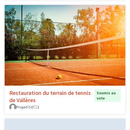
Restauration du terrain de tennis
Soumis au
vote
de Vallères
Projet
0
2