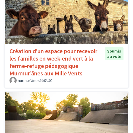
Création d’un espace pour recevoir
Soumis
au vote
les familles en week-end vert à la
ferme-refuge pédagogique
Murmur’ânes aux Mille Vents
murmur'ânes
0
0