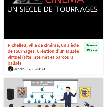
Richelieu, ville de cinéma, un siècle
Soumis
au vote
de tournages. Création d'un Musée
virtuel (site Internet et parcours
balisé)
Richelieu 17/21
3
4