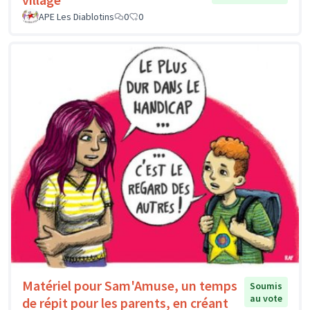
APE Les Diablotins
0
0
Matériel pour Sam'Amuse, un temps
Soumis
au vote
de répit pour les parents, en créant