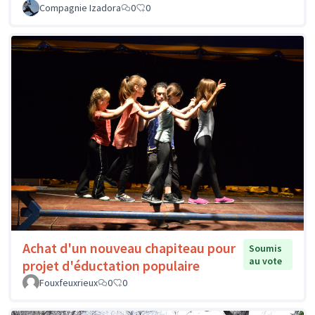
Compagnie Izadora
0
0
Achat d'un nouveau chapiteau pour
Soumis
au vote
projet d'éductation populaire
Fouxfeuxrieux
0
0