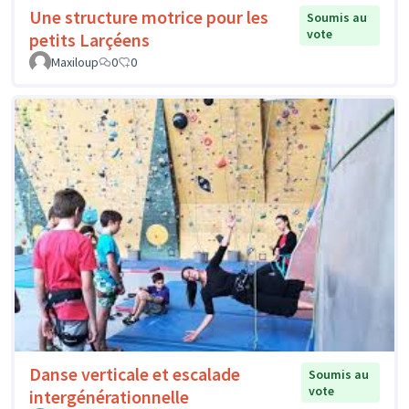
Une structure motrice pour les
Soumis au
vote
petits Larçéens
Maxiloup
0
0
Danse verticale et escalade
Soumis au
vote
intergénérationnelle