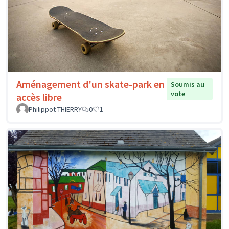
Aménagement d'un skate-park en
Soumis au
vote
accès libre
Philippot THIERRY
0
1