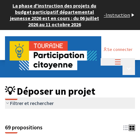
La phase d'instruction des projets du
budget participatif départemental
-
Instruction
jeunesse 2026 est en cours : du 06 juillet
2026 au 11 octobre 2026
Se connecter
Menu princi
Budget Participatif ADULTE 2024
/
Menu p
💡 Déposer un projet
💡 Déposer un projet
Filtrer et rechercher
69 propositions