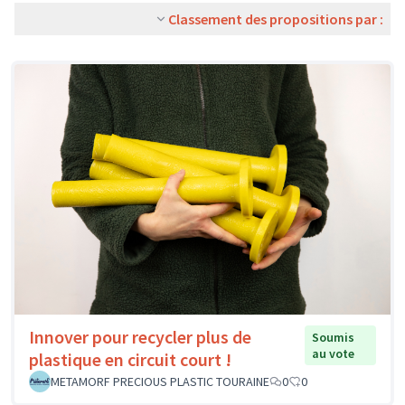
Classement des propositions par :
Innover pour recycler plus de
Soumis
au vote
plastique en circuit court !
METAMORF PRECIOUS PLASTIC TOURAINE
0
0