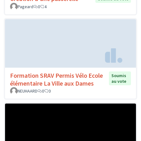
Pageard
0
4
Formation SRAV Permis Vélo Ecole
Soumis
au vote
élémentaire La Ville aux Dames
NEUHAARD
0
0