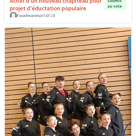
Achat d'un nouveau chapiteau pour
Soumis
au vote
projet d'éductation populaire
Fouxfeuxrieux
0
0