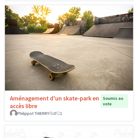
Aménagement d'un skate-park en
Soumis au
vote
accès libre
Philippot THIERRY
0
1