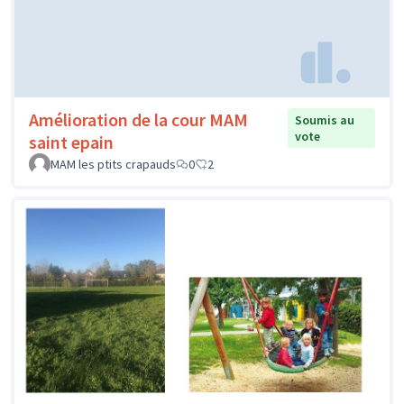
Amélioration de la cour MAM
Soumis au
vote
saint epain
MAM les ptits crapauds
0
2