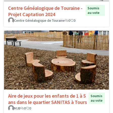
Centre Généalogique de Touraine -
Soumis
au vote
Projet Captation 2024
Centre Généalogique de Touraine
0
0
Aire de jeux pour les enfants de 1 à 5
Soumis
au vote
ans dans le quartier SANITAS à Tours
MJB
0
0