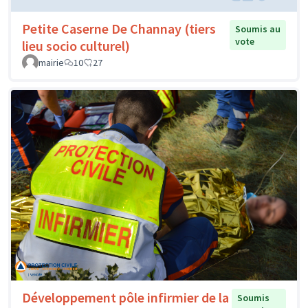
Petite Caserne De Channay (tiers
Soumis au
vote
lieu socio culturel)
mairie
10
27
Développement pôle infirmier de la
Soumis