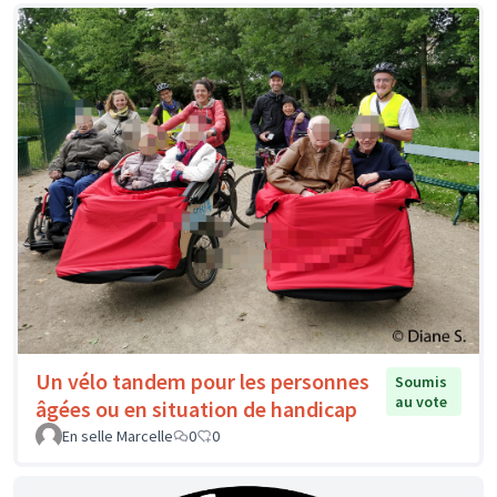
Un vélo tandem pour les personnes
Soumis
au vote
âgées ou en situation de handicap
En selle Marcelle
0
0