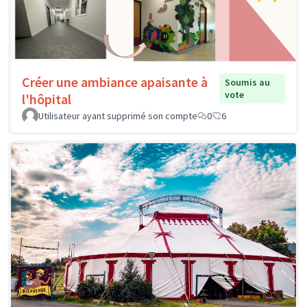
Créer une ambiance apaisante à
Soumis au
vote
l'hôpital
Utilisateur ayant supprimé son compte
0
6