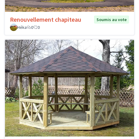
Renouvellement chapiteau
Soumis au vote
Héka
0
0