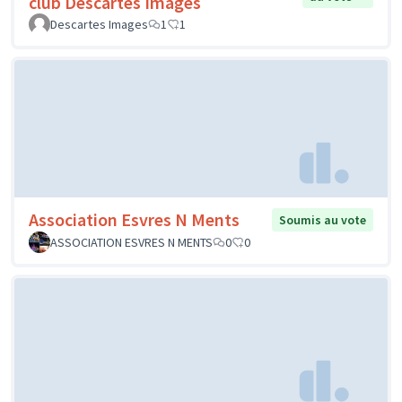
club Descartes Images
Descartes Images
1
1
Association Esvres N Ments
Soumis au vote
ASSOCIATION ESVRES N MENTS
0
0