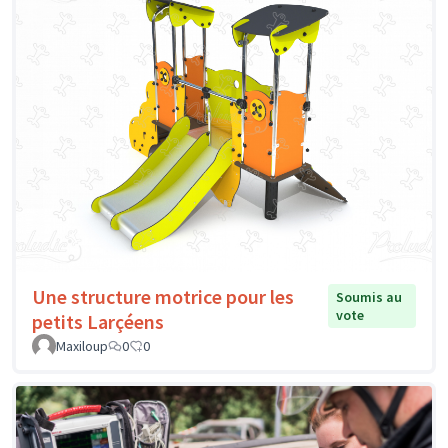
Une structure motrice pour les
Soumis au
vote
petits Larçéens
Maxiloup
0
0