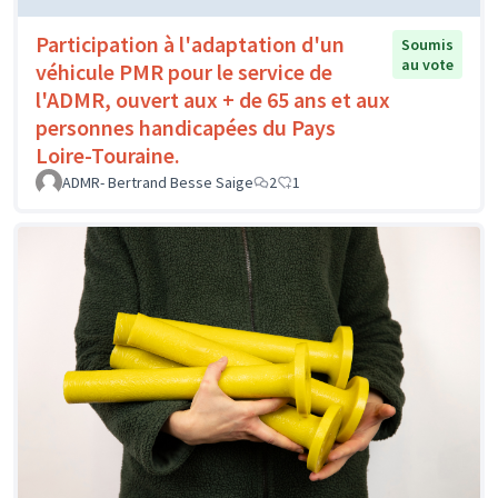
Participation à l'adaptation d'un
Soumis
au vote
véhicule PMR pour le service de
l'ADMR, ouvert aux + de 65 ans et aux
personnes handicapées du Pays
Loire-Touraine.
ADMR- Bertrand Besse Saige
2
1