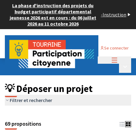
La phase d'instruction des projets du
budget participatif départemental
-
Instruction
jeunesse 2026 est en cours : du 06 juillet
2026 au 11 octobre 2026
Se connecter
Menu princi
Budget Participatif ADULTE 2024
/
Menu p
💡 Déposer un projet
💡 Déposer un projet
Filtrer et rechercher
69 propositions