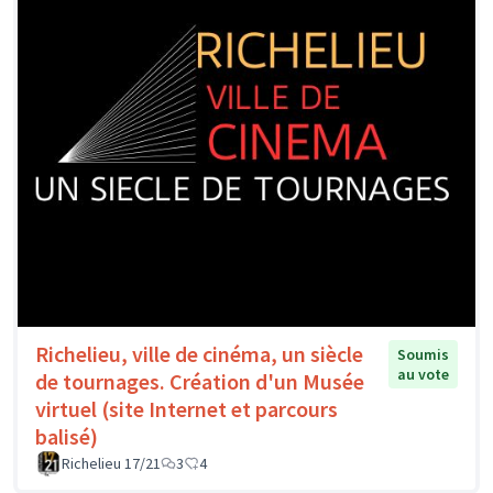
Richelieu, ville de cinéma, un siècle
Soumis
au vote
de tournages. Création d'un Musée
virtuel (site Internet et parcours
balisé)
Richelieu 17/21
3
4