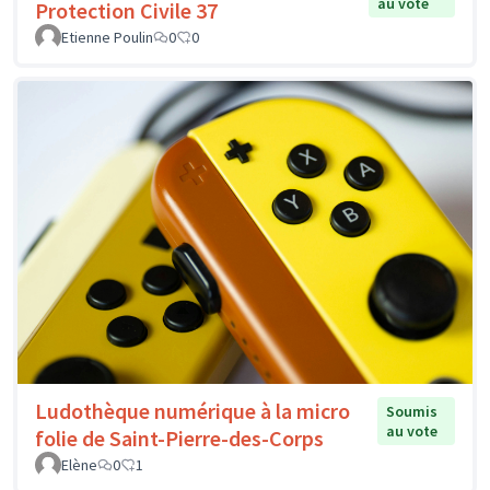
au vote
Protection Civile 37
Etienne Poulin
0
0
Ludothèque numérique à la micro
Soumis
au vote
folie de Saint-Pierre-des-Corps
Elène
0
1