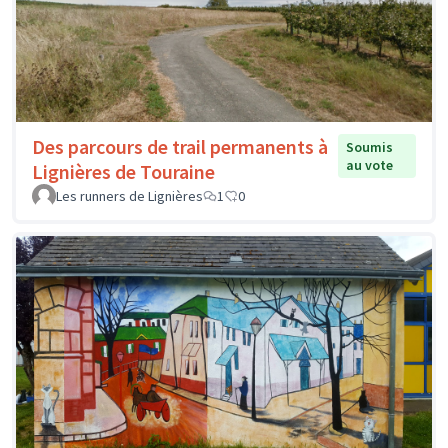
Des parcours de trail permanents à
Soumis
au vote
Lignières de Touraine
Les runners de Lignières
1
0