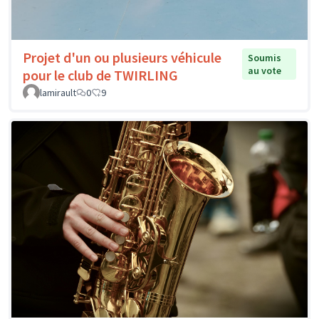
Projet d'un ou plusieurs véhicule
Soumis
au vote
pour le club de TWIRLING
lamirault
0
9