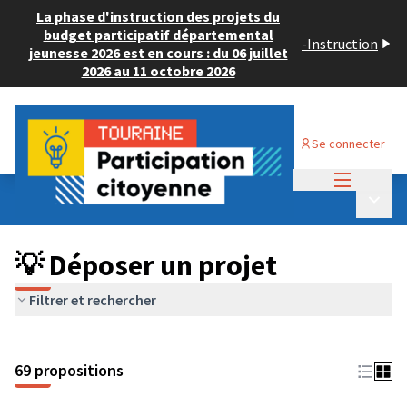
La phase d'instruction des projets du
budget participatif départemental
-
Instruction
jeunesse 2026 est en cours : du 06 juillet
2026 au 11 octobre 2026
Se connecter
Menu princi
Budget Participatif ADULTE 2024
/
Menu p
💡 Déposer un projet
💡 Déposer un projet
Filtrer et rechercher
69 propositions