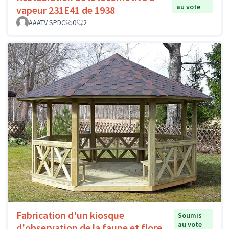
au vote
vapeur 231E41 de 1938
AAATV SPDC
0
2
Fabrication d'un kiosque
Soumis
au vote
d'observation de la faune et flore