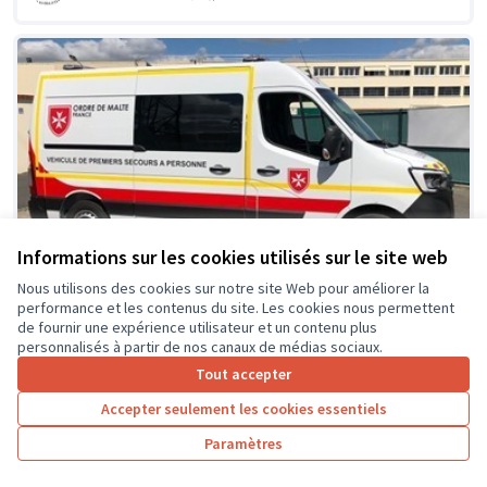
Informations sur les cookies utilisés sur le site web
Nous utilisons des cookies sur notre site Web pour améliorer la
performance et les contenus du site. Les cookies nous permettent
Financement d'un Véhicule de
Soumis
de fournir une expérience utilisateur et un contenu plus
au vote
Premiers Secours à Personnes
personnalisés à partir de nos canaux de médias sociaux.
LE HENAFF
0
1
Tout accepter
Accepter seulement les cookies essentiels
Paramètres