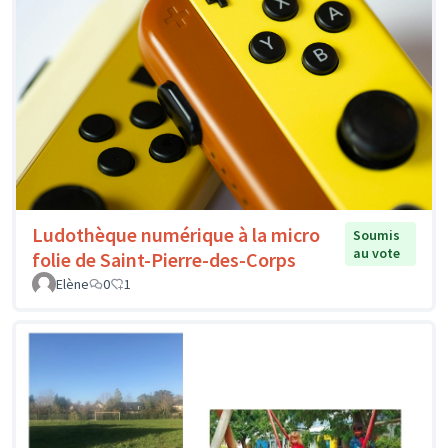
Ludothèque numérique à la micro
Soumis
au vote
folie de Saint-Pierre-des-Corps
Elène
0
1