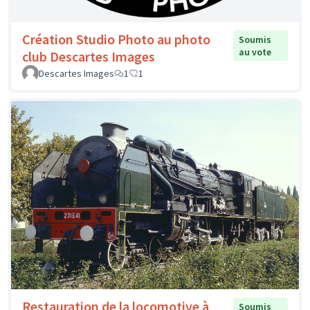
Création Studio Photo au photo
Soumis
au vote
club Descartes Images
Descartes Images
1
1
Restauration de la locomotive à
Soumis