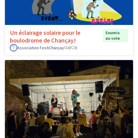
Un éclairage solaire pour le
Soumis
au vote
boulodrome de Chançay!
Association FestiChançay
0
0