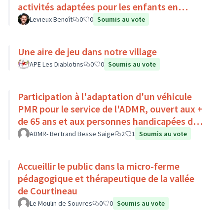
activités adaptées pour les enfants en
situation de handicap
Levieux Benoît
0
0
Soumis au vote
Une aire de jeu dans notre village
APE Les Diablotins
0
0
Soumis au vote
Participation à l'adaptation d'un véhicule
PMR pour le service de l'ADMR, ouvert aux +
de 65 ans et aux personnes handicapées du
Pays Loire-Touraine.
ADMR- Bertrand Besse Saige
2
1
Soumis au vote
Accueillir le public dans la micro-ferme
pédagogique et thérapeutique de la vallée
de Courtineau
Le Moulin de Souvres
0
0
Soumis au vote