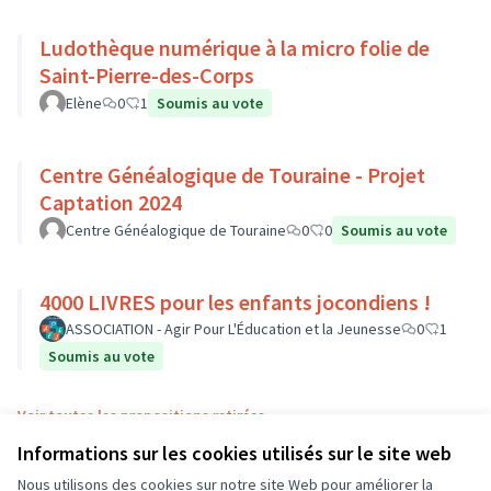
Ludothèque numérique à la micro folie de
Saint-Pierre-des-Corps
Elène
0
1
Soumis au vote
Centre Généalogique de Touraine - Projet
Captation 2024
Centre Généalogique de Touraine
0
0
Soumis au vote
4000 LIVRES pour les enfants jocondiens !
ASSOCIATION - Agir Pour L'Éducation et la Jeunesse
0
1
Soumis au vote
Voir toutes les propositions retirées
Informations sur les cookies utilisés sur le site web
Nous utilisons des cookies sur notre site Web pour améliorer la
Conditions d'utilisation