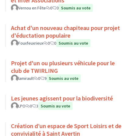
et Inter Associations
Vernou en Fête
0
0
Soumis au vote
Achat d'un nouveau chapiteau pour projet
d'éductation populaire
Fouxfeuxrieux
0
0
Soumis au vote
Projet d'un ou plusieurs véhicule pour le
club de TWIRLING
lamirault
0
9
Soumis au vote
Les jeunes agissent pour la biodiversité
LPO
0
3
Soumis au vote
Création d’un espace de Sport Loisirs et de
convivialité à Saint Avertin