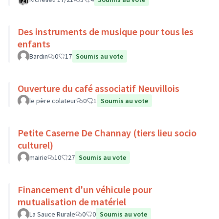
Des instruments de musique pour tous les
enfants
Bardin
0
17
Soumis au vote
Ouverture du café associatif Neuvillois
le père colateur
0
1
Soumis au vote
Petite Caserne De Channay (tiers lieu socio
culturel)
mairie
10
27
Soumis au vote
Financement d'un véhicule pour
mutualisation de matériel
La Sauce Rurale
0
0
Soumis au vote