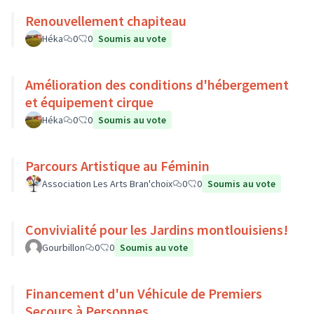
Renouvellement chapiteau
Héka
0
0
Soumis au vote
Amélioration des conditions d'hébergement
et équipement cirque
Héka
0
0
Soumis au vote
Parcours Artistique au Féminin
Association Les Arts Bran'choix
0
0
Soumis au vote
Convivialité pour les Jardins montlouisiens!
Gourbillon
0
0
Soumis au vote
Financement d'un Véhicule de Premiers
Secours à Personnes