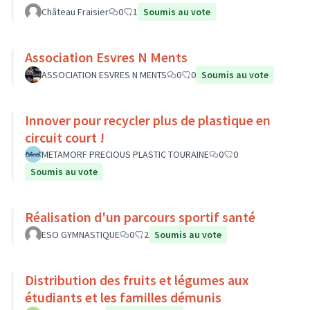
Château Fraisier
0
1
Soumis au vote
Association Esvres N Ments
ASSOCIATION ESVRES N MENTS
0
0
Soumis au vote
Innover pour recycler plus de plastique en
circuit court !
METAMORF PRECIOUS PLASTIC TOURAINE
0
0
Soumis au vote
Réalisation d'un parcours sportif santé
ESO GYMNASTIQUE
0
2
Soumis au vote
Distribution des fruits et légumes aux
étudiants et les familles démunis