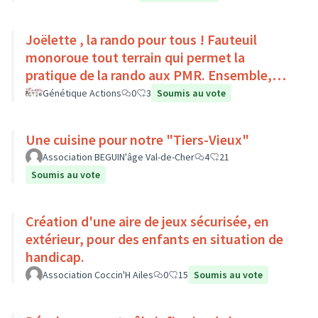
Joëlette , la rando pour tous ! Fauteuil
monoroue tout terrain qui permet la
pratique de la rando aux PMR. Ensemble,
faisons du sport :)
Génétique Actions
0
3
Soumis au vote
Une cuisine pour notre "Tiers-Vieux"
Association BEGUIN'âge Val-de-Cher
4
21
Soumis au vote
Création d'une aire de jeux sécurisée, en
extérieur, pour des enfants en situation de
handicap.
Association Coccin'H Ailes
0
15
Soumis au vote