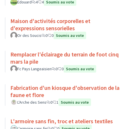
Edouard
4
4
Soumis au vote
Maison d'activités corporelles et
d'expressions sensorielles
Or des Soucis
0
0
Soumis au vote
Remplacer l'éclairage du terrain de foot cinq
mars la pile
Fc Pays Langeaisien
0
0
Soumis au vote
Fabrication d'un kiosque d'observation de la
faune et flore
L'Arche des Sens
0
1
Soumis au vote
L'armoire sans fin, troc et ateliers textiles
L'armoire sans fin
0
0
Soumis au vote