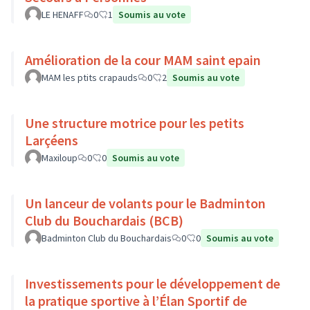
LE HENAFF
0
1
Soumis au vote
Amélioration de la cour MAM saint epain
MAM les ptits crapauds
0
2
Soumis au vote
Une structure motrice pour les petits
Larçéens
Maxiloup
0
0
Soumis au vote
Un lanceur de volants pour le Badminton
Club du Bouchardais (BCB)
Badminton Club du Bouchardais
0
0
Soumis au vote
Investissements pour le développement de
la pratique sportive à l’Élan Sportif de