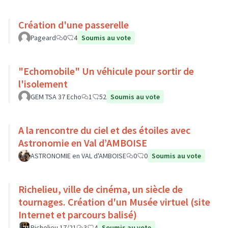
Création d'une passerelle
Pageard
0
4
Soumis au vote
"Echomobile" Un véhicule pour sortir de
l'isolement
GEM TSA 37 Echo
1
52
Soumis au vote
A la rencontre du ciel et des étoiles avec
Astronomie en Val d’AMBOISE
ASTRONOMIE en VAL d'AMBOISE
0
0
Soumis au vote
Richelieu, ville de cinéma, un siècle de
tournages. Création d'un Musée virtuel (site
Internet et parcours balisé)
Richelieu 17/21
3
4
Soumis au vote