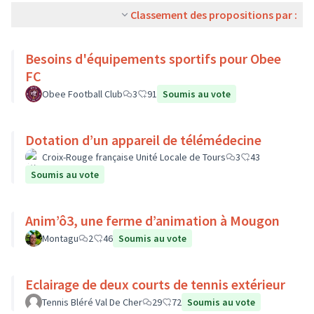
Classement des propositions par :
Besoins d'équipements sportifs pour Obee
FC
Obee Football Club
3
91
Soumis au vote
Dotation d’un appareil de télémédecine
Croix-Rouge française Unité Locale de Tours
3
43
Soumis au vote
Anim’ô3, une ferme d’animation à Mougon
Montagu
2
46
Soumis au vote
Eclairage de deux courts de tennis extérieur
Tennis Bléré Val De Cher
29
72
Soumis au vote