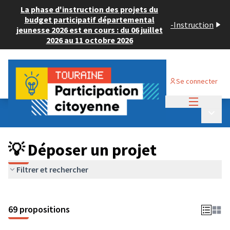
La phase d'instruction des projets du
budget participatif départemental
-
Instruction
jeunesse 2026 est en cours : du 06 juillet
2026 au 11 octobre 2026
Se connecter
Menu princi
Budget Participatif ADULTE 2024
/
Menu p
💡 Déposer un projet
💡 Déposer un projet
Filtrer et rechercher
69 propositions