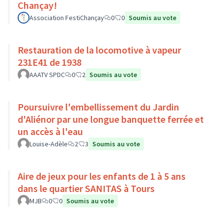
Chançay!
Association FestiChançay
0
0
Soumis au vote
Restauration de la locomotive à vapeur
231E41 de 1938
AAATV SPDC
0
2
Soumis au vote
Poursuivre l'embellissement du Jardin
d'Aliénor par une longue banquette ferrée et
un accès à l'eau
Louise-Adèle
2
3
Soumis au vote
Aire de jeux pour les enfants de 1 à 5 ans
dans le quartier SANITAS à Tours
MJB
0
0
Soumis au vote