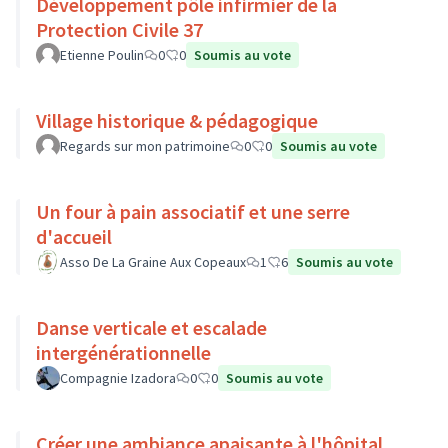
Développement pôle infirmier de la
Protection Civile 37
Etienne Poulin
0
0
Soumis au vote
Village historique & pédagogique
Regards sur mon patrimoine
0
0
Soumis au vote
Un four à pain associatif et une serre
d'accueil
Asso De La Graine Aux Copeaux
1
6
Soumis au vote
Danse verticale et escalade
intergénérationnelle
Compagnie Izadora
0
0
Soumis au vote
Créer une ambiance apaisante à l'hôpital