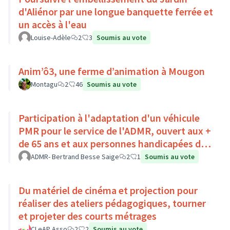
d'Aliénor par une longue banquette ferrée et
un accès à l'eau
Louise-Adèle
2
3
Soumis au vote
Anim’ô3, une ferme d’animation à Mougon
Montagu
2
46
Soumis au vote
Participation à l'adaptation d'un véhicule
PMR pour le service de l'ADMR, ouvert aux +
de 65 ans et aux personnes handicapées du
Pays Loire-Touraine.
ADMR- Bertrand Besse Saige
2
1
Soumis au vote
Du matériel de cinéma et projection pour
réaliser des ateliers pédagogiques, tourner
et projeter des courts métrages
CLeAP Asso
2
2
Soumis au vote