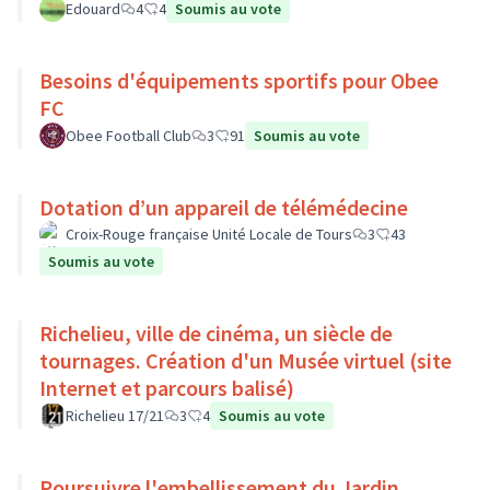
Edouard
4
4
Soumis au vote
Besoins d'équipements sportifs pour Obee
FC
Obee Football Club
3
91
Soumis au vote
Dotation d’un appareil de télémédecine
Croix-Rouge française Unité Locale de Tours
3
43
Soumis au vote
Richelieu, ville de cinéma, un siècle de
tournages. Création d'un Musée virtuel (site
Internet et parcours balisé)
Richelieu 17/21
3
4
Soumis au vote
Poursuivre l'embellissement du Jardin