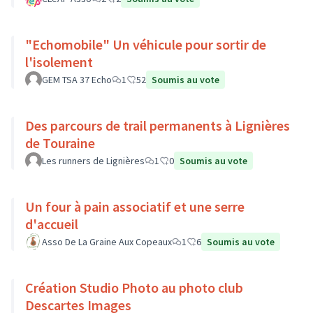
"Echomobile" Un véhicule pour sortir de
l'isolement
GEM TSA 37 Echo
1
52
Soumis au vote
Des parcours de trail permanents à Lignières
de Touraine
Les runners de Lignières
1
0
Soumis au vote
Un four à pain associatif et une serre
d'accueil
Asso De La Graine Aux Copeaux
1
6
Soumis au vote
Création Studio Photo au photo club
Descartes Images