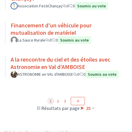
Association FestiChançay
0
0
Soumis au vote
Financement d'un véhicule pour
mutualisation de matériel
La Sauce Rurale
0
0
Soumis au vote
A la rencontre du ciel et des étoiles avec
Astronomie en Val d’AMBOISE
ASTRONOMIE en VAL d'AMBOISE
0
0
Soumis au vote
1
2
3
Résultats par page :
25