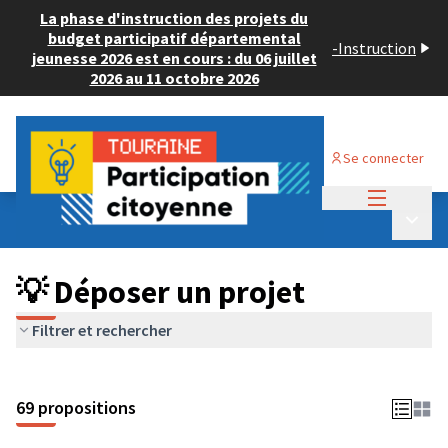
La phase d'instruction des projets du
budget participatif départemental
-
Instruction
jeunesse 2026 est en cours : du 06 juillet
2026 au 11 octobre 2026
Se connecter
Menu princi
Budget Participatif ADULTE 2024
/
Menu p
💡 Déposer un projet
💡 Déposer un projet
Filtrer et rechercher
69 propositions