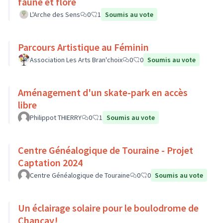
faune et flore
L'Arche des Sens
0
1
Soumis au vote
Parcours Artistique au Féminin
Association Les Arts Bran'choix
0
0
Soumis au vote
Aménagement d'un skate-park en accès
libre
Philippot THIERRY
0
1
Soumis au vote
Centre Généalogique de Touraine - Projet
Captation 2024
Centre Généalogique de Touraine
0
0
Soumis au vote
Un éclairage solaire pour le boulodrome de
Chançay!