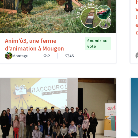
Anim’ô3, une ferme
Soumis au
vote
d’animation à Mougon
Montagu
2
46