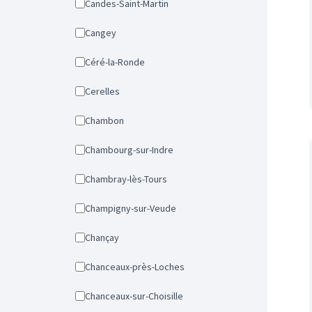
Candes-Saint-Martin
Cangey
Céré-la-Ronde
Cerelles
Chambon
Chambourg-sur-Indre
Chambray-lès-Tours
Champigny-sur-Veude
Chançay
Chanceaux-près-Loches
Chanceaux-sur-Choisille