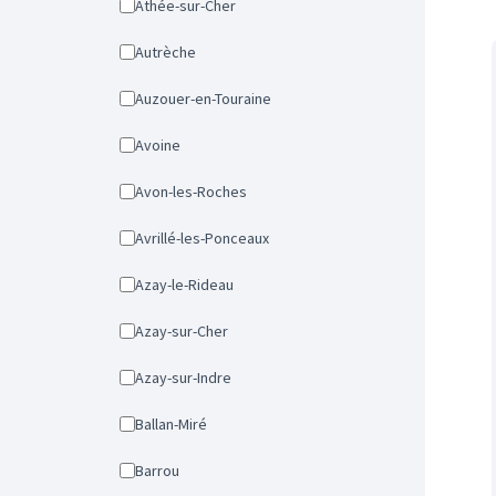
Athée-sur-Cher
Autrèche
Auzouer-en-Touraine
Avoine
Avon-les-Roches
Avrillé-les-Ponceaux
Azay-le-Rideau
Azay-sur-Cher
Azay-sur-Indre
Ballan-Miré
Barrou