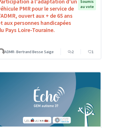
Participation à l'adaptation d'un
Soumis
au vote
véhicule PMR pour le service de
l'ADMR, ouvert aux + de 65 ans
et aux personnes handicapées
du Pays Loire-Touraine.
ADMR- Bertrand Besse Saige
2
1