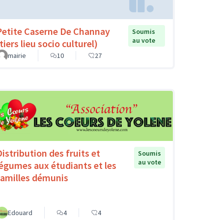
Petite Caserne De Channay
Soumis
au vote
tiers lieu socio culturel)
mairie
10
27
Distribution des fruits et
Soumis
au vote
légumes aux étudiants et les
familles démunis
Edouard
4
4