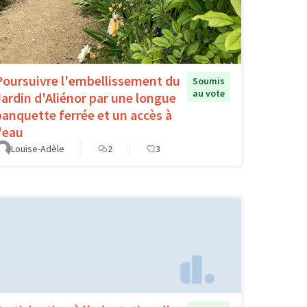
Poursuivre l'embellissement du
Soumis
au vote
Jardin d'Aliénor par une longue
banquette ferrée et un accès à
l'eau
Louise-Adèle
2
3