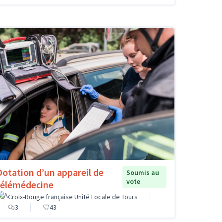
Dotation d’un appareil de
Soumis au
vote
télémédecine
Croix-Rouge française Unité Locale de Tours
3
43