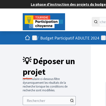
La phase d'instruction des projets du budget
Accueil
Menu principal
Me
/
Budget Participatif ADULTE 2024
💡 Déposer un
projet
Le formulaire ci-dessous filtre
dynamiquement les résultats de la
recherche lorsque les conditions de
recherche sont modifiées.