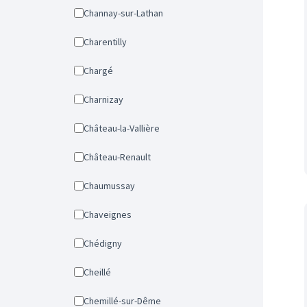
Channay-sur-Lathan
Charentilly
Chargé
Charnizay
Château-la-Vallière
Château-Renault
Chaumussay
Chaveignes
Chédigny
Cheillé
Chemillé-sur-Dême