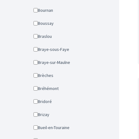
Bournan
Boussay
Braslou
Braye-sous-Faye
Braye-sur-Maulne
Brèches
Bréhémont
Bridoré
Brizay
Bueil-en-Touraine