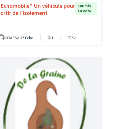
"Echomobile" Un véhicule pour
Soumis
au vote
sortir de l'isolement
GEM TSA 37 Echo
1
52