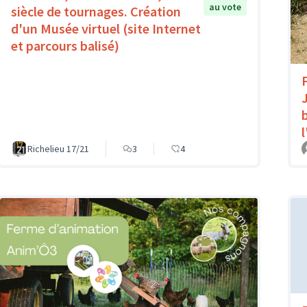
au vote
siècle de tournages. Création
d'un Musée virtuel (site Internet
et parcours balisé)
Richelieu 17/21
3
4