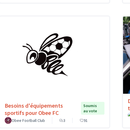
Besoins d'équipements
Soumis
au vote
sportifs pour Obee FC
Obee Football Club
3
91