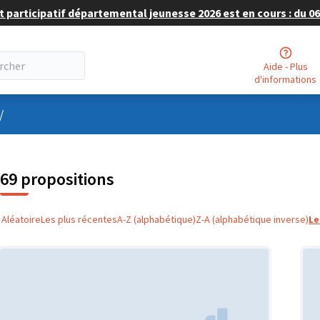
 participatif départemental jeunesse 2026 est en cours : du 06 
Aide - Plus
d'informations
nu utilisateur
/
69 propositions
Aléatoire
Les plus récentes
A-Z (alphabétique)
Z-A (alphabétique inverse)
Le