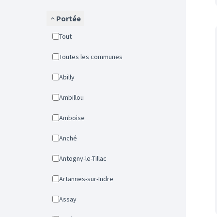
Portée
Tout
Toutes les communes
Abilly
Ambillou
Amboise
Anché
Antogny-le-Tillac
Artannes-sur-Indre
Assay