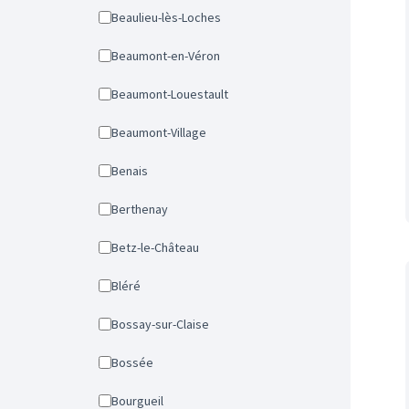
Beaulieu-lès-Loches
Beaumont-en-Véron
Beaumont-Louestault
Beaumont-Village
Benais
Berthenay
Betz-le-Château
Bléré
Bossay-sur-Claise
Bossée
Bourgueil