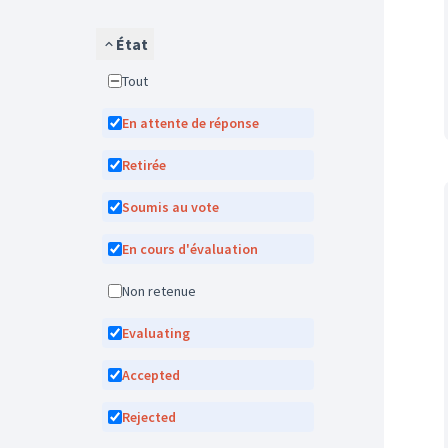
État
Tout
En attente de réponse
Retirée
Soumis au vote
En cours d'évaluation
Non retenue
Evaluating
Accepted
Rejected