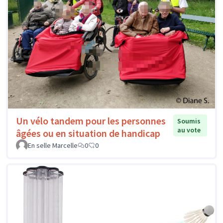
Un vélo tandem pour les personnes
Soumis
au vote
âgées ou en situation de handicap
En selle Marcelle
0
0