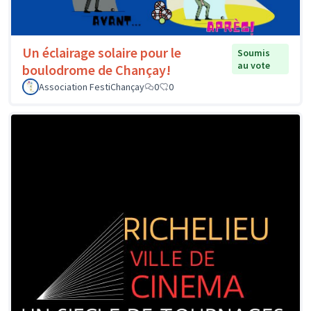
Un éclairage solaire pour le
Soumis
au vote
boulodrome de Chançay!
Association FestiChançay
0
0