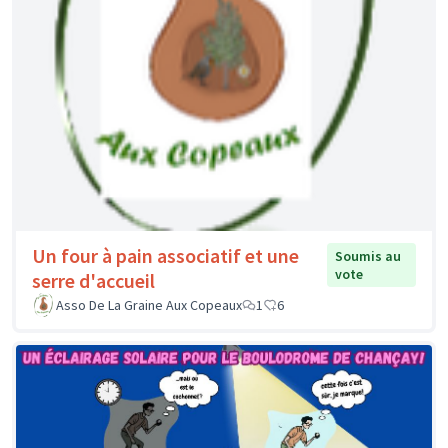
Un four à pain associatif et une
Soumis au
vote
serre d'accueil
Asso De La Graine Aux Copeaux
1
6