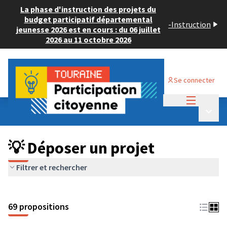
La phase d'instruction des projets du
budget participatif départemental
-
Instruction
jeunesse 2026 est en cours : du 06 juillet
2026 au 11 octobre 2026
Se connecter
Menu princi
Budget Participatif ADULTE 2024
/
Menu p
💡 Déposer un projet
💡 Déposer un projet
Filtrer et rechercher
69 propositions