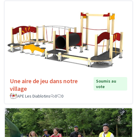
Une aire de jeu dans notre
Soumis au
vote
village
APE Les Diablotins
0
0