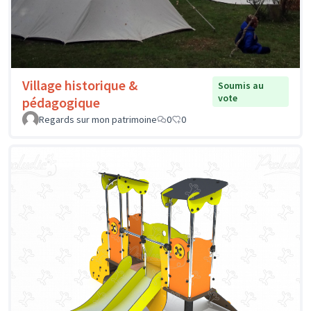
Village historique &
Soumis au
vote
pédagogique
Regards sur mon patrimoine
0
0