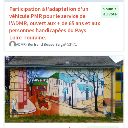
Participation à l'adaptation d'un
Soumis
au vote
véhicule PMR pour le service de
l'ADMR, ouvert aux + de 65 ans et aux
personnes handicapées du Pays
Loire-Touraine.
ADMR- Bertrand Besse Saige
2
1