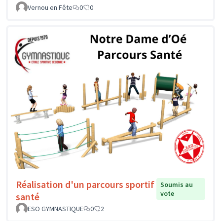
Vernou en Fête
0
0
Réalisation d'un parcours sportif
Soumis au
vote
santé
ESO GYMNASTIQUE
0
2