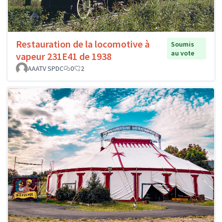
Restauration de la locomotive à
Soumis
au vote
vapeur 231E41 de 1938
AAATV SPDC
0
2