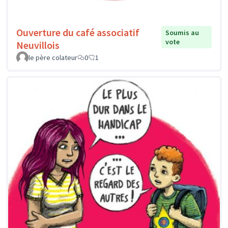
Ouverture du café associatif
Soumis au
vote
Neuvillois
le père colateur
0
1