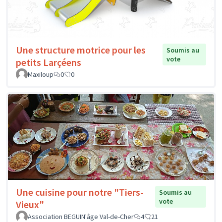
Une structure motrice pour les
Soumis au
vote
petits Larçéens
Maxiloup
0
0
Une cuisine pour notre "Tiers-
Soumis au
vote
Vieux"
Association BEGUIN'âge Val-de-Cher
4
21