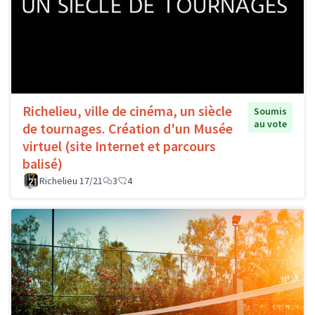
Richelieu, ville de cinéma, un siècle
Soumis
au vote
de tournages. Création d'un Musée
virtuel (site Internet et parcours
balisé)
Richelieu 17/21
3
4