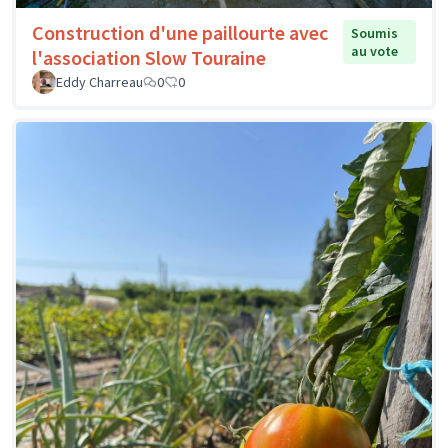
Construction d'une paillourte avec
Soumis
au vote
l'association Slow Touraine
Eddy Charreau
0
0