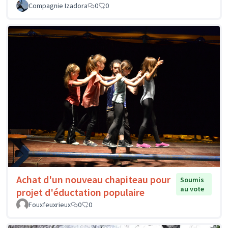
Compagnie Izadora
0
0
Achat d'un nouveau chapiteau pour
Soumis
au vote
projet d'éductation populaire
Fouxfeuxrieux
0
0