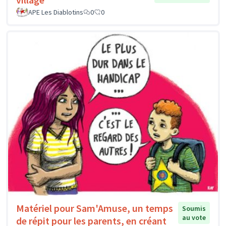
APE Les Diablotins
0
0
Matériel pour Sam'Amuse, un temps
Soumis
au vote
de répit pour les parents, en créant