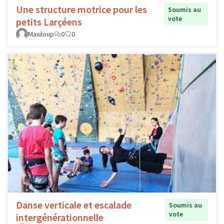
Une structure motrice pour les
Soumis au
vote
petits Larçéens
Maxiloup
0
0
Danse verticale et escalade
Soumis au
vote
intergénérationnelle