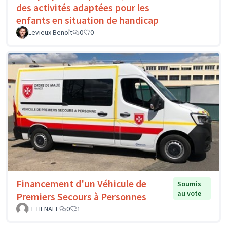
des activités adaptées pour les
enfants en situation de handicap
Levieux Benoît
0
0
Financement d'un Véhicule de
Soumis
au vote
Premiers Secours à Personnes
LE HENAFF
0
1