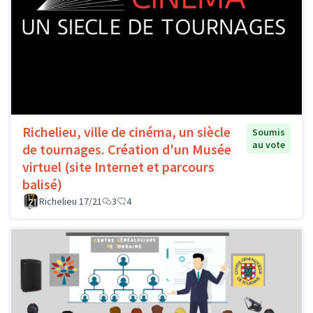
Richelieu, ville de cinéma, un siècle
Soumis
au vote
de tournages. Création d'un Musée
virtuel (site Internet et parcours
balisé)
Richelieu 17/21
3
4