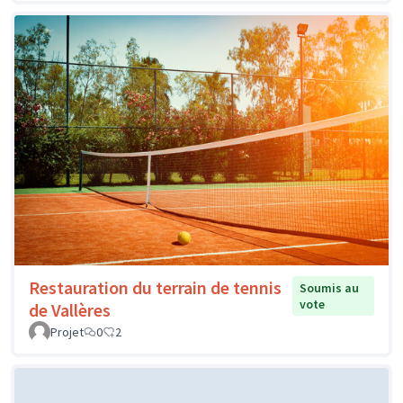
Restauration du terrain de tennis
Soumis au
vote
de Vallères
Projet
0
2