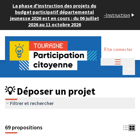
La phase d'instruction des projets du
budget participatif départemental
-
Instruction
jeunesse 2026 est en cours : du 06 juillet
2026 au 11 octobre 2026
Se connecter
Menu princi
Budget Participatif ADULTE 2024
/
Menu p
💡 Déposer un projet
💡 Déposer un projet
Filtrer et rechercher
69 propositions