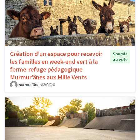
Création d’un espace pour recevoir
Soumis
au vote
les familles en week-end vert à la
ferme-refuge pédagogique
Murmur’ânes aux Mille Vents
murmur'ânes
0
0