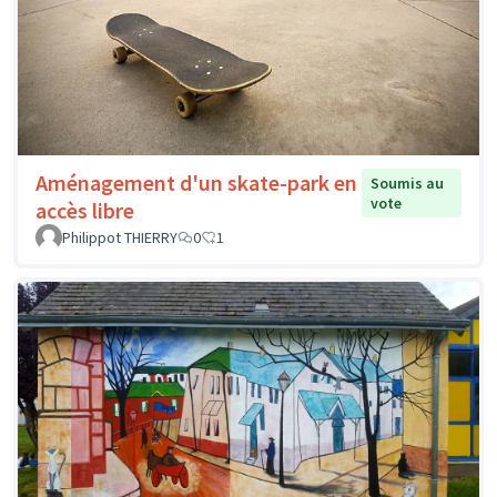
Aménagement d'un skate-park en
Soumis au
vote
accès libre
Philippot THIERRY
0
1