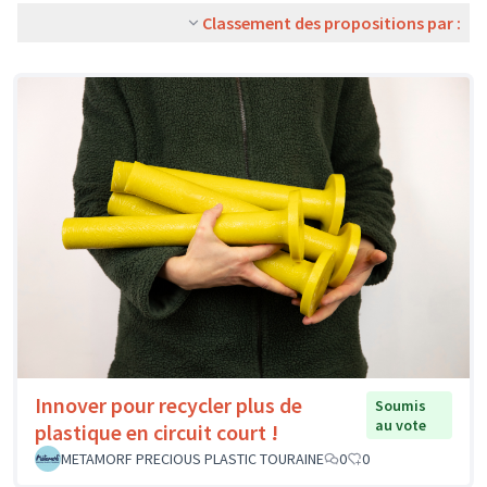
Classement des propositions par :
Innover pour recycler plus de
Soumis
au vote
plastique en circuit court !
METAMORF PRECIOUS PLASTIC TOURAINE
0
0