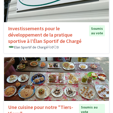
Investissements pour le
Soumis
au vote
développement de la pratique
sportive à l’Élan Sportif de Chargé
Elan Sportif de Chargé
0
0
Une cuisine pour notre "Tiers-
Soumis au
vote