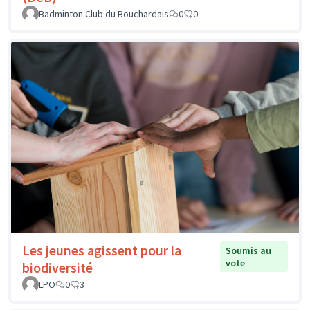
Badminton Club du Bouchardais
0
0
Les jeunes agissent pour la
Soumis au
vote
biodiversité
LPO
0
3