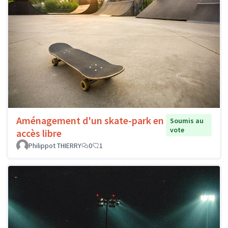
Aménagement d'un skate-park en
Soumis au
vote
accès libre
Philippot THIERRY
0
1