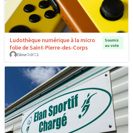
Ludothèque numérique à la micro
Soumis
au vote
folie de Saint-Pierre-des-Corps
Elène
0
1