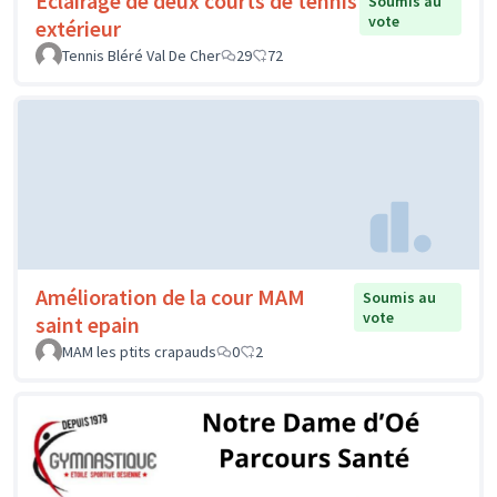
Eclairage de deux courts de tennis
Soumis au
vote
extérieur
Tennis Bléré Val De Cher
29
72
Amélioration de la cour MAM
Soumis au
vote
saint epain
MAM les ptits crapauds
0
2