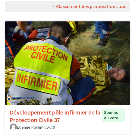
Classement des propositions par :
Développement pôle infirmier de la
Soumis
au vote
Protection Civile 37
Etienne Poulin
0
0