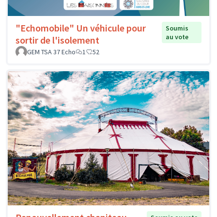
"Echomobile" Un véhicule pour
Soumis
au vote
sortir de l'isolement
GEM TSA 37 Echo
1
52