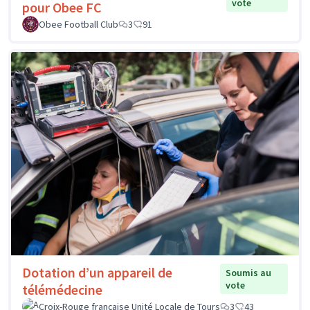
vote
pour Obee FC
Obee Football Club
3
91
Dotation d’un appareil de
Soumis au
vote
télémédecine
Croix-Rouge française Unité Locale de Tours
3
43