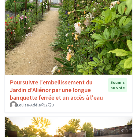
Poursuivre l'embellissement du
Soumis
au vote
Jardin d'Aliénor par une longue
banquette ferrée et un accès à l'eau
Louise-Adèle
2
3