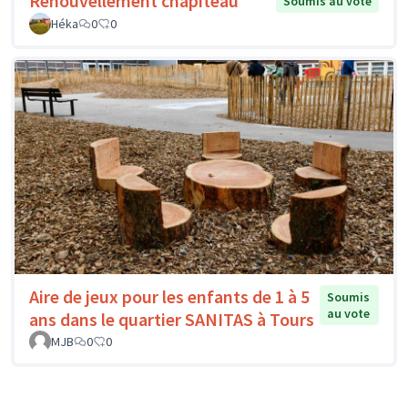
Renouvellement chapiteau
Soumis au vote
Héka
0
0
Aire de jeux pour les enfants de 1 à 5
Soumis
au vote
ans dans le quartier SANITAS à Tours
MJB
0
0