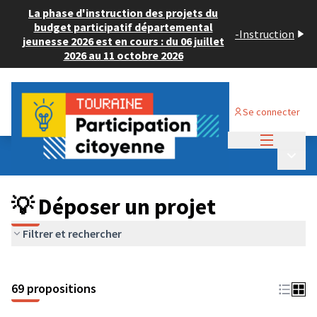
La phase d'instruction des projets du
budget participatif départemental
-
Instruction
jeunesse 2026 est en cours : du 06 juillet
2026 au 11 octobre 2026
Se connecter
Menu princi
Budget Participatif ADULTE 2024
/
Menu p
💡 Déposer un projet
💡 Déposer un projet
Filtrer et rechercher
69 propositions