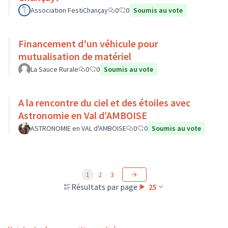
Association FestiChançay
0
0
Soumis au vote
Financement d'un véhicule pour
mutualisation de matériel
La Sauce Rurale
0
0
Soumis au vote
A la rencontre du ciel et des étoiles avec
Astronomie en Val d’AMBOISE
ASTRONOMIE en VAL d'AMBOISE
0
0
Soumis au vote
1
2
3
Résultats par page :
25