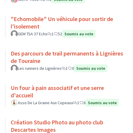
"Echomobile" Un véhicule pour sortir de
l'isolement
GEM TSA 37 Echo
1
52
Soumis au vote
Des parcours de trail permanents à Lignières
de Touraine
Les runners de Lignières
1
0
Soumis au vote
Un four à pain associatif et une serre
d'accueil
Asso De La Graine Aux Copeaux
1
6
Soumis au vote
Création Studio Photo au photo club
Descartes Images