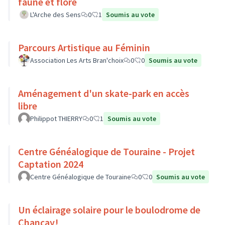
faune et flore
L'Arche des Sens
0
1
Soumis au vote
Parcours Artistique au Féminin
Association Les Arts Bran'choix
0
0
Soumis au vote
Aménagement d'un skate-park en accès
libre
Philippot THIERRY
0
1
Soumis au vote
Centre Généalogique de Touraine - Projet
Captation 2024
Centre Généalogique de Touraine
0
0
Soumis au vote
Un éclairage solaire pour le boulodrome de
Chançay!