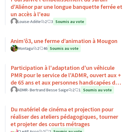
d'Aliénor par une longue banquette ferrée et
un accès à l'eau
Louise-Adèle
2
3
Soumis au vote
Anim’ô3, une ferme d’animation à Mougon
Montagu
2
46
Soumis au vote
Participation à l'adaptation d'un véhicule
PMR pour le service de l'ADMR, ouvert aux +
de 65 ans et aux personnes handicapées du
Pays Loire-Touraine.
ADMR- Bertrand Besse Saige
2
1
Soumis au vote
Du matériel de cinéma et projection pour
réaliser des ateliers pédagogiques, tourner
et projeter des courts métrages
CLeAP Asso
2
2
Soumis au vote