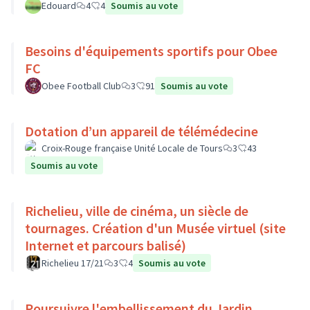
Edouard
4
4
Soumis au vote
Besoins d'équipements sportifs pour Obee
FC
Obee Football Club
3
91
Soumis au vote
Dotation d’un appareil de télémédecine
Croix-Rouge française Unité Locale de Tours
3
43
Soumis au vote
Richelieu, ville de cinéma, un siècle de
tournages. Création d'un Musée virtuel (site
Internet et parcours balisé)
Richelieu 17/21
3
4
Soumis au vote
Poursuivre l'embellissement du Jardin