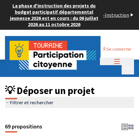
La phase d'instruction des projets du
budget participatif départemental
-
Instruction
jeunesse 2026 est en cours : du 06 juillet
2026 au 11 octobre 2026
Se connecter
Menu princi
Budget Participatif ADULTE 2024
/
Menu p
💡 Déposer un projet
💡 Déposer un projet
Filtrer et rechercher
69 propositions