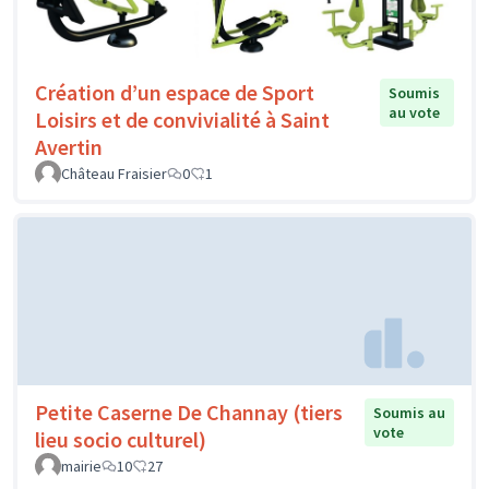
Création d’un espace de Sport
Soumis
au vote
Loisirs et de convivialité à Saint
Avertin
Château Fraisier
0
1
Petite Caserne De Channay (tiers
Soumis au
vote
lieu socio culturel)
mairie
10
27