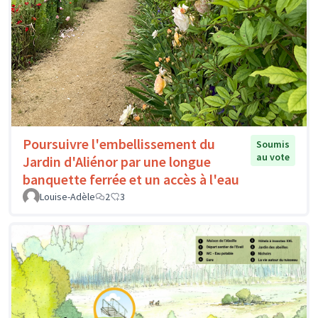
Poursuivre l'embellissement du
Soumis
au vote
Jardin d'Aliénor par une longue
banquette ferrée et un accès à l'eau
Louise-Adèle
2
3