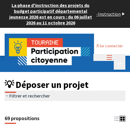
La phase d'instruction des projets du
budget participatif départemental
-
Instruction
jeunesse 2026 est en cours : du 06 juillet
2026 au 11 octobre 2026
Se connecter
Menu princi
Budget Participatif ADULTE 2024
/
Menu p
💡 Déposer un projet
💡 Déposer un projet
Filtrer et rechercher
69 propositions