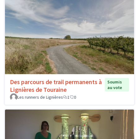
Des parcours de trail permanents à
Soumis
au vote
Lignières de Touraine
Les runners de Lignières
1
0