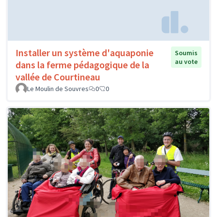
Installer un système d'aquaponie
Soumis
au vote
dans la ferme pédagogique de la
vallée de Courtineau
Le Moulin de Souvres
0
0