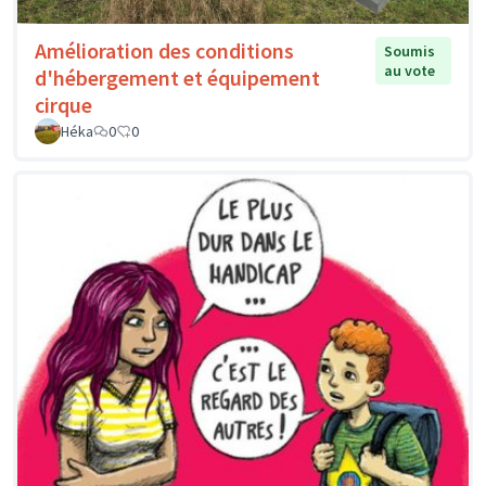
Amélioration des conditions
Soumis
au vote
d'hébergement et équipement
cirque
Héka
0
0