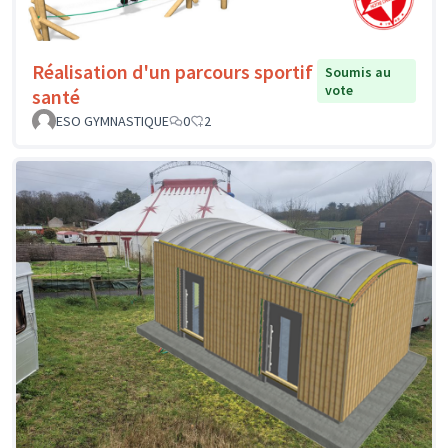
Réalisation d'un parcours sportif
Soumis au
vote
santé
ESO GYMNASTIQUE
0
2