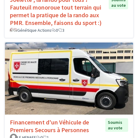
au vote
Fauteuil monoroue tout terrain qui
permet la pratique de la rando aux
PMR. Ensemble, faisons du sport :)
Génétique Actions
0
3
Financement d'un Véhicule de
Soumis
au vote
Premiers Secours à Personnes
LE HENAFF
0
1