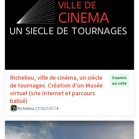
Richelieu, ville de cinéma, un siècle
Soumis
au vote
de tournages. Création d'un Musée
virtuel (site Internet et parcours
balisé)
Richelieu 17/21
3
4