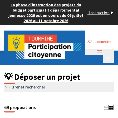
La phase d'instruction des projets du
budget participatif départemental
-
Instruction
jeunesse 2026 est en cours : du 06 juillet
2026 au 11 octobre 2026
Se connecter
Menu princi
Budget Participatif ADULTE 2024
/
Menu p
💡 Déposer un projet
💡 Déposer un projet
Filtrer et rechercher
69 propositions