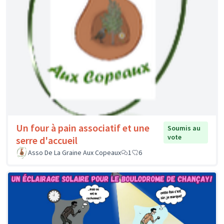
Un four à pain associatif et une
Soumis au
vote
serre d'accueil
Asso De La Graine Aux Copeaux
1
6