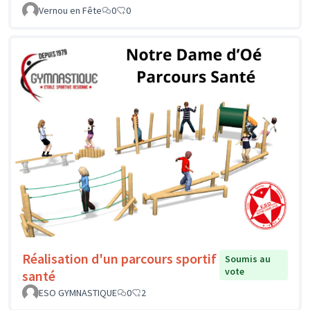
Vernou en Fête
0
0
Réalisation d'un parcours sportif
Soumis au
vote
santé
ESO GYMNASTIQUE
0
2