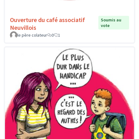
Ouverture du café associatif
Soumis au
vote
Neuvillois
le père colateur
0
1