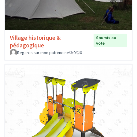
Village historique &
Soumis au
vote
pédagogique
Regards sur mon patrimoine
0
0