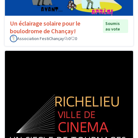
Un éclairage solaire pour le
Soumis
au vote
boulodrome de Chançay!
Association FestiChançay
0
0