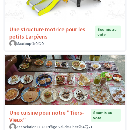
Une structure motrice pour les
Soumis au
vote
petits Larçéens
Maxiloup
0
0
Une cuisine pour notre "Tiers-
Soumis au
vote
Vieux"
Association BEGUIN'âge Val-de-Cher
4
21