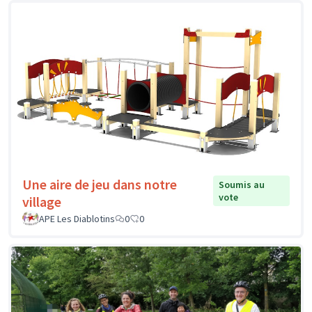
Une aire de jeu dans notre
Soumis au
vote
village
APE Les Diablotins
0
0