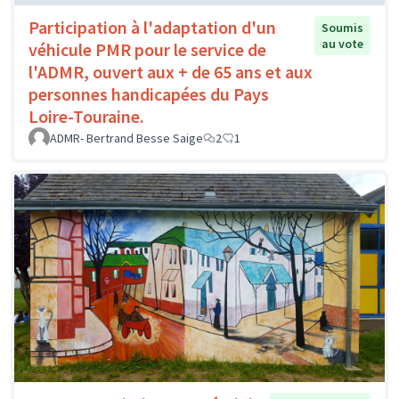
Participation à l'adaptation d'un
Soumis
au vote
véhicule PMR pour le service de
l'ADMR, ouvert aux + de 65 ans et aux
personnes handicapées du Pays
Loire-Touraine.
ADMR- Bertrand Besse Saige
2
1