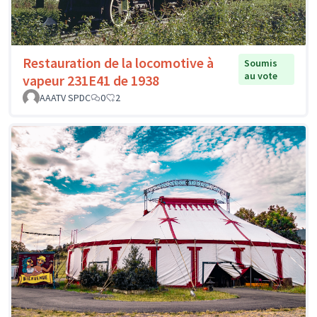
Restauration de la locomotive à
Soumis
au vote
vapeur 231E41 de 1938
AAATV SPDC
0
2