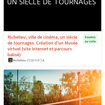
Richelieu, ville de cinéma, un siècle
Soumis
au vote
de tournages. Création d'un Musée
virtuel (site Internet et parcours
balisé)
Richelieu 17/21
3
4