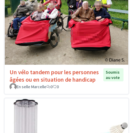
Un vélo tandem pour les personnes
Soumis
au vote
âgées ou en situation de handicap
En selle Marcelle
0
0