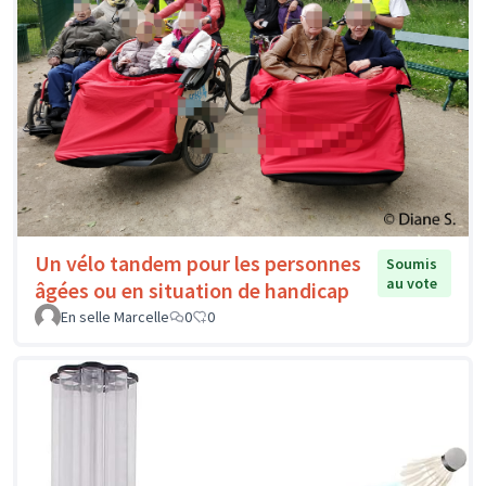
Un vélo tandem pour les personnes
Soumis
au vote
âgées ou en situation de handicap
En selle Marcelle
0
0