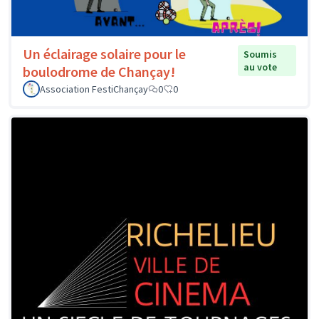
Un éclairage solaire pour le
Soumis
au vote
boulodrome de Chançay!
Association FestiChançay
0
0