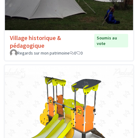
Village historique &
Soumis au
vote
pédagogique
Regards sur mon patrimoine
0
0