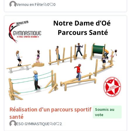
Vernou en Fête
0
0
Réalisation d'un parcours sportif
Soumis au
vote
santé
ESO GYMNASTIQUE
0
2