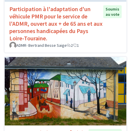
Participation à l'adaptation d'un
Soumis
au vote
véhicule PMR pour le service de
l'ADMR, ouvert aux + de 65 ans et aux
personnes handicapées du Pays
Loire-Touraine.
ADMR- Bertrand Besse Saige
2
1