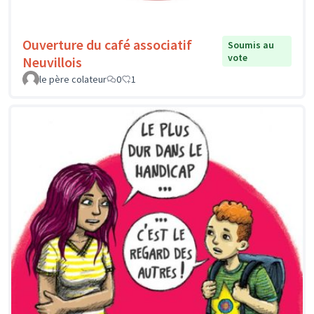
Ouverture du café associatif
Soumis au
vote
Neuvillois
le père colateur
0
1