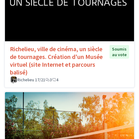
Richelieu, ville de cinéma, un siècle
Soumis
au vote
de tournages. Création d'un Musée
virtuel (site Internet et parcours
balisé)
Richelieu 17/21
3
4