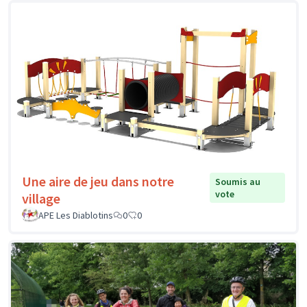
Une aire de jeu dans notre
Soumis au
vote
village
APE Les Diablotins
0
0