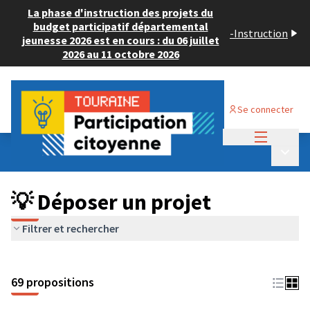
La phase d'instruction des projets du
budget participatif départemental
-
Instruction
jeunesse 2026 est en cours : du 06 juillet
2026 au 11 octobre 2026
Se connecter
Menu princi
Budget Participatif ADULTE 2024
/
Menu p
💡 Déposer un projet
💡 Déposer un projet
Filtrer et rechercher
69 propositions