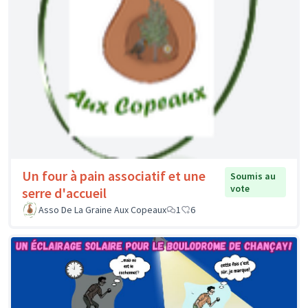
Un four à pain associatif et une
Soumis au
vote
serre d'accueil
Asso De La Graine Aux Copeaux
1
6