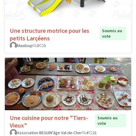
Une structure motrice pour les
Soumis au
vote
petits Larçéens
Maxiloup
0
0
Une cuisine pour notre "Tiers-
Soumis au
vote
Vieux"
Association BEGUIN'âge Val-de-Cher
4
21