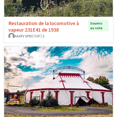
Restauration de la locomotive à
Soumis
au vote
vapeur 231E41 de 1938
AAATV SPDC
0
2