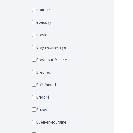
Bournan
Boussay
Braslou
Braye-sous-Faye
Braye-sur-Maulne
Brèches
Bréhémont
Bridoré
Brizay
Bueil-en-Touraine