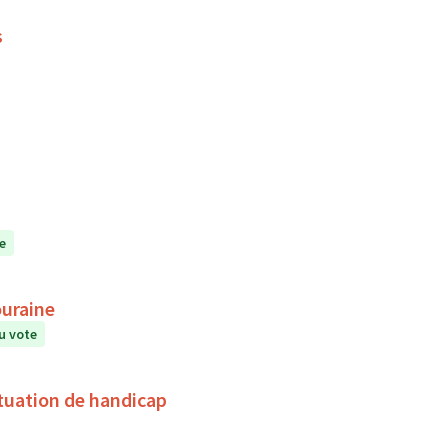
s
e
ouraine
u vote
tuation de handicap