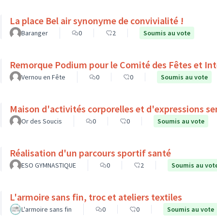
La place Bel air synonyme de convivialité !
Baranger
0
2
Soumis au vote
Remorque Podium pour le Comité des Fêtes et Int
Vernou en Fête
0
0
Soumis au vote
Maison d'activités corporelles et d'expressions se
Or des Soucis
0
0
Soumis au vote
Réalisation d'un parcours sportif santé
ESO GYMNASTIQUE
0
2
Soumis au vot
L'armoire sans fin, troc et ateliers textiles
L'armoire sans fin
0
0
Soumis au vote