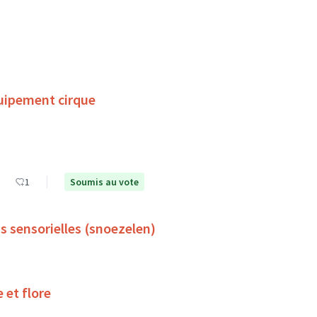
uipement cirque
1
Soumis au vote
s sensorielles (snoezelen)
 et flore