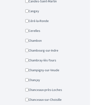
Candes-Saint-Martin
Cangey
Céré-la-Ronde
Cerelles
Chambon
Chambourg-sur-Indre
Chambray-lès-Tours
Champigny-sur-Veude
Chançay
Chanceaux-près-Loches
Chanceaux-sur-Choisille