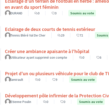
Éclairage d'un terrain de football en herbe : améli
en avant du sport féminin
DURAND
0
0
Soumis au vote
Eclairage de deux courts de tennis extérieur
Tennis Bléré Val De Cher
29
72
Soumis 
Créer une ambiance apaisante à l'hôpital
Utilisateur ayant supprimé son compte
0
6
Projet d'un ou plusieurs véhicule pour le club de
lamirault
0
9
Soumis au vote
Développement pôle infirmier de la Protection Civ
Etienne Poulin
0
0
Soumis au vote