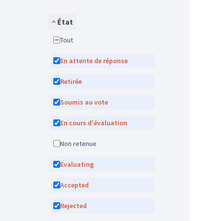
État
Tout
En attente de réponse
Retirée
Soumis au vote
En cours d'évaluation
Non retenue
Evaluating
Accepted
Rejected