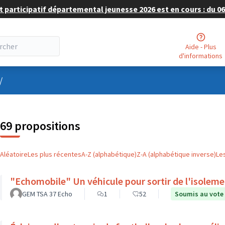
 participatif départemental jeunesse 2026 est en cours : du 06 
Aide - Plus
d'informations
nu utilisateur
/
69 propositions
Aléatoire
Les plus récentes
A-Z (alphabétique)
Z-A (alphabétique inverse)
Le
"Echomobile" Un véhicule pour sortir de l'isolem
GEM TSA 37 Echo
1
52
Soumis au vote