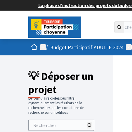
La phase d'instruction des projets du budget
Accueil
Menu principal
Me
/
Budget Participatif ADULTE 2024
💡 Déposer un
projet
Le formulaire ci-dessous filtre
dynamiquement les résultats de la
recherche lorsque les conditions de
recherche sont modifiées.