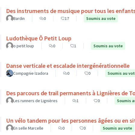
Des instruments de musique pour tous les enfant
Bardin
0
17
Soumis au vote
Ludothèque Ô Petit Loup
o petit loup
0
1
Soumis au vote
Danse verticale et escalade intergénérationnelle
Compagnie Izadora
0
0
Soumis au vot
Des parcours de trail permanents à Lignières de T
Les runners de Lignières
1
0
Soumis a
Un vélo tandem pour les personnes âgées ou en si
En selle Marcelle
0
0
Soumis au vote