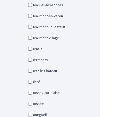
Beaulieu-lès-Loches
Beaumont-en-Véron
Beaumont-Louestault
Beaumont-Village
Benais
Berthenay
Betz-le-Château
Bléré
Bossay-sur-Claise
Bossée
Bourgueil