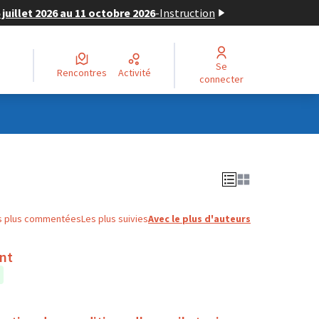
juillet 2026 au 11 octobre 2026
-
Instruction
Se
Rencontres
Activité
connecter
s plus commentées
Les plus suivies
Avec le plus d'auteurs
ent