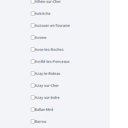
Athée-sur-Cher
Autrèche
Auzouer-en-Touraine
Avoine
Avon-les-Roches
Avrillé-les-Ponceaux
Azay-le-Rideau
Azay-sur-Cher
Azay-sur-Indre
Ballan-Miré
Barrou