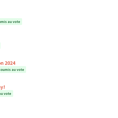
mis au vote
on 2024
Soumis au vote
ay!
au vote