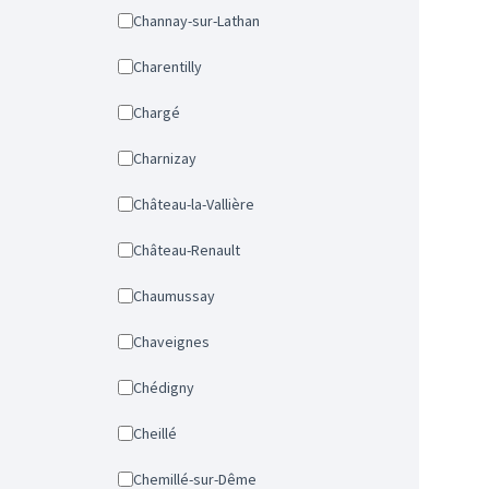
Channay-sur-Lathan
Charentilly
Chargé
Charnizay
Château-la-Vallière
Château-Renault
Chaumussay
Chaveignes
Chédigny
Cheillé
Chemillé-sur-Dême