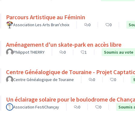
Parcours Artistique au Féminin
Association Les Arts Bran'choix
0
0
Sou
Aménagement d'un skate-park en accès libre
Philippot THIERRY
0
1
Soumis au vote
Centre Généalogique de Touraine - Projet Captati
Centre Généalogique de Touraine
0
0
Un éclairage solaire pour le boulodrome de Chanç
Association FestiChançay
0
0
Soumis 