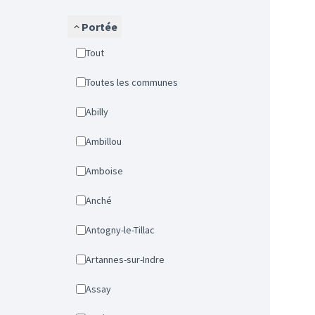
Portée
Tout
Toutes les communes
Abilly
Ambillou
Amboise
Anché
Antogny-le-Tillac
Artannes-sur-Indre
Assay