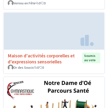
Vernou en Fête
0
0
Maison d'activités corporelles et
Soumis
au vote
d'expressions sensorielles
Or des Soucis
0
0