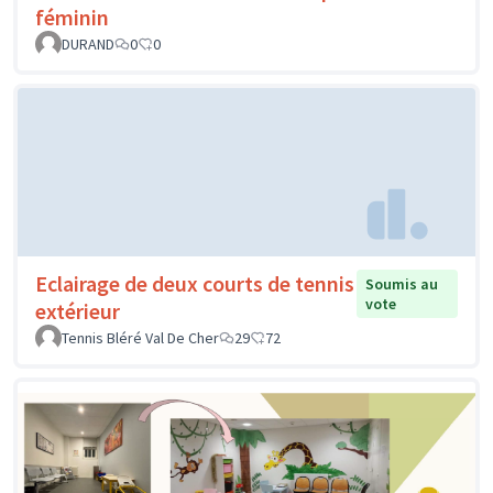
féminin
DURAND
0
0
Eclairage de deux courts de tennis
Soumis au
vote
extérieur
Tennis Bléré Val De Cher
29
72