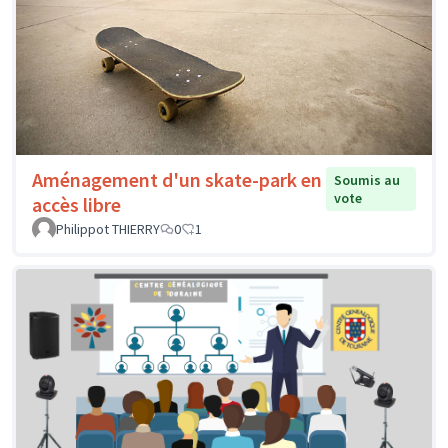
Aménagement d'un skate-park en
Soumis au
vote
accès libre
Philippot THIERRY
0
1