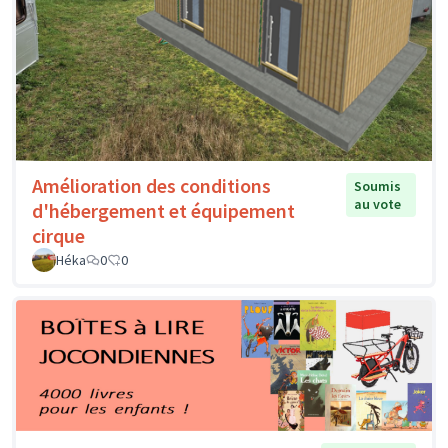
Amélioration des conditions
Soumis
au vote
d'hébergement et équipement
cirque
Héka
0
0