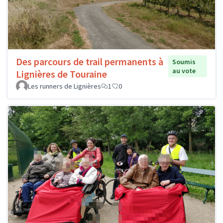
Des parcours de trail permanents à
Soumis
au vote
Lignières de Touraine
Les runners de Lignières
1
0