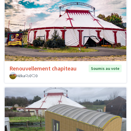
Renouvellement chapiteau
Soumis au vote
Héka
0
0