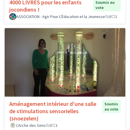
4000 LIVRES pour les enfants
Soumis au
vote
jocondiens !
ASSOCIATION - Agir Pour L'Éducation et la Jeunesse
0
1
Aménagement intérieur d'une salle
Soumis
au vote
de stimulations sensorielles
(snoezelen)
L'Arche des Sens
0
1