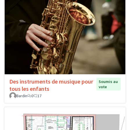
Des instruments de musique pour
Soumis au
vote
tous les enfants
Bardin
0
17