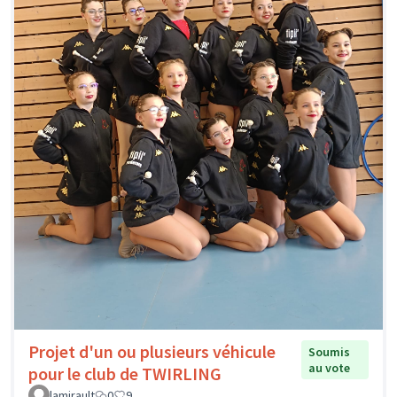
Projet d'un ou plusieurs véhicule
Soumis
au vote
pour le club de TWIRLING
lamirault
0
9