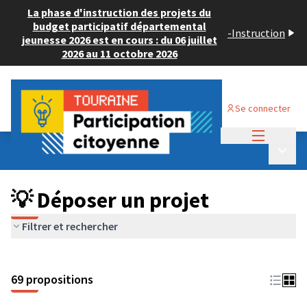
La phase d'instruction des projets du
budget participatif départemental
-
Instruction
jeunesse 2026 est en cours : du 06 juillet
2026 au 11 octobre 2026
Se connecter
Menu princi
Budget Participatif ADULTE 2024
/
Menu p
💡 Déposer un projet
💡 Déposer un projet
Filtrer et rechercher
69 propositions