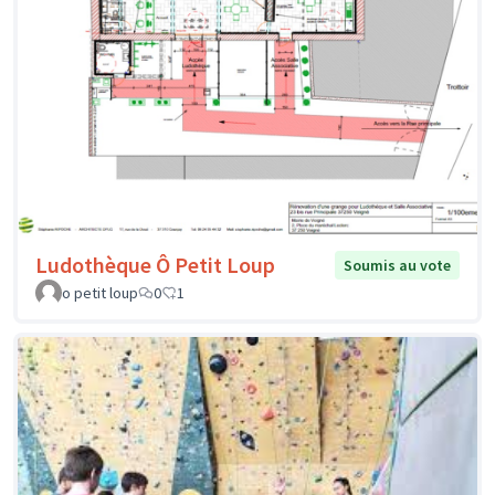
Ludothèque Ô Petit Loup
Soumis au vote
o petit loup
0
1