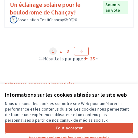
Un éclairage solaire pour le
Soumis
au vote
boulodrome de Chançay!
Association FestiChançay
0
0
1
2
3
Résultats par page :
25
Voir toutes les propositions retirées
Informations sur les cookies utilisés sur le site web
Nous utilisons des cookies sur notre site Web pour améliorer la
Conditions d'utilisation
performance et les contenus du site. Les cookies nous permettent
Paramètres des cookies
de fournir une expérience utilisateur et un contenu plus
CD37 sur X
CD37 sur Facebook
CD37 sur Instagram
CD37 sur YouTube
personnalisés à partir de nos canaux de médias sociaux.
(Lien externe)
(Lien externe)
(Lien externe)
(Lien externe)
Tout accepter
Accepter seulement les cookies essentiels