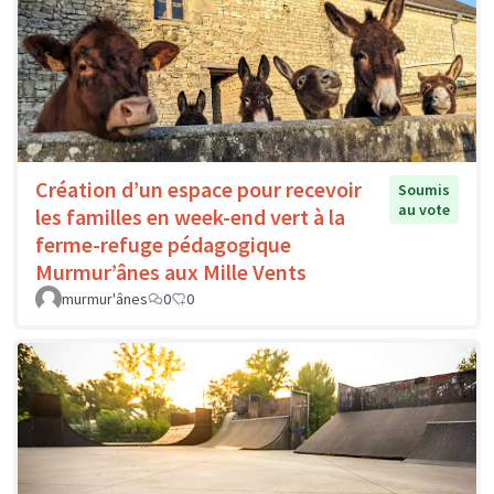
Création d’un espace pour recevoir
Soumis
au vote
les familles en week-end vert à la
ferme-refuge pédagogique
Murmur’ânes aux Mille Vents
murmur'ânes
0
0