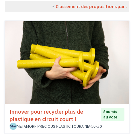
Classement des propositions par :
Innover pour recycler plus de
Soumis
au vote
plastique en circuit court !
METAMORF PRECIOUS PLASTIC TOURAINE
0
0