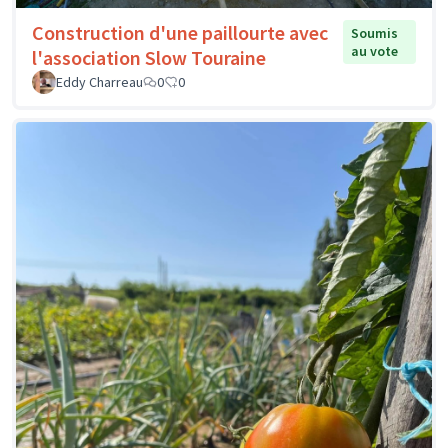
Construction d'une paillourte avec
Soumis
au vote
l'association Slow Touraine
Eddy Charreau
0
0