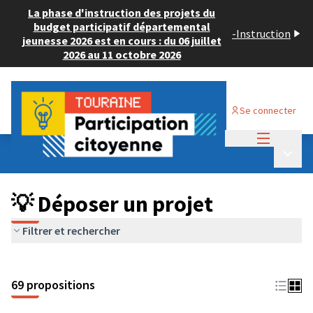
La phase d'instruction des projets du
budget participatif départemental
-
Instruction
jeunesse 2026 est en cours : du 06 juillet
2026 au 11 octobre 2026
Se connecter
Menu princi
Budget Participatif ADULTE 2024
/
Menu p
💡 Déposer un projet
💡 Déposer un projet
Filtrer et rechercher
69 propositions