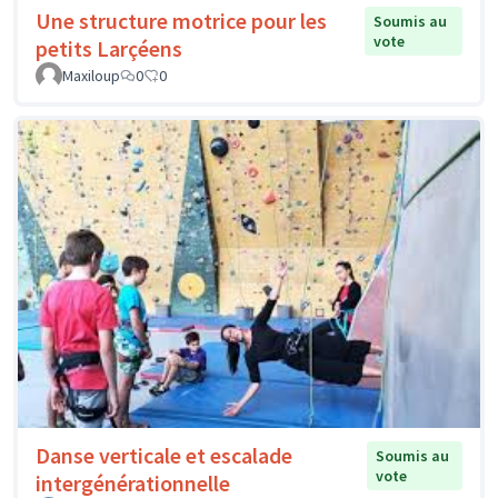
Une structure motrice pour les
Soumis au
vote
petits Larçéens
Maxiloup
0
0
Danse verticale et escalade
Soumis au
vote
intergénérationnelle