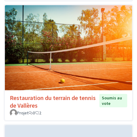
Restauration du terrain de tennis
Soumis au
vote
de Vallères
Projet
0
2