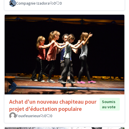
Compagnie Izadora
0
0
Achat d'un nouveau chapiteau pour
Soumis
au vote
projet d'éductation populaire
Fouxfeuxrieux
0
0