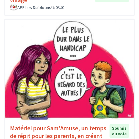
APE Les Diablotins
0
0
Matériel pour Sam'Amuse, un temps
Soumis
au vote
de répit pour les parents, en créant