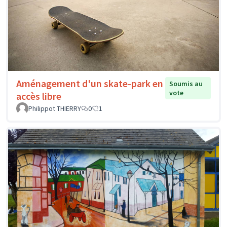
Aménagement d'un skate-park en
Soumis au
vote
accès libre
Philippot THIERRY
0
1