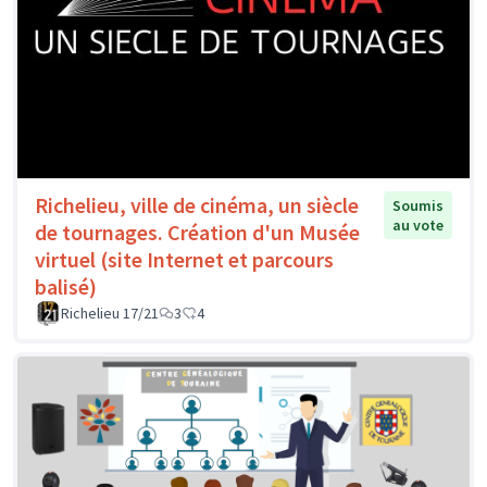
Richelieu, ville de cinéma, un siècle
Soumis
au vote
de tournages. Création d'un Musée
virtuel (site Internet et parcours
balisé)
Richelieu 17/21
3
4