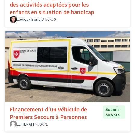
des activités adaptées pour les
enfants en situation de handicap
Levieux Benoît
0
0
Financement d'un Véhicule de
Soumis
au vote
Premiers Secours à Personnes
LE HENAFF
0
1