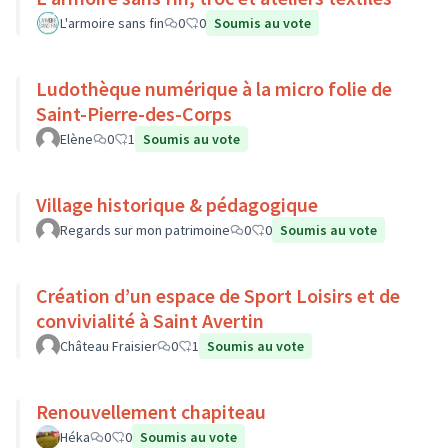
L'armoire sans fin
0
0
Soumis au vote
Ludothèque numérique à la micro folie de
Saint-Pierre-des-Corps
Elène
0
1
Soumis au vote
Village historique & pédagogique
Regards sur mon patrimoine
0
0
Soumis au vote
Création d’un espace de Sport Loisirs et de
convivialité à Saint Avertin
Château Fraisier
0
1
Soumis au vote
Renouvellement chapiteau
Héka
0
0
Soumis au vote