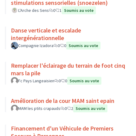
stimulations sensorielles (snoezelen)
L'Arche des Sens
0
1
Soumis au vote
Danse verticale et escalade
intergénérationnelle
Compagnie Izadora
0
0
Soumis au vote
Remplacer l'éclairage du terrain de foot cinq
mars la pile
Fc Pays Langeaisien
0
0
Soumis au vote
Amélioration de la cour MAM saint epain
MAM les ptits crapauds
0
2
Soumis au vote
Financement d'un Véhicule de Premiers
Secours à Personnes