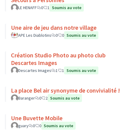
LE HENAFF
0
1
Soumis au vote
Une aire de jeu dans notre village
APE Les Diablotins
0
0
Soumis au vote
Création Studio Photo au photo club
Descartes Images
Descartes Images
1
1
Soumis au vote
La place Bel air synonyme de convivialité !
Baranger
0
2
Soumis au vote
Une Buvette Mobile
guary
0
0
Soumis au vote