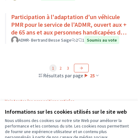
Participation à l'adaptation d'un véhicule
PMR pour le service de l'ADMR, ouvert aux +
de 65 ans et aux personnes handicapées du
Pays Loire-Touraine.
ADMR- Bertrand Besse Saige
2
1
Soumis au vote
1
2
3
Résultats par page :
25
Voir toutes les propositions retirées
Informations sur les cookies utilisés sur le site web
Nous utilisons des cookies sur notre site Web pour améliorer la
Conditions d'utilisation
performance et les contenus du site. Les cookies nous permettent
Paramètres des cookies
de fournir une expérience utilisateur et un contenu plus
CD37 sur X
CD37 sur Facebook
CD37 sur Instagram
CD37 sur YouTube
personnalisés à partir de nos canaux de médias sociaux.