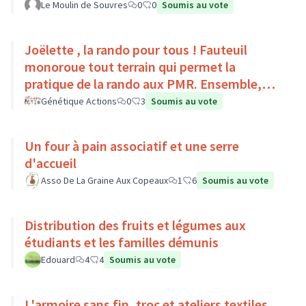
Le Moulin de Souvres
0
0
Soumis au vote
Joëlette , la rando pour tous ! Fauteuil
monoroue tout terrain qui permet la
pratique de la rando aux PMR. Ensemble,
faisons du sport :)
Génétique Actions
0
3
Soumis au vote
Un four à pain associatif et une serre
d'accueil
Asso De La Graine Aux Copeaux
1
6
Soumis au vote
Distribution des fruits et légumes aux
étudiants et les familles démunis
Edouard
4
4
Soumis au vote
L'armoire sans fin, troc et ateliers textiles