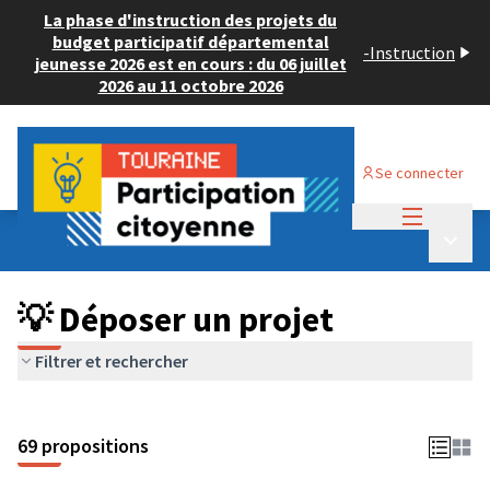
La phase d'instruction des projets du
budget participatif départemental
-
Instruction
jeunesse 2026 est en cours : du 06 juillet
2026 au 11 octobre 2026
Se connecter
Menu princi
Budget Participatif ADULTE 2024
/
Menu p
💡 Déposer un projet
💡 Déposer un projet
Filtrer et rechercher
69 propositions