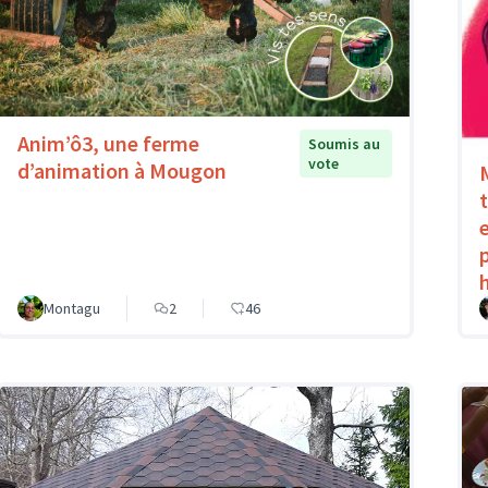
Anim’ô3, une ferme
Soumis au
vote
d’animation à Mougon
Montagu
2
46