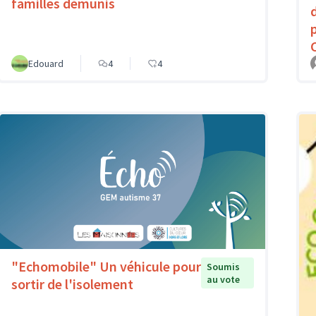
familles démunis
Edouard
4
4
"Echomobile" Un véhicule pour
Soumis
au vote
sortir de l'isolement