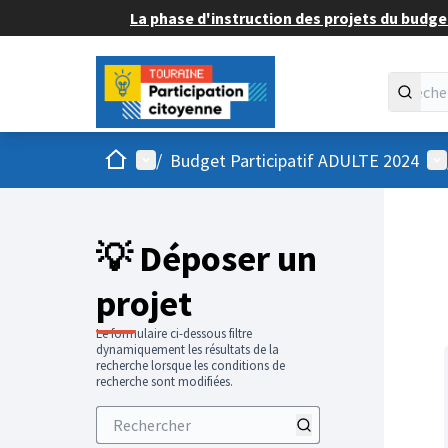
La phase d'instruction des projets du budget
Accueil
Menu principal
Me
/
Budget Participatif ADULTE 2024
💡 Déposer un
projet
Le formulaire ci-dessous filtre
dynamiquement les résultats de la
recherche lorsque les conditions de
recherche sont modifiées.