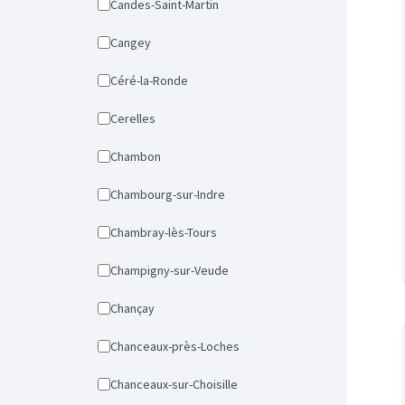
Candes-Saint-Martin
Cangey
Céré-la-Ronde
Cerelles
Chambon
Chambourg-sur-Indre
Chambray-lès-Tours
Champigny-sur-Veude
Chançay
Chanceaux-près-Loches
Chanceaux-sur-Choisille