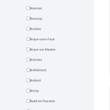
Bournan
Boussay
Braslou
Braye-sous-Faye
Braye-sur-Maulne
Brèches
Bréhémont
Bridoré
Brizay
Bueil-en-Touraine