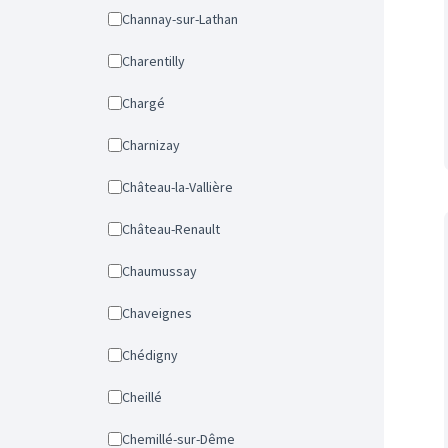
Channay-sur-Lathan
Charentilly
Chargé
Charnizay
Château-la-Vallière
Château-Renault
Chaumussay
Chaveignes
Chédigny
Cheillé
Chemillé-sur-Dême