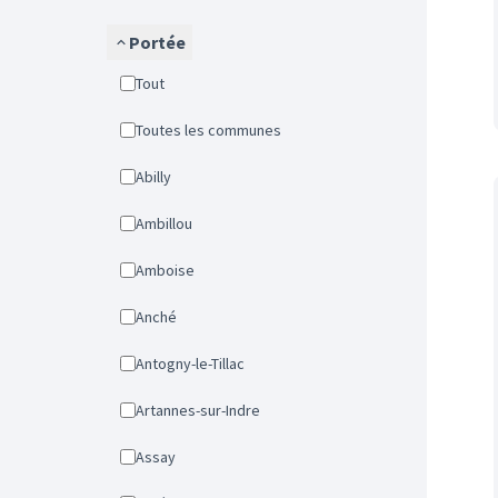
Portée
Tout
Toutes les communes
Abilly
Ambillou
Amboise
Anché
Antogny-le-Tillac
Artannes-sur-Indre
Assay