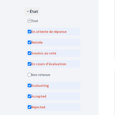
État
Tout
En attente de réponse
Retirée
Soumis au vote
En cours d'évaluation
Non retenue
Evaluating
Accepted
Rejected