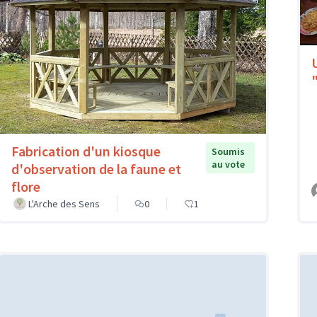
Fabrication d'un kiosque
Soumis
au vote
d'observation de la faune et
flore
L'Arche des Sens
0
1