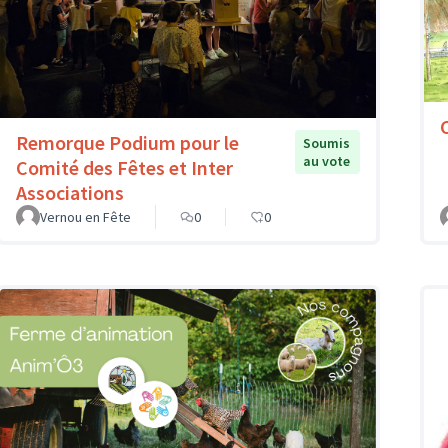
Remorque Podium pour le
Soumis
au vote
Comité des Fêtes et Inter
Associations
Vernou en Fête
0
0