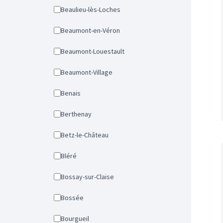
Beaulieu-lès-Loches
Beaumont-en-Véron
Beaumont-Louestault
Beaumont-Village
Benais
Berthenay
Betz-le-Château
Bléré
Bossay-sur-Claise
Bossée
Bourgueil