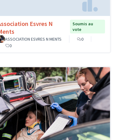
Association Esvres N
Soumis au
vote
Ments
ASSOCIATION ESVRES N MENTS
0
0