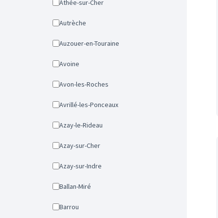
Athée-sur-Cher
Autrèche
Auzouer-en-Touraine
Avoine
Avon-les-Roches
Avrillé-les-Ponceaux
Azay-le-Rideau
Azay-sur-Cher
Azay-sur-Indre
Ballan-Miré
Barrou