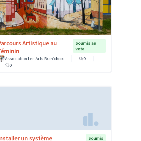
Parcours Artistique au
Soumis au
vote
Féminin
Association Les Arts Bran'choix
0
0
Installer un système
Soumis