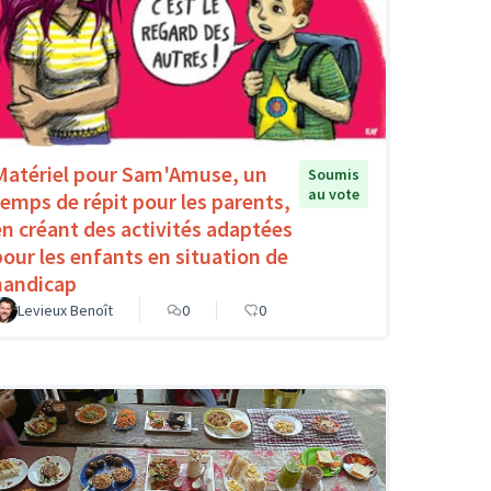
Matériel pour Sam'Amuse, un
Soumis
au vote
temps de répit pour les parents,
en créant des activités adaptées
pour les enfants en situation de
handicap
Levieux Benoît
0
0