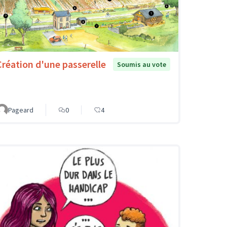
Création d'une passerelle
Soumis au vote
Pageard
0
4