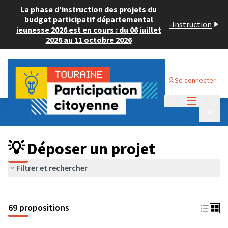
La phase d'instruction des projets du
budget participatif départemental
-
Instruction
jeunesse 2026 est en cours : du 06 juillet
2026 au 11 octobre 2026
Se connecter
Menu princi
Budget Participatif ADULTE 2024
/
Menu p
💡 Déposer un projet
💡 Déposer un projet
Filtrer et rechercher
69 propositions