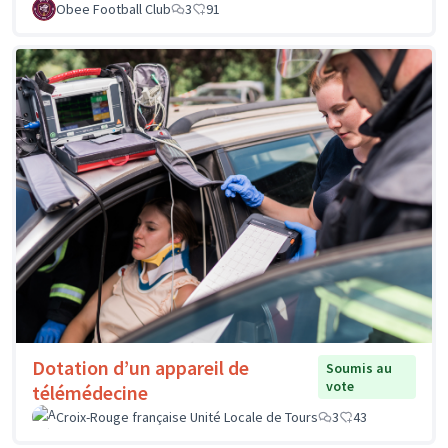
Obee Football Club
3
91
Dotation d’un appareil de
Soumis au
vote
télémédecine
Croix-Rouge française Unité Locale de Tours
3
43