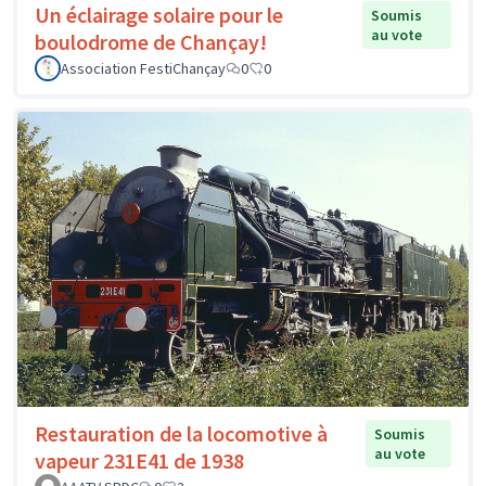
Un éclairage solaire pour le
Soumis
au vote
boulodrome de Chançay!
Association FestiChançay
0
0
Restauration de la locomotive à
Soumis
au vote
vapeur 231E41 de 1938