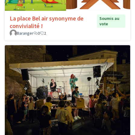
La place Bel air synonyme de
Soumis au
vote
convivialité !
Baranger
0
2