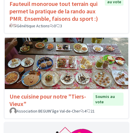
au vote
Fauteuil monoroue tout terrain qui
permet la pratique de la rando aux
PMR. Ensemble, faisons du sport :)
Génétique Actions
0
3
Une cuisine pour notre "Tiers-
Soumis au
vote
Vieux"
Association BEGUIN'âge Val-de-Cher
4
21