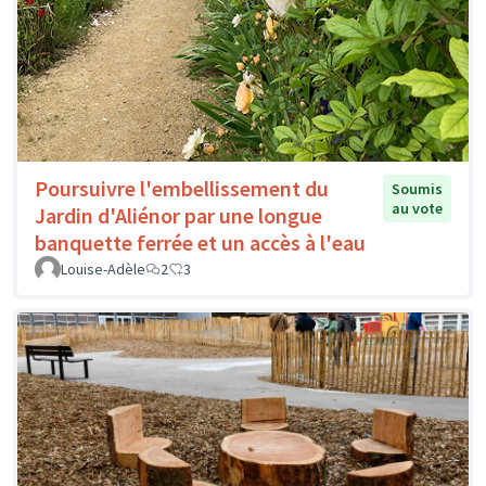
Poursuivre l'embellissement du
Soumis
au vote
Jardin d'Aliénor par une longue
banquette ferrée et un accès à l'eau
Louise-Adèle
2
3