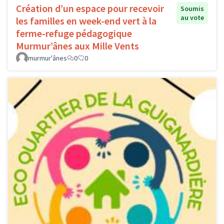
Création d’un espace pour recevoir
Soumis
au vote
les familles en week-end vert à la
ferme-refuge pédagogique
Murmur’ânes aux Mille Vents
murmur'ânes
0
0