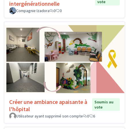
vote
intergénérationnelle
Compagnie Izadora
0
0
Créer une ambiance apaisante à
Soumis au
vote
l'hôpital
Utilisateur ayant supprimé son compte
0
6