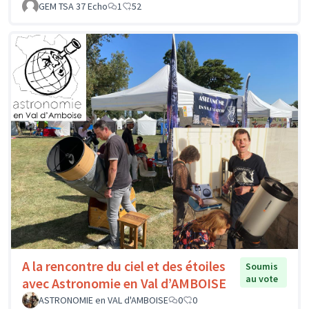
GEM TSA 37 Echo
1
52
A la rencontre du ciel et des étoiles
Soumis
au vote
avec Astronomie en Val d’AMBOISE
ASTRONOMIE en VAL d'AMBOISE
0
0