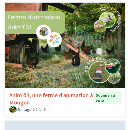
Anim’ô3, une ferme d’animation à
Soumis au
vote
Mougon
Montagu
2
46