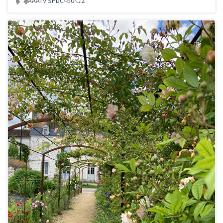
AAATV SPDC
0
2