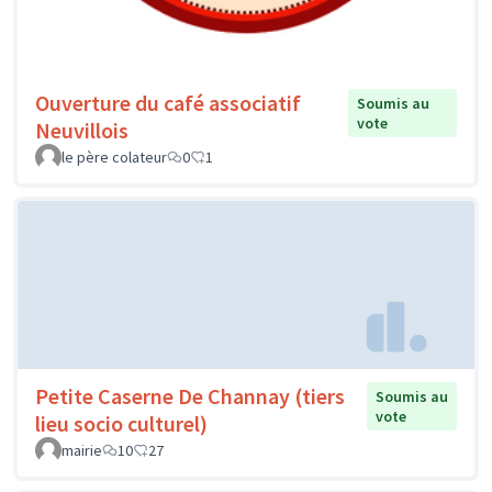
Ouverture du café associatif
Soumis au
vote
Neuvillois
le père colateur
0
1
Petite Caserne De Channay (tiers
Soumis au
vote
lieu socio culturel)
mairie
10
27