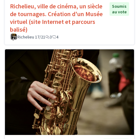
Richelieu, ville de cinéma, un siècle
Soumis
au vote
de tournages. Création d'un Musée
virtuel (site Internet et parcours
balisé)
Richelieu 17/21
3
4