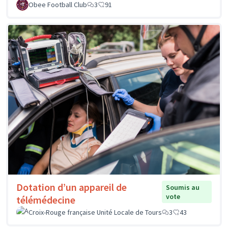
Obee Football Club
3
91
Dotation d’un appareil de
Soumis au
vote
télémédecine
Croix-Rouge française Unité Locale de Tours
3
43