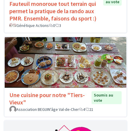
au vote
Fauteuil monoroue tout terrain qui
permet la pratique de la rando aux
PMR. Ensemble, faisons du sport :)
Génétique Actions
0
3
Une cuisine pour notre "Tiers-
Soumis au
vote
Vieux"
Association BEGUIN'âge Val-de-Cher
4
21