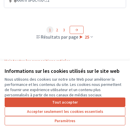
AAATV SPDC
0
2
1
2
3
Résultats par page :
25
Voir toutes les propositions retirées
Informations sur les cookies utilisés sur le site web
Nous utilisons des cookies sur notre site Web pour améliorer la
Conditions d'utilisation
performance et les contenus du site. Les cookies nous permettent
Paramètres des cookies
de fournir une expérience utilisateur et un contenu plus
CD37 sur X
CD37 sur Facebook
CD37 sur Instagram
CD37 sur YouTube
personnalisés à partir de nos canaux de médias sociaux.
(Lien externe)
(Lien externe)
(Lien externe)
(Lien externe)
Tout accepter
Accepter seulement les cookies essentiels
Licence Cre
(Lien extern
Paramètres
(Lien externe)
Site réalisé grâce au
logiciel libre Decidim
.
(Lien externe)