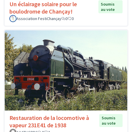
Un éclairage solaire pour le
Soumis
au vote
boulodrome de Chançay!
Association FestiChançay
0
0
Restauration de la locomotive à
Soumis
au vote
vapeur 231E41 de 1938