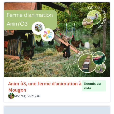
Anim’ô3, une ferme d’animation à
Soumis au
vote
Mougon
Montagu
2
46