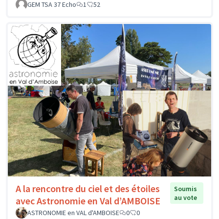
GEM TSA 37 Echo
1
52
A la rencontre du ciel et des étoiles
Soumis
au vote
avec Astronomie en Val d’AMBOISE
ASTRONOMIE en VAL d'AMBOISE
0
0