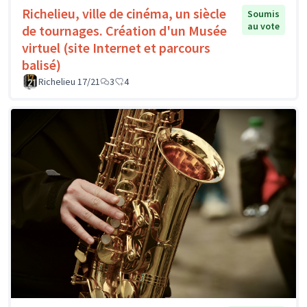
Richelieu, ville de cinéma, un siècle
Soumis
au vote
de tournages. Création d'un Musée
virtuel (site Internet et parcours
balisé)
Richelieu 17/21
3
4