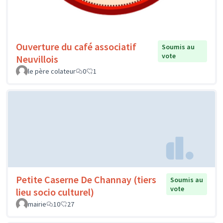
Ouverture du café associatif
Soumis au
vote
Neuvillois
le père colateur
0
1
Petite Caserne De Channay (tiers
Soumis au
vote
lieu socio culturel)
mairie
10
27