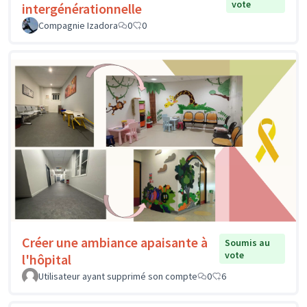
vote
intergénérationnelle
Compagnie Izadora
0
0
Créer une ambiance apaisante à
Soumis au
vote
l'hôpital
Utilisateur ayant supprimé son compte
0
6