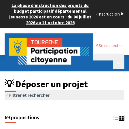
La phase d'instruction des projets du
budget participatif départemental
-
Instruction
jeunesse 2026 est en cours : du 06 juillet
2026 au 11 octobre 2026
Se connecter
Menu princi
Budget Participatif ADULTE 2024
/
Menu p
💡 Déposer un projet
💡 Déposer un projet
Filtrer et rechercher
69 propositions